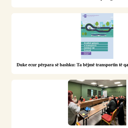
Duke ecur përpara së bashku: Ta bëjmë transportin të qa