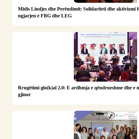
Midis Lindjes dhe Perëndimit: Solidariteti dhe aktivizmi f
ngjarjen e FBG dhe LEG
Rrugëtimi glo(k)al 2.0: E ardhmja e qëndrueshme dhe e 
gjinor