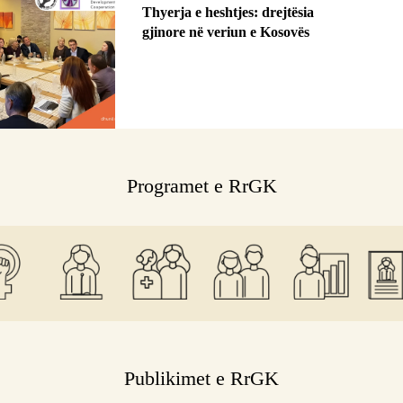
Thyerja e heshtjes: drejtësia
gjinore në veriun e Kosovës
Programet e RrGK
Publikimet e RrGK