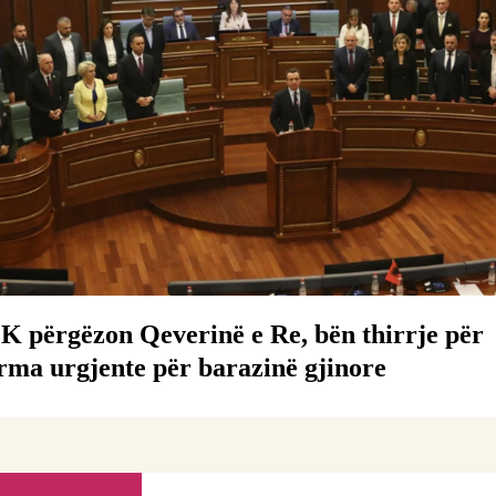
 përgëzon Qeverinë e Re, bën thirrje për
rma urgjente për barazinë gjinore