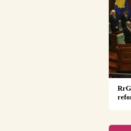
RrGK
refo