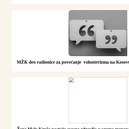
MŽK deo radionice za povećanje volonterizma na Koso