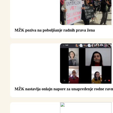
MŽK poziva na poboljšanje radnih prava žena
MŽK nastavlja onlajn napore za unapređenje rodne rav