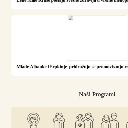
Žene Male Kruše postaju svesne zdravlja u vreme meno
Mlade Albanke i Srpkinje pridružuju se promovisanju 
Naši Programi