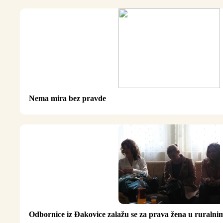
Nema mira bez pravde
Odbornice iz Đakovice zalažu se za prava žena u ruraln