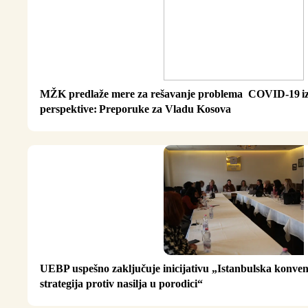
MŽK predlaže mere za rešavanje problema COVID-19 i
perspektive: Preporuke za Vladu Kosova
UEBP uspešno zaključuje inicijativu „Istanbulska konvenc
strategija protiv nasilja u porodici“