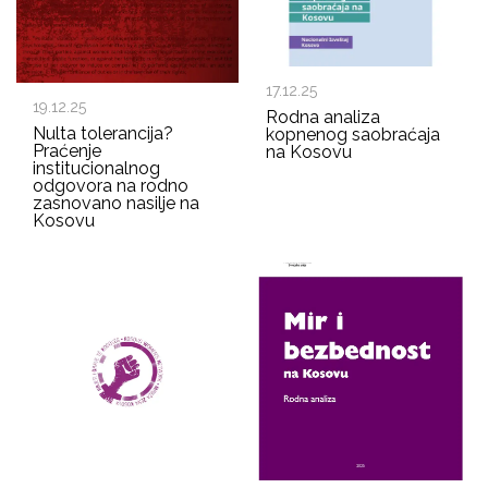
17.12.25
19.12.25
Rodna analiza
Nulta tolerancija?
kopnenog saobraćaja
Praćenje
na Kosovu
institucionalnog
odgovora na rodno
zasnovano nasilje na
Kosovu