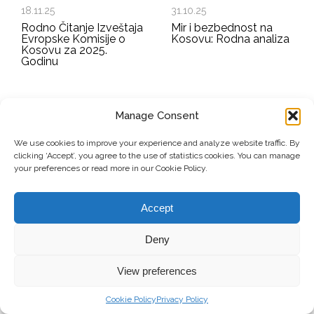
18.11.25
31.10.25
Rodno Čitanje Izveštaja
Mir i bezbednost na
Evropske Komisije o
Kosovu: Rodna analiza
Kosovu za 2025.
Godinu
Manage Consent
EMAIL ADDRESS
We use cookies to improve your experience and analyze website traffic. By
clicking ‘Accept’, you agree to the use of statistics cookies. You can manage
Submit
your preferences or read more in our Cookie Policy.
Accept
© Copyright, 2026 . Mreža Žena Kosova. Sva prava zadržana.
Deny
View preferences
Doniraj
Kontakt
Privacy Policy
Cookie Policy
Privacy Policy