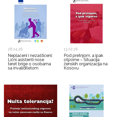
28.04.26
13.02.26
Neplaćeni i nezaštićeni:
Pod pretnjom, a ipak
Lični asistenti nose
otporne – Situacija
teret brige o osobama
ženskih organizacija na
sa invaliditetom
Kosovu