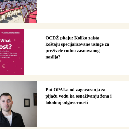
OCDŽ pitaju: Koliko zaista
koštaju specijalizovane usluge za
preživele rodno zasnovanog
nasilja?
Put OPAI-a od zagovaranja za
pijaću vodu ka osnaživanju žena i
lokalnoj odgovornosti