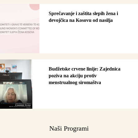
Sprečavanje i zaštita slepih žena i
devojčica na Kosovu od nasilja
Budžetske crvene linije: Zajednica
poziva na akciju protiv
menstrualnog siromaštva
Naši Programi