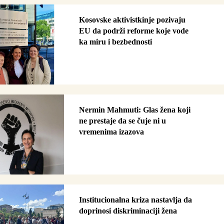
Kosovske aktivistkinje pozivaju
EU da podrži reforme koje vode
ka miru i bezbednosti
Nermin Mahmuti: Glas žena koji
ne prestaje da se čuje ni u
vremenima izazova
Institucionalna kriza nastavlja da
doprinosi diskriminaciji žena