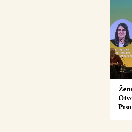
Žene
Otvo
Pr