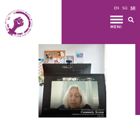
EN
SQ
SR
MENI