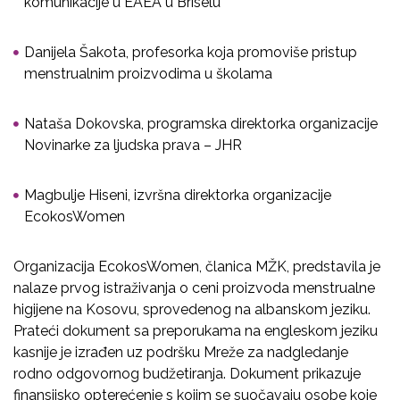
komunikacije u EAEA u Briselu
Danijela Šakota, profesorka koja promoviše pristup
menstrualnim proizvodima u školama
Nataša Dokovska, programska direktorka organizacije
Novinarke za ljudska prava – JHR
Magbulje Hiseni, izvršna direktorka organizacije
EcokosWomen
Organizacija EcokosWomen, članica MŽK, predstavila je
nalaze prvog istraživanja o ceni proizvoda menstrualne
higijene na Kosovu, sprovedenog na albanskom jeziku.
Prateći dokument sa preporukama na engleskom jeziku
kasnije je izrađen uz podršku Mreže za nadgledanje
rodno odgovornog budžetiranja. Dokument prikazuje
finansijsko opterećenje s kojim se suočavaju osobe koje