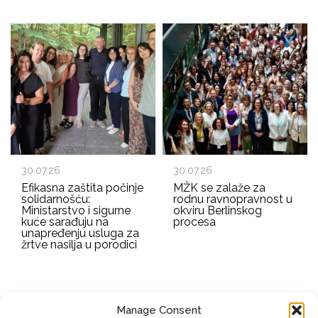
30.07.26
30.07.26
Efikasna zaštita počinje
MŽK se zalaže za
solidarnošću:
rodnu ravnopravnost u
Ministarstvo i sigurne
okviru Berlinskog
kuće sarađuju na
procesa
unapređenju usluga za
žrtve nasilja u porodici
Manage Consent