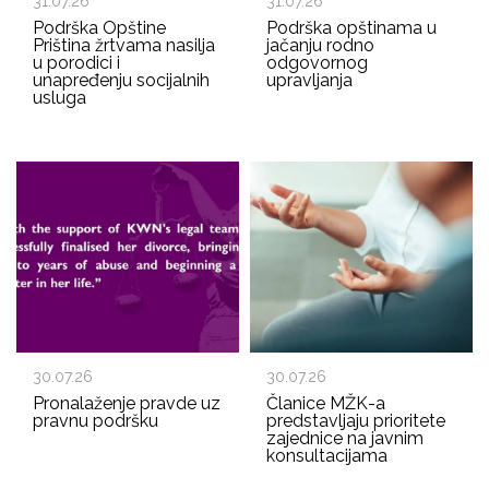
31.07.26
31.07.26
Podrška Opštine
Podrška opštinama u
Priština žrtvama nasilja
jačanju rodno
u porodici i
odgovornog
unapređenju socijalnih
upravljanja
usluga
30.07.26
30.07.26
Pronalaženje pravde uz
Članice MŽK-a
pravnu podršku
predstavljaju prioritete
zajednice na javnim
konsultacijama