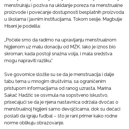
menstruiraju i poziva na ukidanje poreza na menstrualne
proizvode i povećanje dostupnosti besplatnih proizvoda
u školama i javnim institucijama. Tokom sesije, Magbulje
Hiseni je podelila:
„Počele smo da radimo na upravljanju menstrualnom
higijenom uz malu donaciju od MŽK. Iako je iznos bio
skroman, kada postoji snažna volja, i mala sredstva
mogu napraviti razliku.“
Sve govornice složile su se da je menstruacija i dalje
tabu tema u mnogim društvima, sa ograničenim
pristupom informacijama od ranog uzrasta. Marina
Sakač Hadžić se osvrnula na sopstveno iskustvo,
prisećajući se da je njena nastavnica održala dvočas o
menstrualnoj higijeni samo devojčicama, dok su dečaci
poslati da igraju fudbal – što je rani primer kako rodne
norme oblikuju obrazovanje.