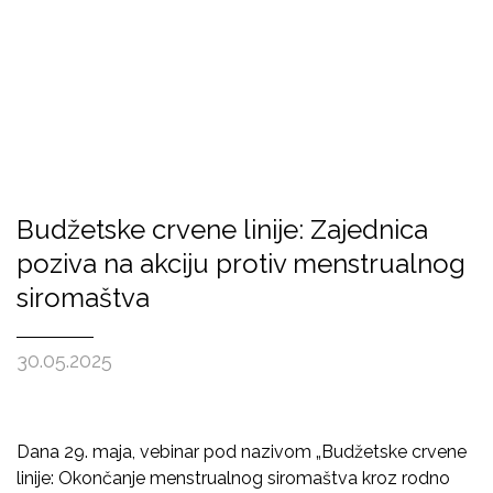
Budžetske crvene linije: Zajednica
poziva na akciju protiv menstrualnog
siromaštva
30.05.2025
Dana 29. maja, vebinar pod nazivom „Budžetske crvene
linije: Okončanje menstrualnog siromaštva kroz rodno