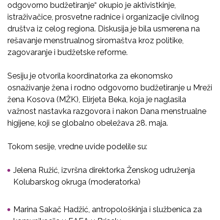
odgovorno budžetiranje“ okupio je aktivistkinje,
istraživačice, prosvetne radnice i organizacije civilnog
društva iz celog regiona. Diskusija je bila usmerena na
rešavanje menstrualnog siromaštva kroz politike,
zagovaranje i budžetske reforme.
Sesiju je otvorila koordinatorka za ekonomsko
osnaživanje žena i rodno odgovorno budžetiranje u Mreži
žena Kosova (MŽK), Elirjeta Beka, koja je naglasila
važnost nastavka razgovora i nakon Dana menstrualne
higijene, koji se globalno obeležava 28. maja.
Tokom sesije, vredne uvide podelile su:
Jelena Ružić, izvršna direktorka Ženskog udruženja
Kolubarskog okruga (moderatorka)
Marina Sakač Hadžić, antropološkinja i službenica za