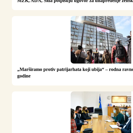
MŽK, ADA, Sida potpisuju ugovor za unapređenje žensk
„Marširamo protiv patrijarhata koji ubija“ – rodna ravno
godine