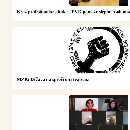
Kroz profesionalne obuke, IPVK pomaže slepim osobama
MŽK: Država da spreči ubistva žena