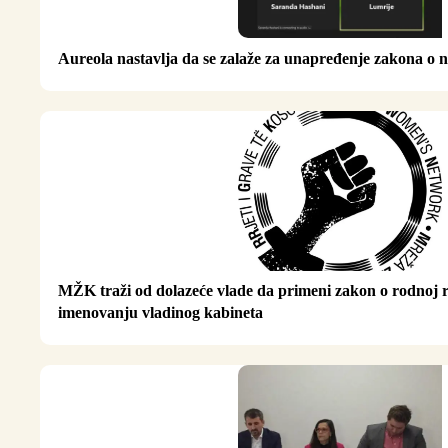
Aureola nastavlja da se zalaže za unapređenje zakona o 
MŽK traži od dolazeće vlade da primeni zakon o rodnoj 
imenovanju vladinog kabineta