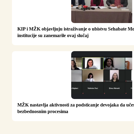
KIP i MŽK objavljuju istraživanje o ubistvu Sehabate M
institucije su zanemarile ovaj slučaj
MŽK nastavlja aktivnosti za podsticanje devojaka da uče
bezbednosnim procesima