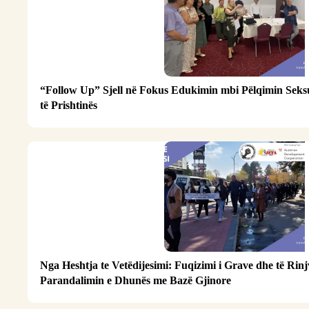
“Follow Up” Sjell në Fokus Edukimin mbi Pëlqimin Seks
të Prishtinës
Nga Heshtja te Vetëdijesimi: Fuqizimi i Grave dhe të Rin
Parandalimin e Dhunës me Bazë Gjinore