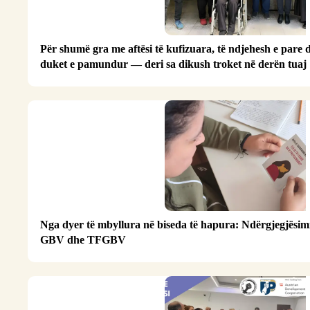
Për shumë gra me aftësi të kufizuara, të ndjehesh e pare
duket e pamundur — deri sa dikush troket në derën tuaj
Nga dyer të mbyllura në biseda të hapura: Ndërgjegjësimi
GBV dhe TFGBV