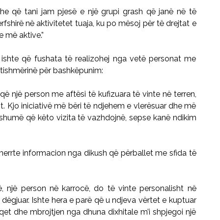
he që tani jam pjesë e një grupi grash që janë në të
fshirë në aktivitetet tuaja, ku po mësoj për të drejtat e
e më aktive.”
ishte që fushata të realizohej nga vetë personat me
 gatishmërinë për bashkëpunim:
që një person me aftësi të kufizuara të vinte në terren,
t. Kjo iniciativë më bëri të ndjehem e vlerësuar dhe më
a shumë që këto vizita të vazhdojnë, sepse kanë ndikim
 merrte informacion nga dikush që përballet me sfida të
ë, një person në karrocë, do të vinte personalisht në
dëgjuar. Ishte hera e parë që u ndjeva vërtet e kuptuar
iqet dhe mbrojtjen nga dhuna dixhitale m’i shpjegoi një