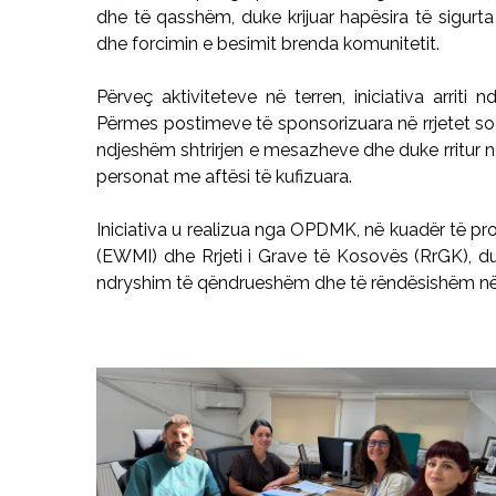
dhe të qasshëm, duke krijuar hapësira të sigurta 
dhe forcimin e besimit brenda komunitetit.
Përveç aktiviteteve në terren, iniciativa arriti
Përmes postimeve të sponsorizuara në rrjetet soc
ndjeshëm shtrirjen e mesazheve dhe duke rritur nd
personat me aftësi të kufizuara.
Iniciativa u realizua nga OPDMK, në kuadër të p
(EWMI) dhe Rrjeti i Grave të Kosovës (RrGK), du
ndryshim të qëndrueshëm dhe të rëndësishëm në 