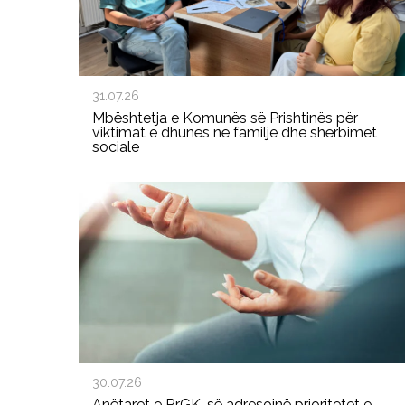
31.07.26
Mbështetja e Komunës së Prishtinës për
viktimat e dhunës në familje dhe shërbimet
sociale
30.07.26
Anëtaret e RrGK-së adresojnë prioritetet e