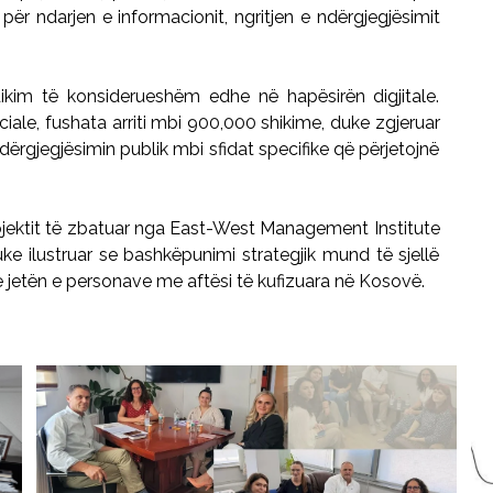
për ndarjen e informacionit, ngritjen e ndërgjegjësimit
 ndikim të konsiderueshëm edhe në hapësirën digjitale.
iale, fushata arriti mbi 900,000 shikime, duke zgjeruar
ërgjegjësimin publik mbi sfidat specifike që përjetojnë
rojektit të zbatuar nga East-West Management Institute
ke ilustruar se bashkëpunimi strategjik mund të sjellë
jetën e personave me aftësi të kufizuara në Kosovë.