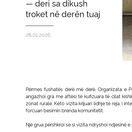
— deri sa dikush
troket në derën tuaj
28.01.2026
Përmes fushatës derë më derë, Organizata e 
angazhoi gra me aftësi të kufizuara të cilat kish
zonat rurale. Këto vizita krijuan lidhje të reja, i 
forcuan besimin brenda komunitetit.
Një grua përshkroi se si vizita ndryshoi ndjesinë e 