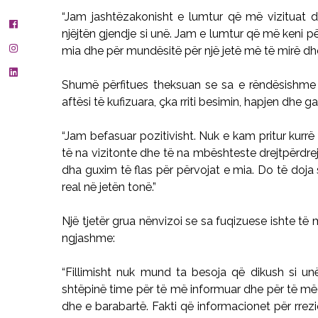
“Jam jashtëzakonisht e lumtur që më vizituat d
njëjtën gjendje si unë. Jam e lumtur që më keni për
mia dhe për mundësitë për një jetë më të mirë dh
Shumë përfitues theksuan se sa e rëndësishme 
aftësi të kufizuara, çka rriti besimin, hapjen dhe
“Jam befasuar pozitivisht. Nuk e kam pritur kurrë 
të na vizitonte dhe të na mbështeste drejtpërdrej
dha guxim të flas për përvojat e mia. Do të doj
real në jetën tonë.”
Një tjetër grua nënvizoi se sa fuqizuese ishte të
ngjashme:
“Fillimisht nuk mund ta besoja që dikush si un
shtëpinë time për të më informuar dhe për të më 
dhe e barabartë. Fakti që informacionet për rrez