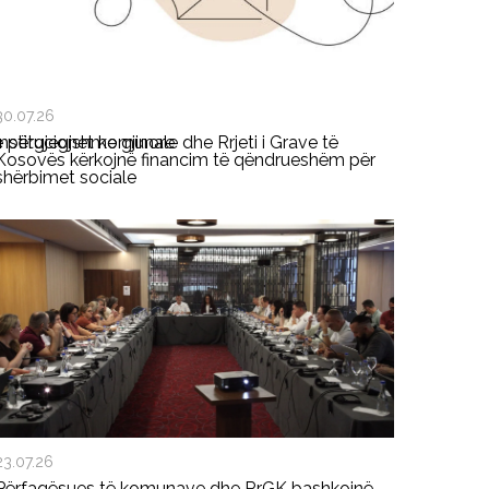
30.07.26
ë përgjegjshme gjinore
Institucionet komunale dhe Rrjeti i Grave të
Kosovës kërkojnë financim të qëndrueshëm për
shërbimet sociale
23.07.26
Përfaqësues të komunave dhe RrGK bashkojnë