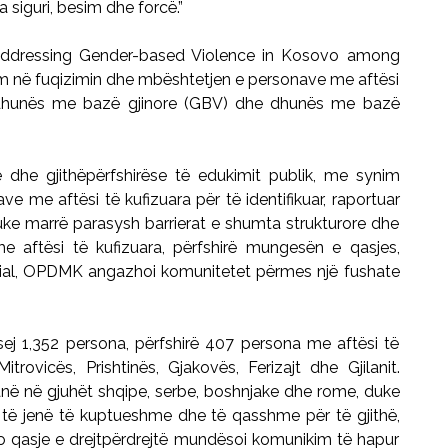
siguri, besim dhe forcë.”
Addressing Gender-based Violence in Kosovo among
hëm në fuqizimin dhe mbështetjen e personave me aftësi
e dhunës me bazë gjinore (GBV) dhe dhunës me bazë
ve dhe gjithëpërfshirëse të edukimit publik, me synim
e me aftësi të kufizuara për të identifikuar, raportuar
e marrë parasysh barrierat e shumta strukturore dhe
me aftësi të kufizuara, përfshirë mungesën e qasjes,
ocial, OPDMK angazhoi komunitetet përmes një fushate
thsej 1,352 persona, përfshirë 407 persona me aftësi të
trovicës, Prishtinës, Gjakovës, Ferizajt dhe Gjilanit.
anë në gjuhët shqipe, serbe, boshnjake dhe rome, duke
ë jenë të kuptueshme dhe të qasshme për të gjithë,
jo qasje e drejtpërdrejtë mundësoi komunikim të hapur