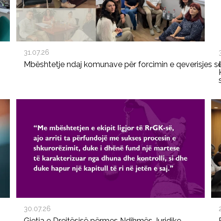
31.07.26
Mbështetje ndaj komunave për forcimin e qeverisjes s
30.07.26
Gjetja e Drejtësisë përmes Ndihmës Juridike