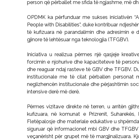
person që përballet me sfida të ngjashme, më dha 
OPDMK ka përfunduar me sukses iniciativën “
People with Disabilities”, duke kontribuar ndjes
të kufizuara në parandalimin dhe adresimin 
gjinore të lehtësuar nga teknologjia (TFGBV).
Iniciativa u realizua përmes një qasjeje kreati
forcimin e njohurive dhe kapaciteteve të personav
dhe reaguar ndaj rasteve të GBV dhe TFGBV. Duk
institucionale me të cilat përballen personat 
neglizhencën institucionale dhe përjashtimin s
intensive derë më derë.
Përmes vizitave direkte në terren, u arritën gji
kufizuara, në komunat e Prizrenit, Suharekës, Mi
Fletëpalosje dhe materiale edukative u shpërnd
siguruar që informacionet mbi GBV dhe TFGBV t
veçanërisht për grupet më të margjinalizuara. K