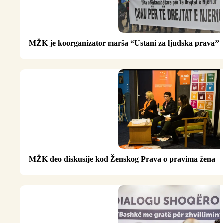
MŽK je koorganizator marša “Ustani za ljudska prava’’
MŽK deo diskusije kod Ženskog Prava o pravima žena