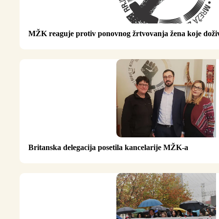
MŽK reaguje protiv ponovnog žrtvovanja žena koje dožive
Britanska delegacija posetila kancelarije MŽK-a