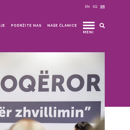
EN
SQ
SR
IJE
PODRŽITE NAS
NAŠE ČLANICE
MENI