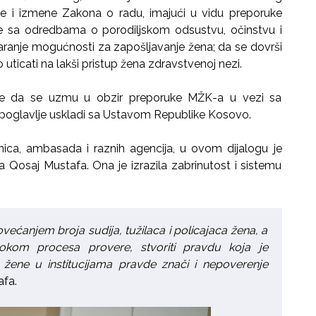
 i izmene Zakona o radu, imajući u vidu preporuke
e sa odredbama o porodiljskom odsustvu, očinstvu i
varanje mogućnosti za zapošljavanje žena; da se dovrši
uticati na lakši pristup žena zdravstvenoj nezi.
je da se uzmu u obzir preporuke MŽK-a u vezi sa
o poglavlje uskladi sa Ustavom Republike Kosovo.
ica, ambasada i raznih agencija, u ovom dijalogu je
Qosaj Mustafa. Ona je izrazila zabrinutost i sistemu
ećanjem broja sudija, tužilaca i policajaca žena, a
kom procesa provere, stvoriti pravdu koja je
 žene u institucijama pravde znači i nepoverenje
afa.