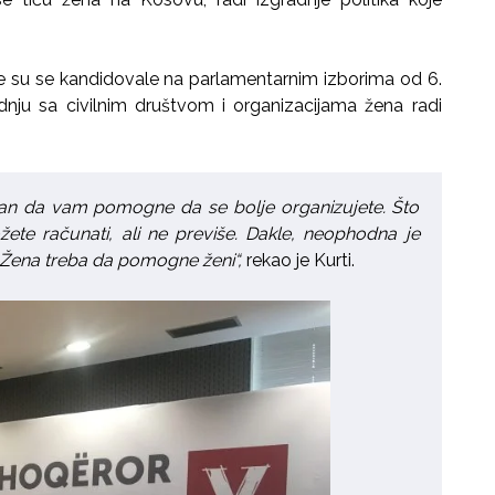
oje su se kandidovale na parlamentarnim izborima od 6.
adnju sa civilnim društvom i organizacijama žena radi
ovan da vam pomogne da se bolje organizujete. Što
ete računati, ali ne previše. Dakle, neophodna je
. Žena treba da pomogne ženi“,
rekao je Kurti.