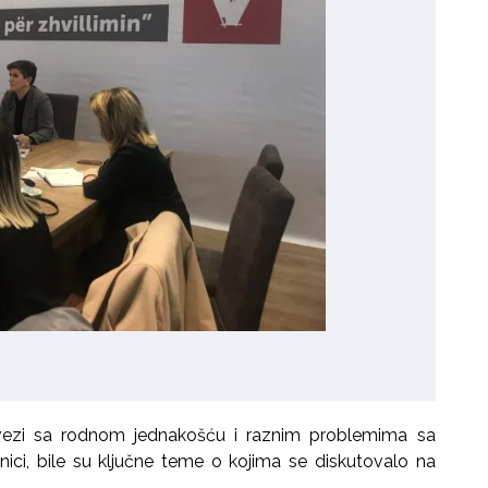
vezi sa rodnom jednakošću i raznim problemima sa
ici, bile su ključne teme o kojima se diskutovalo na