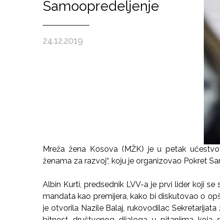
Samoopredeljenje
24.12.2019
Mreža žena Kosova (MŽK) je u petak učestvova
ženama za razvoj“, koju je organizovao Pokret S
Albin Kurti, predsednik LVV-a je prvi lider koji 
mandata kao premijera, kako bi diskutovao o opšto
je otvorila Nazile Balaj, rukovodilac Sekretarija
bitnost društvenog dijaloga u pitanjima koja s