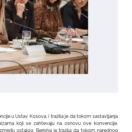
ncije u Ustav Kosova, i tražila je da tokom sastavljanja
izama koji se zahtevaju na osnovu ove konvencije,
 Između ostalog, Berisha je tražila da tokom narednog