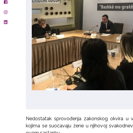
Nedostatak sprovođenja zakonskog okvira u 
kojima se suočavaju žene u njihovoj svakodnevn
ovom sastanku.