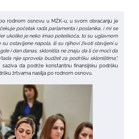
ju po rodnom osnovu u MŽK-u, u svom obraćanju je
čekuje početak rada parlamenta i poslanika, i mi se
jer ukoliko je neko imao poteškoća, to su uglavnom
u ostavljene napola, ili su njihovi životi stavljeni u
gde i dan danas, skloništa ne znaju da li će moći da
lada nije sprovela budžet za podršku skloništima“,
 saziva da podrže konstantnu finansijsku podršku
odršku žrtvama nasilja po rodnom osnovu.