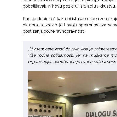
poboljšavaju njihovu poziciju i situaciju u društvu.
Kurti je dobio reč kako bi istakao uspeh žena k
oktobra, a izrazio je i svoju spremnost za sar
postizanja polne ravnopravnosti.
„U meni ćete imati čoveka koji je zainteres
više rodne solidarnosti, jer na muškarce mož
organizacija, neophodna je rodna solidarnost