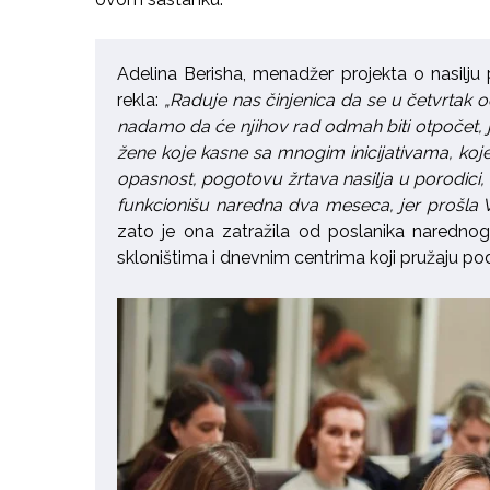
Adelina Berisha, menadžer projekta o nasil
rekla:
„Raduje nas činjenica da se u četvrtak o
nadamo da će njihov rad odmah biti otpočet, 
žene koje kasne sa mnogim inicijativama, koje s
opasnost, pogotovu žrtava nasilja u porodici, 
funkcionišu naredna dva meseca, jer prošla V
zato je ona zatražila od poslanika narednog
skloništima i dnevnim centrima koji pružaju p