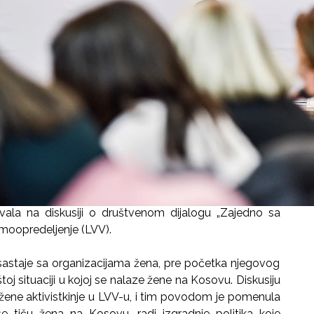
la na diskusiji o društvenom dijalogu „Zajedno sa
amoopredeljenje (LVV).
se sastaje sa organizacijama žena, pre početka njegovog
j situaciji u kojoj se nalaze žene na Kosovu. Diskusiju
ta žene aktivistkinje u LVV-u, i tim povodom je pomenula
e tiču žena na Kosovu, radi izgradnje politika koje