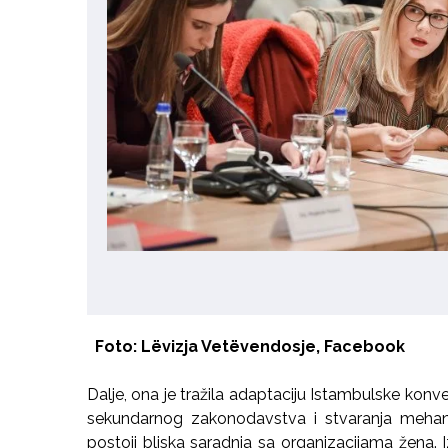
Foto: Lëvizja Vetëvendosje, Facebook
Dalje, ona je tražila adaptaciju Istambulske konve
sekundarnog zakonodavstva i stvaranja mehan
postoji bliska saradnja sa organizacijama žena.