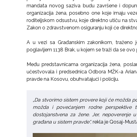
mandata novog saziva budu završene i dopune
organizacija žena, posebno one koje imaju vez
roditeljskom odsustvu, koje direktno utiču na st
Zakon o zdravstvenom osiguranju koji će direktno 
A u vezi sa Građanskim zakonikom, traženo 
poglavljem 1138 Brak, u kojem se traži da se ov
Među predstavnicama organizacija žena, poslan
učestvovala i predsednica Odbora MŽK-a Ariana 
pravde na Kosovu, obuhvatajući i policiju.
„Da stvorimo sistem provere koji će možda pov
možda i povećanjem rodne perspektive to
dostojanstvena za žene. Jer, nepoverenje u
građana u sistem pravde“,
rekla je Qosaj-Must