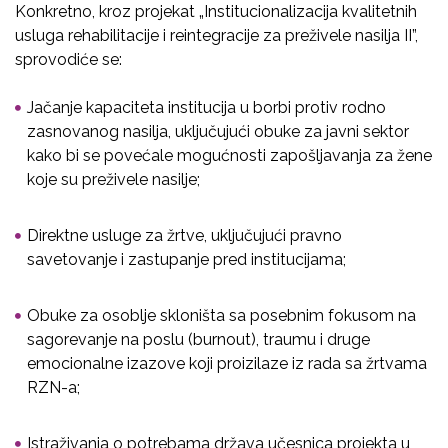
Konkretno, kroz projekat „Institucionalizacija kvalitetnih
usluga rehabilitacije i reintegracije za preživele nasilja II”,
sprovodiće se:
Jačanje kapaciteta institucija u borbi protiv rodno
zasnovanog nasilja, uključujući obuke za javni sektor
kako bi se povećale mogućnosti zapošljavanja za žene
koje su preživele nasilje;
Direktne usluge za žrtve, uključujući pravno
savetovanje i zastupanje pred institucijama;
Obuke za osoblje skloništa sa posebnim fokusom na
sagorevanje na poslu (burnout), traumu i druge
emocionalne izazove koji proizilaze iz rada sa žrtvama
RZN-a;
Istraživanja o potrebama država učesnica projekta u