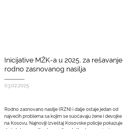
Inicijative MŽK-a u 2025. za rešavanje
rodno zasnovanog nasilja
03.02.2025
Rodno zasnovano nasilje (RZN) i dalje ostaje jedan od
najvećih problema sa kojim se suočavaju žene i devojke
na Kosovu. Najnoviji izveštaj Kosovske policije pokazuje