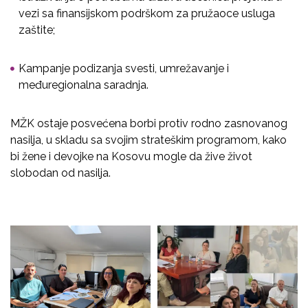
vezi sa finansijskom podrškom za pružaoce usluga
zaštite;
Kampanje podizanja svesti, umrežavanje i
međuregionalna saradnja.
MŽK ostaje posvećena borbi protiv rodno zasnovanog
nasilja, u skladu sa svojim strateškim programom, kako
bi žene i devojke na Kosovu mogle da žive život
slobodan od nasilja.