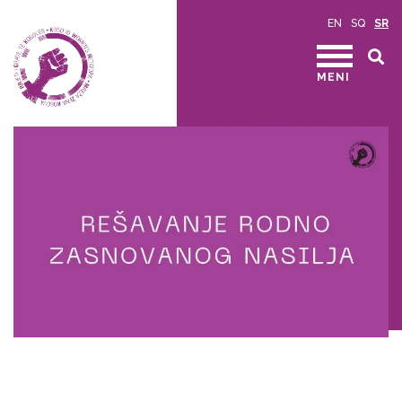
EN
SQ
SR
MENI