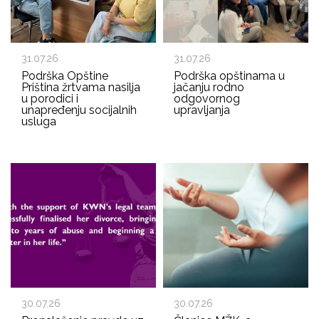
31.07.26
31.07.26
Podrška Opštine
Podrška opštinama u
Priština žrtvama nasilja
jačanju rodno
u porodici i
odgovornog
unapređenju socijalnih
upravljanja
usluga
30.07.26
30.07.26