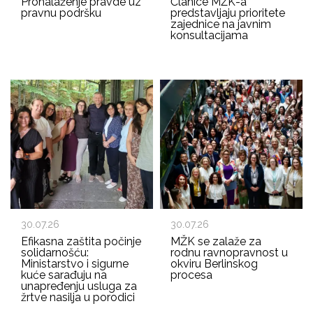
Pronalaženje pravde uz
Članice MŽK-a
pravnu podršku
predstavljaju prioritete
zajednice na javnim
konsultacijama
30.07.26
30.07.26
Efikasna zaštita počinje
MŽK se zalaže za
solidarnošću:
rodnu ravnopravnost u
Ministarstvo i sigurne
okviru Berlinskog
kuće sarađuju na
procesa
unapređenju usluga za
žrtve nasilja u porodici