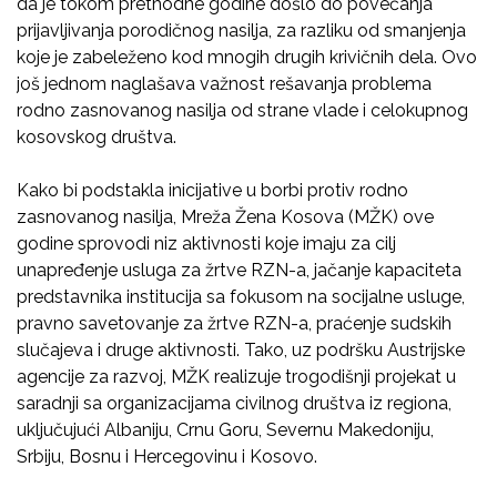
da je tokom prethodne godine došlo do povećanja
prijavljivanja porodičnog nasilja, za razliku od smanjenja
koje je zabeleženo kod mnogih drugih krivičnih dela. Ovo
još jednom naglašava važnost rešavanja problema
rodno zasnovanog nasilja od strane vlade i celokupnog
kosovskog društva.
Kako bi podstakla inicijative u borbi protiv rodno
zasnovanog nasilja, Mreža Žena Kosova (MŽK) ove
godine sprovodi niz aktivnosti koje imaju za cilj
unapređenje usluga za žrtve RZN-a, jačanje kapaciteta
predstavnika institucija sa fokusom na socijalne usluge,
pravno savetovanje za žrtve RZN-a, praćenje sudskih
slučajeva i druge aktivnosti. Tako, uz podršku Austrijske
agencije za razvoj, MŽK realizuje trogodišnji projekat u
saradnji sa organizacijama civilnog društva iz regiona,
uključujući Albaniju, Crnu Goru, Severnu Makedoniju,
Srbiju, Bosnu i Hercegovinu i Kosovo.