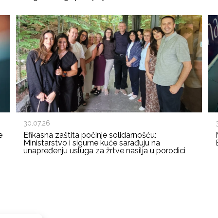
30.07.26
e
Efikasna zaštita počinje solidarnošću:
Ministarstvo i sigurne kuće sarađuju na
unapređenju usluga za žrtve nasilja u porodici