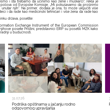
smo i šta trebamo da učinimo kao žene i muškarci“, rekla je
st polova od Evropske Komisije. „Mi pokušavamo da proširimo
 unutar njih“. Na primer, dodala je ona, to može uključiti više
ci i da rade kao medicinski tehničari i više žena da rade kao
inku država, posetite:
nformation Exchange Instrument of the European Commission
jihove posete Prištini, predstavnici EIRP su posetili MŽK kako
aradnji u budućnosti.
31.07.26
Podrška opštinama u jačanju rodno
odgovornog upravljanja