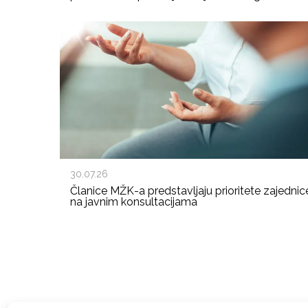
30.07.26
Članice MŽK-a predstavljaju prioritete zajednic
na javnim konsultacijama