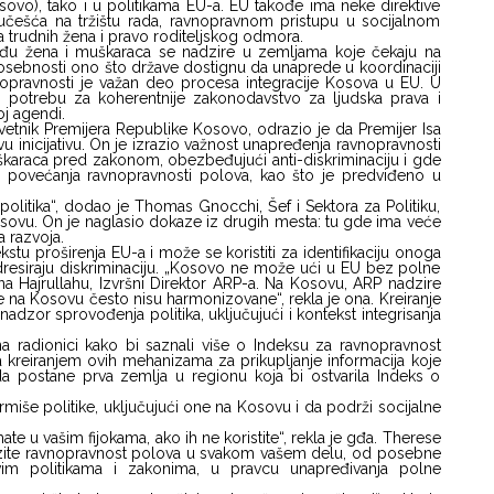
 Kosovo), tako i u politikama EU-a. EU takođe ima neke direktive
češća na tržištu rada, ravnopravnom pristupu u socijalnom
 trudnih žena i pravo roditeljskog odmora.
đu žena i muškaraca se nadzire u zemljama koje čekaju na
 posebnosti ono što države dostignu da unaprede u koordinaciji
opravnosti je važan deo procesa integracije Kosova u EU. U
io potrebu za koherentnije zakonodavstvo za ljudska prava i
j agendi.
vetnik Premijera Republike Kosovo, odrazio je da Premijer Isa
inicijativu. On je izrazio važnost unapređenja ravnopravnosti
škaraca pred zakonom, obezbeđujući anti-diskriminaciju i gde
u povećanja ravnopravnosti polova, kao što je predviđeno u
litika“, dodao je Thomas Gnocchi, Šef i Sektora za Politiku,
osovu. On je naglasio dokaze iz drugih mesta: tu gde ima veće
 razvoja.
tu proširenja EU-a i može se koristiti za identifikaciju onoga
dresiraju diskriminaciju. „Kosovo ne može ući u EU bez polne
a Hajrullahu, Izvršni Direktor ARP-a. Na Kosovu, ARP nadzire
ike na Kosovu često nisu harmonizovane“, rekla je ona. Kreiranje
dzor sprovođenja politika, uključujući i kontekst integrisanja
i na radionici kako bi saznali više o Indeksu za ravnopravnost
kreiranjem ovih mehanizama za prikupljanje informacija koje
 postane prva zemlja u regionu koja bi ostvarila Indeks o
ormiše politike, uključujući one na Kosovu i da podrži socijalne
ate u vašim fijokama, ako ih ne koristite“, rekla je gđa. Therese
drazite ravnopravnost polova u svakom vašem delu, od posebne
vim politikama i zakonima, u pravcu unapređivanja polne