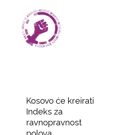
Kosovo će kreirati
Indeks za
ravnopravnost
polova