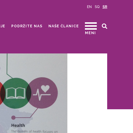
EN
SQ
SR
IJE
PODRŽITE NAS
NAŠE ČLANICE
MENI