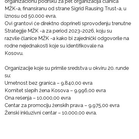
organizacionu podršku za pet organizacija članica
MŽK-a, finansiranu od strane Sigrid Rausing Trust-a, u
iznosu od 50.000 evra.
Ovi grantovi će direktno doprineti sprovođenju trenutne
Strategije MŽK -a za period 2023-2026, koju su
razvile članice MŽK -a kako bi zajednički odgovorile na
rodne nejednakosti koje su identifikovale na
Kosovu.
Organizacije koje su primile sredstva u okviru 20. runde
su:
Umetnost bez granica – 9.840,00 evra
Komitet slepih žena Kosova – 9.996,00 evra
Ona rešenja – 10.000,00 evra
Centar za promociju ženskih prava – 9.975,00 evra
Ženski inkluzivni centar – 10.000,00 evra.