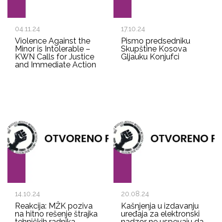
04.11.24
17.10.24
Violence Against the
Pismo predsedniku
Minor is Intolerable –
Skupštine Kosova
KWN Calls for Justice
Gljauku Konjufci
and Immediate Action
14.10.24
20.08.24
Reakcija: MŽK poziva
Kašnjenja u izdavanju
na hitno rešenje štrajka
uređaja za elektronski
tehničkih radnika
nadzor ne uspevaju da