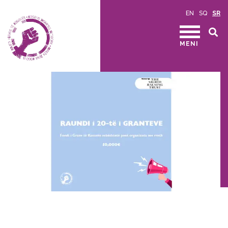
EN
SQ
SR
MENI