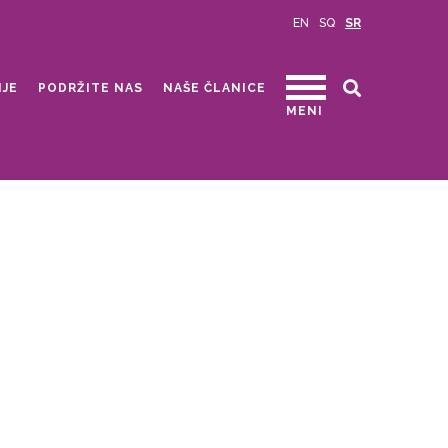
EN
SQ
SR
IJE
PODRŽITE NAS
NAŠE ČLANICE
MENI