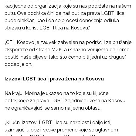
kao jedne od organizacija koje su nas podržale na našem
putu. Ova podrška čini da naš put za prava LGBTI lica
bude olakšan, kao i da se procesi donošenja odluka
ubrzaju u korist LGBTI lica na Kosovu.“
„CEL Kosovo je zauvek zahvalan na podršci i za pružanje
ekspertize od strane MŽK-a i snažno verujemo da ćemo
postići naše ciljeve, tako što ćemo biti jedni uz drugue“,
dodao je on.
Izazovi LGBT lica i prava žena na Kosovu
Na kraju, Morina je ukazao na to koje su ključne
poteškoće za prava LGBT zajednice i žena na Kosovu,
ne ograničavajući se samo na jednu oblast.
„Ključni izazovi LGBTI lica su nažalost i dalje isti,
uzimajući u obzir velike promene koje se uglavnom