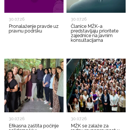
30.07.26
30.07.26
Pronalaženje pravde uz
Članice MŽK-a
pravnu podršku
predstavljaju prioritete
zajednice na javnim
konsultacijama
30.07.26
30.07.26
Efikasna zaštita počinje
MŽK se zalaže za