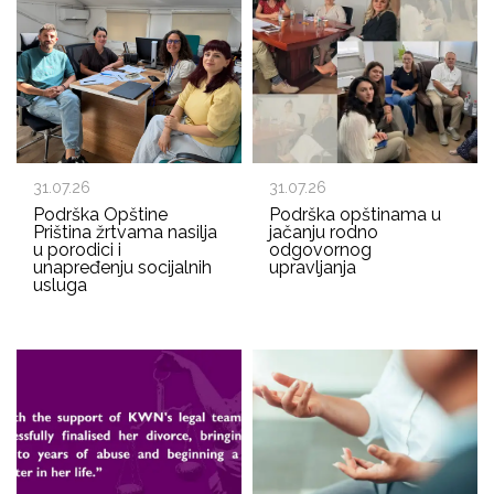
31.07.26
31.07.26
Podrška Opštine
Podrška opštinama u
Priština žrtvama nasilja
jačanju rodno
u porodici i
odgovornog
unapređenju socijalnih
upravljanja
usluga