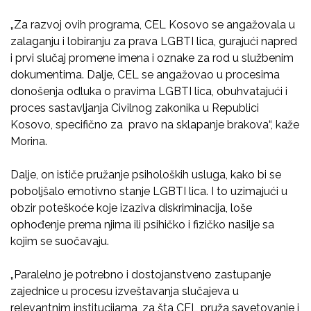
„Za razvoj ovih programa, CEL Kosovo se angažovala u
zalaganju i lobiranju za prava LGBTI lica, gurajući napred
i prvi slučaj promene imena i oznake za rod u službenim
dokumentima. Dalje, CEL se angažovao u procesima
donošenja odluka o pravima LGBTI lica, obuhvatajući i
proces sastavljanja Civilnog zakonika u Republici
Kosovo, specifično za pravo na sklapanje brakova“, kaže
Morina.
Dalje, on ističe pružanje psiholoških usluga, kako bi se
poboljšalo emotivno stanje LGBTI lica. I to uzimajući u
obzir poteškoće koje izaziva diskriminacija, loše
ophođenje prema njima ili psihičko i fizičko nasilje sa
kojim se suočavaju.
„Paralelno je potrebno i dostojanstveno zastupanje
zajednice u procesu izveštavanja slučajeva u
relevantnim institucijama, za šta CEL pruža savetovanje i