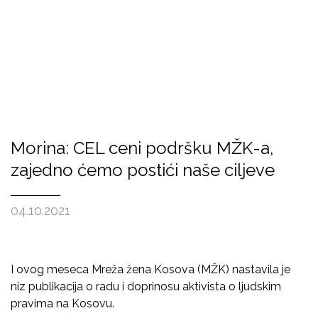
Morina: CEL ceni podršku MŽK-a,
zajedno ćemo postići naše ciljeve
04.10.2021
I ovog meseca Mreža žena Kosova (MŽK) nastavila je
niz publikacija o radu i doprinosu aktivista o ljudskim
pravima na Kosovu.