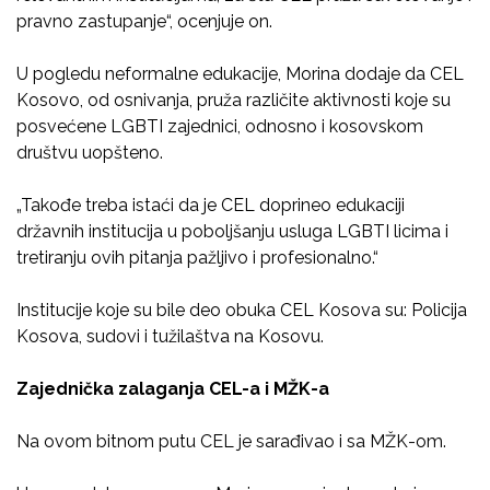
pravno zastupanje“, ocenjuje on.
U pogledu neformalne edukacije, Morina dodaje da CEL
Kosovo, od osnivanja, pruža različite aktivnosti koje su
posvećene LGBTI zajednici, odnosno i kosovskom
društvu uopšteno.
„Takođe treba istaći da je CEL doprineo edukaciji
državnih institucija u poboljšanju usluga LGBTI licima i
tretiranju ovih pitanja pažljivo i profesionalno.“
Institucije koje su bile deo obuka CEL Kosova su: Policija
Kosova, sudovi i tužilaštva na Kosovu.
Zajednička zalaganja CEL-a i MŽK-a
Na ovom bitnom putu CEL je sarađivao i sa MŽK-om.