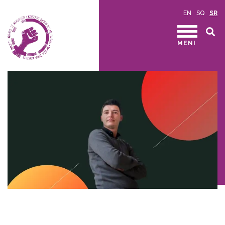
EN
SQ
SR
MENI