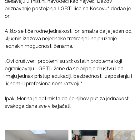
dešavaju u Prištini, navodeći kao najveći izazov
priznavanje postojanja LGBTI lica na Kosovu“, dodao je
on.
A što se tiče rodne jednakosti, on smatra da je jedan od
ključnih izazova nejednako tretiranje i ne pružanje
jednakih mogućnosti ženama.
„Ovi društveni problemi su srž ostalih problema koji
ograničavaju LGBTI i žene da se pripoje društvu i da
imaju jednak pristup edukaciji, bezbednosti, zaposlenju i
ličnom ili profesionalnom razvoju.“
Ipak, Morina je optimista da će njihov put za jednakost
svakoga dana sve više jačati.