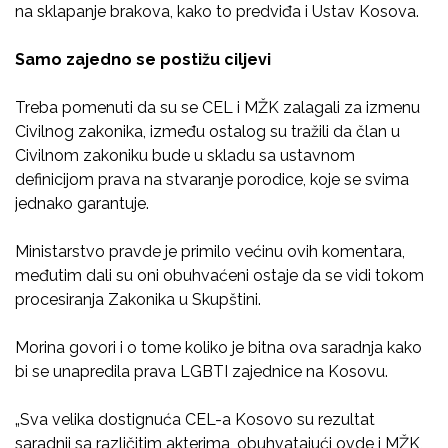
na sklapanje brakova, kako to predviđa i Ustav Kosova.
Samo zajedno se postižu ciljevi
Treba pomenuti da su se CEL i MŽK zalagali za izmenu
Civilnog zakonika, između ostalog su tražili da član u
Civilnom zakoniku bude u skladu sa ustavnom
definicijom prava na stvaranje porodice, koje se svima
jednako garantuje.
Ministarstvo pravde je primilo većinu ovih komentara,
međutim dali su oni obuhvaćeni ostaje da se vidi tokom
procesiranja Zakonika u Skupštini.
Morina govori i o tome koliko je bitna ova saradnja kako
bi se unapredila prava LGBTI zajednice na Kosovu.
„Sva velika dostignuća CEL-a Kosovo su rezultat
saradnji sa različitim akterima, obuhvatajući ovde i MŽK,