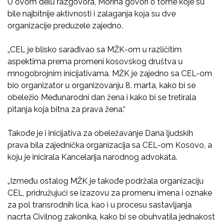
U ovom delu razgovora, Morina govori o tome koje su
bile najbitnije aktivnosti i zalaganja koja su dve
organizacije preduzele zajedno.
„CEL je blisko sarađivao sa MŽK-om u različitim
aspektima prema promeni kosovskog društva u
mnogobrojnim inicijativama. MŽK je zajedno sa CEL-om
bio organizator u organizovanju 8. marta, kako bi se
obeležio Međunarodni dan žena i kako bi se tretirala
pitanja koja bitna za prava žena.“
Takođe je i inicijativa za obeležavanje Dana ljudskih
prava bila zajednička organizacija sa CEL-om Kosovo, a
koju je inicirala Kancelarija narodnog advokata.
„Između ostalog MŽK je takođe podržala organizaciju
CEL, pridružujući se izazovu za promenu imena i oznake
za pol transrodnih lica, kao i u procesu sastavljanja
nacrta Civilnog zakonika, kako bi se obuhvatila jednakost