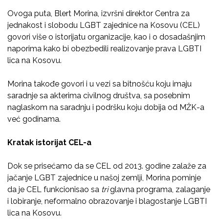
Ovoga puta, Blert Morina, izvršni direktor Centra za
jednakost i slobodu LGBT zajednice na Kosovu (CEL)
govori više o istorijatu organizacije, kao i o dosadašnjim
naporima kako bi obezbedili realizovanje prava LGBTI
lica na Kosovu.
Morina takođe govori i u vezi sa bitnošću koju imaju
saradnje sa akterima civilnog društva, sa posebnim
naglaskom na saradnju i podršku koju dobija od MŽK-a
već godinama.
Kratak istorijat CEL-a
Dok se prisećamo da se CEL od 2013. godine zalaže za
jačanje LGBT zajednice u našoj zemlji, Morina pominje
da je CEL funkcionisao sa
tri
glavna programa, zalaganje
i lobiranje, neformalno obrazovanje i blagostanje LGBTI
lica na Kosovu.