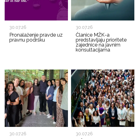
30.07.26
30.07.26
Pronalaženje pravde uz
Članice MŽK-a
pravnu podršku
predstavljaju prioritete
zajednice na javnim
konsultacijama
30.07.26
30.07.26