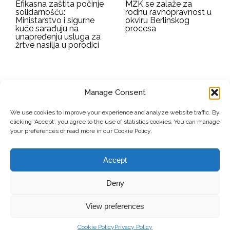
Efikasna zaštita počinje
MŽK se zalaže za
solidarnošću:
rodnu ravnopravnost u
Ministarstvo i sigurne
okviru Berlinskog
kuće sarađuju na
procesa
unapređenju usluga za
žrtve nasilja u porodici
Manage Consent
EMAIL ADDRESS
We use cookies to improve your experience and analyze website traffic. By
clicking ‘Accept’, you agree to the use of statistics cookies. You can manage
Submit
your preferences or read more in our Cookie Policy.
Accept
© Copyright, 2026 . Mreža Žena Kosova. Sva prava zadržana.
Deny
View preferences
Doniraj
Kontakt
Privacy Policy
Cookie Policy
Privacy Policy