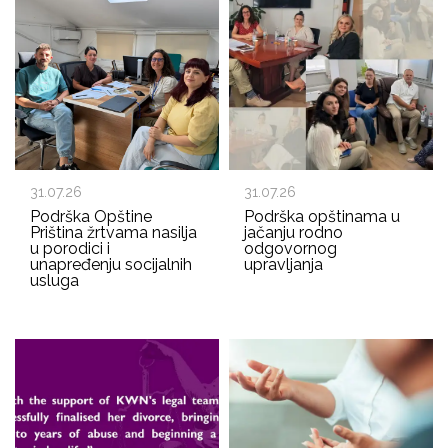
31.07.26
31.07.26
Podrška Opštine
Podrška opštinama u
Priština žrtvama nasilja
jačanju rodno
u porodici i
odgovornog
unapređenju socijalnih
upravljanja
usluga