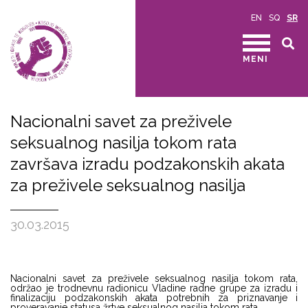
EN
SQ
SR
MENI
Nacionalni savet za preživele
seksualnog nasilja tokom rata
završava izradu podzakonskih akata
za preživele seksualnog nasilja
30.03.2015
Nacionalni savet za preživele seksualnog nasilja tokom rata,
održao je trodnevnu radionicu Vladine radne grupe za izradu i
finalizaciju podzakonskih akata potrebnih za priznavanje i
proveravanje statusa žrtve seksualnog nasilja tokom rata.