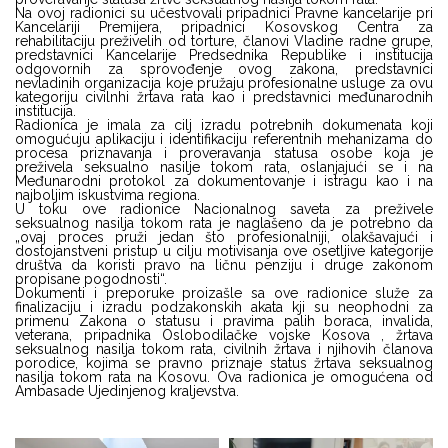
Na ovoj radionici su učestvovali pripadnici Pravne kancelarije pri
Kancelariji Premijera, pripadnici Kosovskog Centra za
rehabilitaciju preživelih od torture, članovi Vladine radne grupe,
predstavnici Kancelarije Predsednika Republike i institucija
odgovornih za sprovođenje ovog zakona, predstavnici
nevladinih organizacija koje pružaju profesionalne usluge za ovu
kategoriju civilnhi žrtava rata kao i predstavnici međunarodnih
institucija.
Radionica je imala za cilj izradu potrebnih dokumenata koji
omogućuju aplikaciju i identifikaciju referentnih mehanizama do
procesa priznavanja i proveravanja statusa osobe koja je
preživela seksualno nasilje tokom rata, oslanjajući se i na
Međunarodni protokol za dokumentovanje i istragu kao i na
najboljim iskustvima regiona.
U toku ove radionice Nacionalnog saveta za preživele
seksualnog nasilja tokom rata je naglašeno da je potrebno da
„ovaj proces pruži jedan što profesionalniji, olakšavajući i
dostojanstveni pristup u cilju motivisanja ove osetljive kategorije
društva da koristi pravo na ličnu penziju i druge zakonom
propisane pogodnosti“.
Dokumenti i preporuke proizašle sa ove radionice služe za
finalizaciju i izradu podzakonskih akata kji su neophodni za
primenu Zakona o statusu i pravima palih boraca, invalida,
veterana, pripadnika Oslobodilačke vojske Kosova , žrtava
seksualnog nasilja tokom rata, civilnih žrtava i njihovih članova
porodice, kojima se pravno priznaje status žrtava seksualnog
nasilja tokom rata na Kosovu. Ova radionica je omogućena od
Ambasade Ujedinjenog kraljevstva.