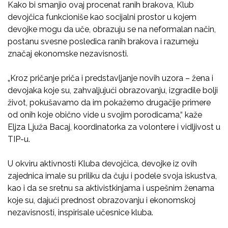
Kako bi smanjio ovaj procenat ranih brakova, Klub
devojčica funkcioniše kao socijalni prostor u kojem
devojke mogu da uče, obrazuju se na neformalan način,
postanu svesne posledica ranih brakova i razumeju
značaj ekonomske nezavisnosti.
„Kroz pričanje priča i predstavljanje novih uzora – žena i
devojaka koje su, zahvaljujući obrazovanju, izgradile bolji
život, pokušavamo da im pokažemo drugačije primere
od onih koje obično vide u svojim porodicama,“ kaže
Eljza Ljuža Bacaj, koordinatorka za volontere i vidljivost u
TIP-u.
U okviru aktivnosti Kluba devojčica, devojke iz ovih
zajednica imale su priliku da čuju i podele svoja iskustva,
kao i da se sretnu sa aktivistkinjama i uspešnim ženama
koje su, dajući prednost obrazovanju i ekonomskoj
nezavisnosti, inspirisale učesnice kluba.