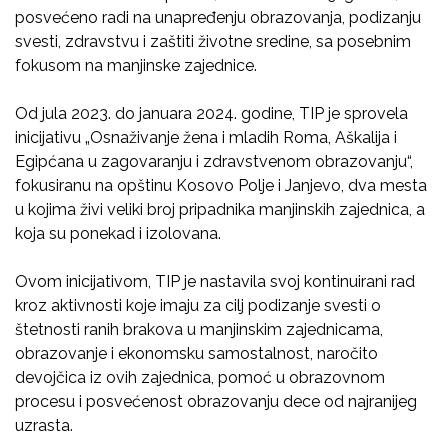
posvećeno radi na unapređenju obrazovanja, podizanju
svesti, zdravstvu i zaštiti životne sredine, sa posebnim
fokusom na manjinske zajednice.
Od jula 2023. do januara 2024. godine, TIP je sprovela
inicijativu „Osnaživanje žena i mladih Roma, Aškalija i
Egipćana u zagovaranju i zdravstvenom obrazovanju“,
fokusiranu na opštinu Kosovo Polje i Janjevo, dva mesta
u kojima živi veliki broj pripadnika manjinskih zajednica, a
koja su ponekad i izolovana.
Ovom inicijativom, TIP je nastavila svoj kontinuirani rad
kroz aktivnosti koje imaju za cilj podizanje svesti o
štetnosti ranih brakova u manjinskim zajednicama,
obrazovanje i ekonomsku samostalnost, naročito
devojčica iz ovih zajednica, pomoć u obrazovnom
procesu i posvećenost obrazovanju dece od najranijeg
uzrasta.