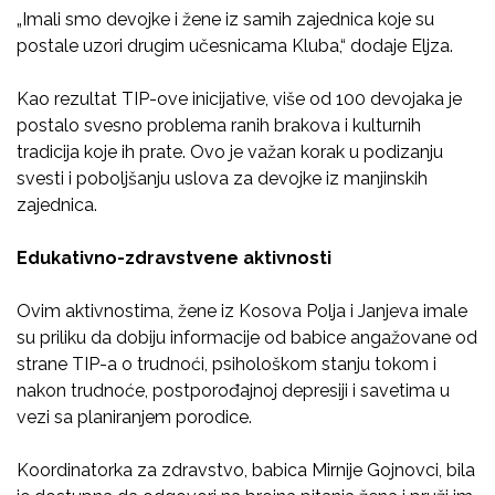
„Imali smo devojke i žene iz samih zajednica koje su
postale uzori drugim učesnicama Kluba,“ dodaje Eljza.
Kao rezultat TIP-ove inicijative, više od 100 devojaka je
postalo svesno problema ranih brakova i kulturnih
tradicija koje ih prate. Ovo je važan korak u podizanju
svesti i poboljšanju uslova za devojke iz manjinskih
zajednica.
Edukativno-zdravstvene aktivnosti
Ovim aktivnostima, žene iz Kosova Polja i Janjeva imale
su priliku da dobiju informacije od babice angažovane od
strane TIP-a o trudnoći, psihološkom stanju tokom i
nakon trudnoće, postporođajnoj depresiji i savetima u
vezi sa planiranjem porodice.
Koordinatorka za zdravstvo, babica Mirnije Gojnovci, bila