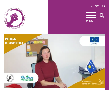
EN
SQ
SR
MENI