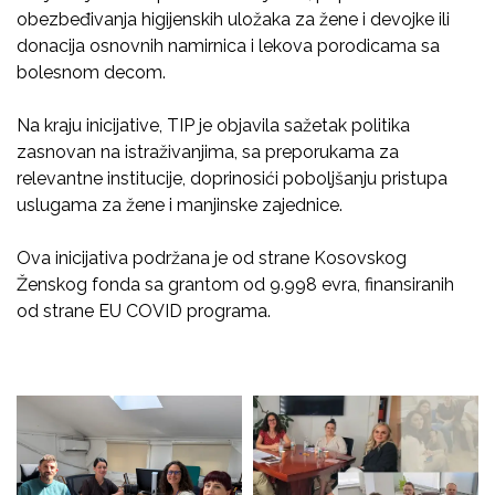
obezbeđivanja higijenskih uložaka za žene i devojke ili
donacija osnovnih namirnica i lekova porodicama sa
bolesnom decom.
Na kraju inicijative, TIP je objavila sažetak politika
zasnovan na istraživanjima, sa preporukama za
relevantne institucije, doprinosići poboljšanju pristupa
uslugama za žene i manjinske zajednice.
Ova inicijativa podržana je od strane Kosovskog
Ženskog fonda sa grantom od 9.998 evra, finansiranih
od strane EU COVID programa.