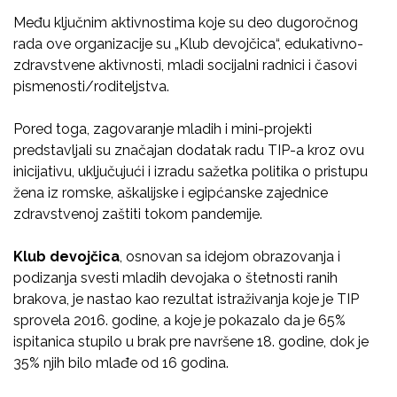
Među ključnim aktivnostima koje su deo dugoročnog
rada ove organizacije su „Klub devojčica“, edukativno-
zdravstvene aktivnosti, mladi socijalni radnici i časovi
pismenosti/roditeljstva.
Pored toga, zagovaranje mladih i mini-projekti
predstavljali su značajan dodatak radu TIP-a kroz ovu
inicijativu, uključujući i izradu sažetka politika o pristupu
žena iz romske, aškalijske i egipćanske zajednice
zdravstvenoj zaštiti tokom pandemije.
Klub devojčica
, osnovan sa idejom obrazovanja i
podizanja svesti mladih devojaka o štetnosti ranih
brakova, je nastao kao rezultat istraživanja koje je TIP
sprovela 2016. godine, a koje je pokazalo da je 65%
ispitanica stupilo u brak pre navršene 18. godine, dok je
35% njih bilo mlađe od 16 godina.