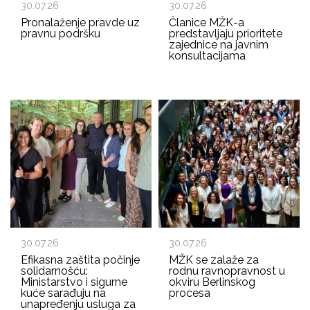
30.07.26
30.07.26
Pronalaženje pravde uz
Članice MŽK-a
pravnu podršku
predstavljaju prioritete
zajednice na javnim
konsultacijama
30.07.26
30.07.26
Efikasna zaštita počinje
MŽK se zalaže za
solidarnošću:
rodnu ravnopravnost u
Ministarstvo i sigurne
okviru Berlinskog
kuće sarađuju na
procesa
unapređenju usluga za