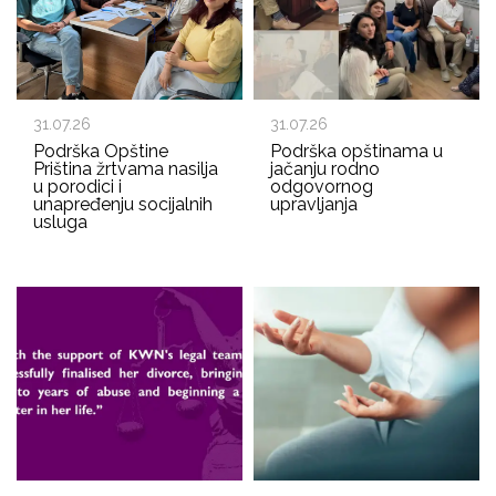
31.07.26
31.07.26
Podrška Opštine
Podrška opštinama u
Priština žrtvama nasilja
jačanju rodno
u porodici i
odgovornog
unapređenju socijalnih
upravljanja
usluga