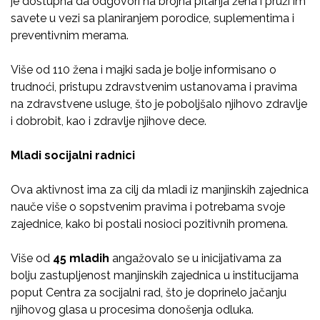
je dostupna da odgovori na brojna pitanja žena i pruži im
savete u vezi sa planiranjem porodice, suplementima i
preventivnim merama.
Više od 110 žena i majki sada je bolje informisano o
trudnoći, pristupu zdravstvenim ustanovama i pravima
na zdravstvene usluge, što je poboljšalo njihovo zdravlje
i dobrobit, kao i zdravlje njihove dece.
Mladi socijalni radnici
Ova aktivnost ima za cilj da mladi iz manjinskih zajednica
nauče više o sopstvenim pravima i potrebama svoje
zajednice, kako bi postali nosioci pozitivnih promena.
Više od
45 mladih
angažovalo se u inicijativama za
bolju zastupljenost manjinskih zajednica u institucijama
poput Centra za socijalni rad, što je doprinelo jačanju
njihovog glasa u procesima donošenja odluka.