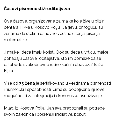
Časovi pismenosti/roditeljstva
Ove časove, organizovane za majke koje žive u blizini
centara TIP-a u Kosovo Polju i Janjevu, omogućili su
ženama da steknu osnovne veštine čitanja, pisanja i
matematike.
„I majke i deca imaju koristi. Dok su deca u vrtiću, majke
pohađaju časove roditeljstva, što im pomaže da se
oslobode svakodnevne rutine kućnih obaveza,“ kaže
Eljza.
Više od
75 žena
je sertifikovano u veštinama pismenosti
i numeričkih sposobnosti, čime su poboljšane njihove
mogućnosti za integraciju i ekonomsko osnaživanje.
Mladi iz Kosova Polja i Janjeva prepoznali su potrebe
svojih zajednica i pokrenuli inicijative, poput