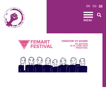
EN
SQ
SR
MENI