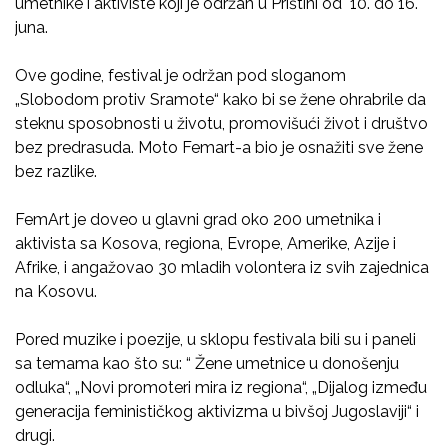
umetnike i aktiviste koji je održan u Prištini od 10. do 16.
juna.
Ove godine, festival je održan pod sloganom
„Slobodom protiv Sramote“ kako bi se žene ohrabrile da
steknu sposobnosti u životu, promovišući život i društvo
bez predrasuda. Moto Femart-a bio je osnažiti sve žene
bez razlike.
FemArt je doveo u glavni grad oko 200 umetnika i
aktivista sa Kosova, regiona, Evrope, Amerike, Azije i
Afrike, i angažovao 30 mladih volontera iz svih zajednica
na Kosovu.
Pored muzike i poezije, u sklopu festivala bili su i paneli
sa temama kao što su: “ Žene umetnice u donošenju
odluka“, „Novi promoteri mira iz regiona“, „Dijalog između
generacija feminističkog aktivizma u bivšoj Jugoslaviji“ i
drugi.