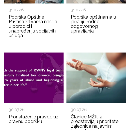
31.07.26
31.07.26
Podrška Opštine
Podrška opštinama u
Priština žrtvama nasilja
jačanju rodno
u porodici i
odgovornog
unapređenju socijalnih
upravljanja
usluga
30.07.26
30.07.26
Pronalaženje pravde uz
Članice MŽK-a
pravnu podršku
predstavljaju prioritete
zajednice na javnim