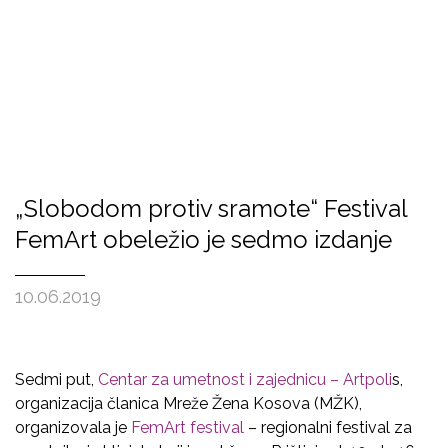
„Slobodom protiv sramote“ Festival
FemArt obeležio je sedmo izdanje
10.06.2019
Sedmi put,
Centar za umetnost i zajednicu – Artpoli
s,
organizacija članica Mreže Žena Kosova (MŽK),
organizovala je
FemArt festival
– regionalni festival za