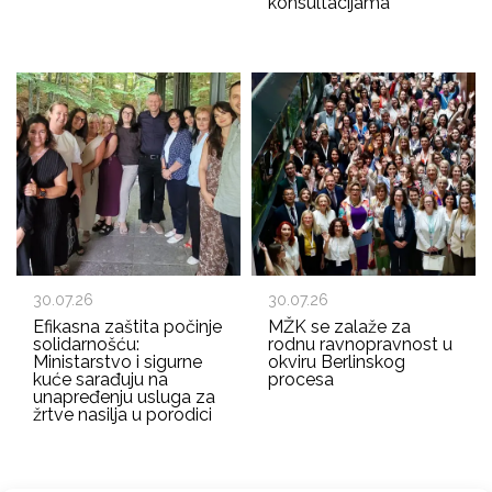
konsultacijama
30.07.26
30.07.26
Efikasna zaštita počinje
MŽK se zalaže za
solidarnošću:
rodnu ravnopravnost u
Ministarstvo i sigurne
okviru Berlinskog
kuće sarađuju na
procesa
unapređenju usluga za
žrtve nasilja u porodici