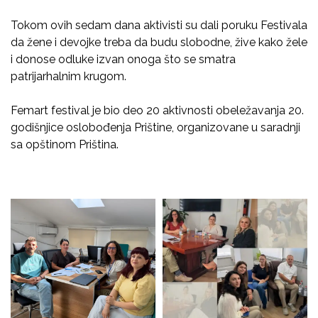
Tokom ovih sedam dana aktivisti su dali poruku Festivala
da žene i devojke treba da budu slobodne, žive kako žele
i donose odluke izvan onoga što se smatra
patrijarhalnim krugom.
Femart festival je bio deo 20 aktivnosti obeležavanja 20.
godišnjice oslobođenja Prištine, organizovane u saradnji
sa opštinom Priština.