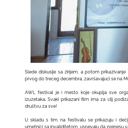
Slede diskusije sa žirijem, a potom prikazivanje 
prvog do trećeg decembra, završavajući se na M
AWL festival je i mesto koje okuplja sve orga
izuzetaka. Svaki prikazani film ima za cilj podiza
društvu za sve!
U skladu s tim, na festivalu se prikazuju i dečij
umetnici sa invaliditetom, uspevaju da prenesu v