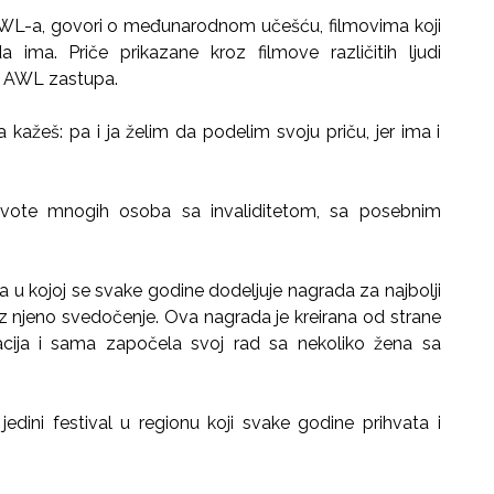
 AWL-a, govori o međunarodnom učešću, filmovima koji
da ima. Priče prikazane kroz filmove različitih ljudi
oju AWL zastupa.
 kažeš: pa i ja želim da podelim svoju priču, jer ima i
živote mnogih osoba sa invaliditetom, sa posebnim
 u kojoj se svake godine dodeljuje nagrada za najbolji
roz njeno svedočenje. Ova nagrada je kreirana od strane
acija i sama započela svoj rad sa nekoliko žena sa
 jedini festival u regionu koji svake godine prihvata i