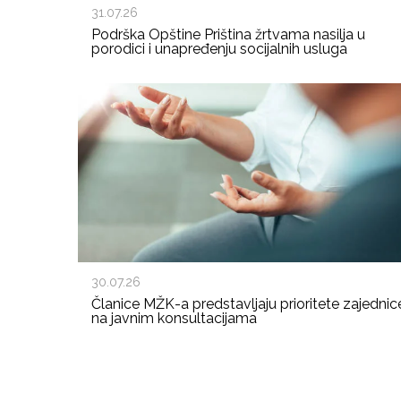
31.07.26
Podrška Opštine Priština žrtvama nasilja u
porodici i unapređenju socijalnih usluga
30.07.26
Članice MŽK-a predstavljaju prioritete zajednic
na javnim konsultacijama