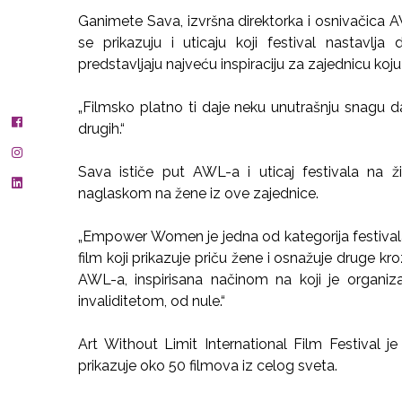
Ganimete Sava, izvršna direktorka i osnivačica
se prikazuju i uticaju koji festival nastavlja 
predstavljaju najveću inspiraciju za zajednicu k
„Filmsko platno ti daje neku unutrašnju snagu da
drugih.“
Sava ističe put AWL-a i uticaj festivala na 
naglaskom na žene iz ove zajednice.
„Empower Women je jedna od kategorija festivala
film koji prikazuje priču žene i osnažuje druge k
AWL-a, inspirisana načinom na koji je organiz
invaliditetom, od nule.“
Art Without Limit International Film Festival je
prikazuje oko 50 filmova iz celog sveta.