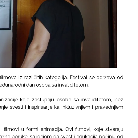
filmova iz različitih kategorija. Festival se održava od
eđunarodni dan osoba sa invaliditetom.
nizacije koje zastupaju osobe sa invaliditetom, bez
nje svesti i inspirisanje ka inkluzivnijem i pravednijem
i filmovi u formi animacija. Ovi filmovi, koje stvaraju
ažne poruke, sa idejom da svest i edukacija počinju od