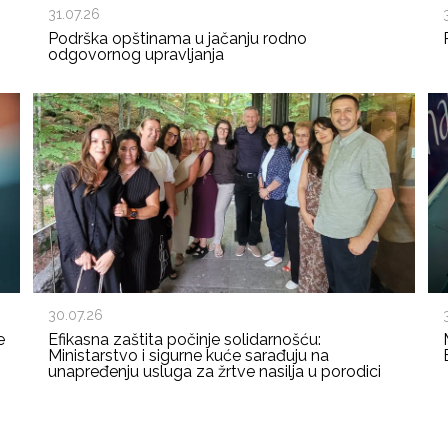
31.07.26
Podrška opštinama u jačanju rodno
odgovornog upravljanja
30.07.26
e
Efikasna zaštita počinje solidarnošću:
Ministarstvo i sigurne kuće sarađuju na
unapređenju usluga za žrtve nasilja u porodici