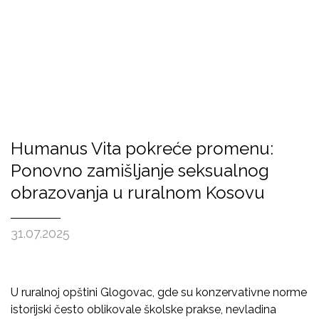
Humanus Vita pokreće promenu:
Ponovno zamišljanje seksualnog
obrazovanja u ruralnom Kosovu
31.07.2025
U ruralnoj opštini Glogovac, gde su konzervativne norme
istorijski često oblikovale školske prakse, nevladina