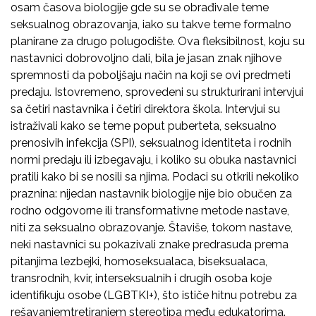
osam časova biologije gde su se obrađivale teme
seksualnog obrazovanja, iako su takve teme formalno
planirane za drugo polugodište. Ova fleksibilnost, koju su
nastavnici dobrovoljno dali, bila je jasan znak njihove
spremnosti da poboljšaju način na koji se ovi predmeti
predaju. Istovremeno, sprovedeni su strukturirani intervjui
sa četiri nastavnika i četiri direktora škola. Intervjui su
istraživali kako se teme poput puberteta, seksualno
prenosivih infekcija (SPI), seksualnog identiteta i rodnih
normi predaju ili izbegavaju, i koliko su obuka nastavnici
pratili kako bi se nosili sa njima. Podaci su otkrili nekoliko
praznina: nijedan nastavnik biologije nije bio obučen za
rodno odgovorne ili transformativne metode nastave,
niti za seksualno obrazovanje. Štaviše, tokom nastave,
neki nastavnici su pokazivali znake predrasuda prema
pitanjima lezbejki, homoseksualaca, biseksualaca,
transrodnih, kvir, interseksualnih i drugih osoba koje
identifikuju osobe (LGBTKI+), što ističe hitnu potrebu za
rešavanjemtretiranjem stereotipa među edukatorima.