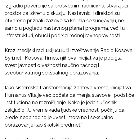
izgradio poverenje sa prosvetnim radnicima, stvarajući
prostor za iskrenu diskusiju. Nastavnici i direktori su
otvoreno priznali izazove sa kojima se suočavaju, ne
samo u pogledu nastavnog plana i programa, već i u
infrastrukturi, obuci i podršci rodnoj ravnopravnosti.
Kroz medijski rad, uključujući izveštavanje Radio Kosova,
Syri.net i Kosova Times, njihova inicijativa je podigla
svest javnosti o važnosti naučno tačnog i
sveobuhvatnog seksualnog obrazovanja.
Iako sistemska transformacija zahteva vreme, inicijativa
Humanus Vita je već počela da menja stavove i podstiče
institucionalno razmišljanje. Kako je jedan učesnik
zaključio: „U vreme kada ljudske vrednosti počinju da
blede, neophodno je uvesti moralno i seksualno
obrazovanje kao školski predmet.“