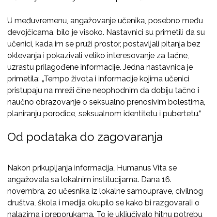
U međuvremenu, angažovanje učenika, posebno među
devojčicama, bilo je visoko. Nastavnici su primetili da su
učenici, kada im se pruži prostor, postavljali pitanja bez
oklevanja i pokazivali veliko interesovanje za tačne,
uzrastu prilagođene informacije. Jedna nastavnica je
primetila: „Tempo života i informacije kojima učenici
pristupaju na mreži čine neophodnim da dobiju tačno i
naučno obrazovanje o seksualno prenosivim bolestima,
planiranju porodice, seksualnom identitetu i pubertetu.“
Od podataka do zagovaranja
Nakon prikupljanja informacija, Humanus Vita se
angažovala sa lokalnim institucijama. Dana 16.
novembra, 20 učesnika iz lokalne samouprave, civilnog
društva, škola i medija okupilo se kako bi razgovarali o
nalazima i preporukama. To je uključivalo hitnu potrebu