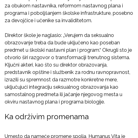
za obukom nastavnika, reformom nastavnog plana i
programa i poboljšanjem školske infrastrukture, posebno
za devojčice i učenike sa invaliditetom.
Direktor škole je naglasio: „Verujem da seksualno
obrazovanje treba da bude uključeno kao poseban
predmet u školski nastavni plan i program.“ Okrugli sto je
otvorio širi razgovor o transformaciji trenutnog sistema.
Ključni akteri, kao što su direktor obrazovanja,
predstavnik opštine i službenik za rodnu ravnopravnost,
izrazili su spremnost da razmotre konkretne mere,
uključujući integraciju seksualnog obrazovanja kao
samostalnog predmeta ili jačanje njegovog mesta u
okviru nastavnog plana i programa biologije.
Ka održivim promenama
Umesto da nameće promene spolja, Humanus Vita je