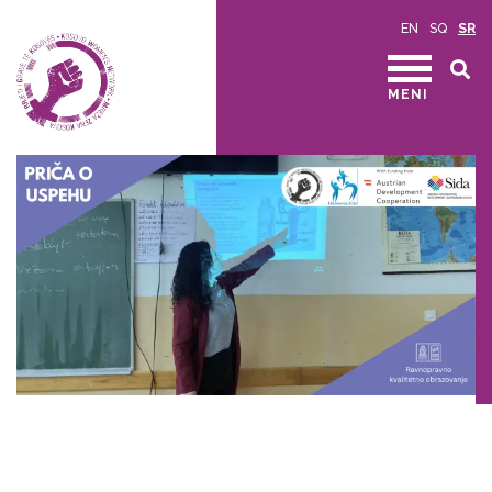
EN
SQ
SR
MENI