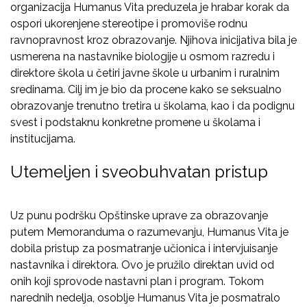
organizacija Humanus Vita preduzela je hrabar korak da
ospori ukorenjene stereotipe i promoviše rodnu
ravnopravnost kroz obrazovanje. Njihova inicijativa bila je
usmerena na nastavnike biologije u osmom razredu i
direktore škola u četiri javne škole u urbanim i ruralnim
sredinama. Cilj im je bio da procene kako se seksualno
obrazovanje trenutno tretira u školama, kao i da podignu
svest i podstaknu konkretne promene u školama i
institucijama.
Utemeljen i sveobuhvatan pristup
Uz punu podršku Opštinske uprave za obrazovanje
putem Memoranduma o razumevanju, Humanus Vita je
dobila pristup za posmatranje učionica i intervjuisanje
nastavnika i direktora. Ovo je pružilo direktan uvid od
onih koji sprovode nastavni plan i program. Tokom
narednih nedelja, osoblje Humanus Vita je posmatralo