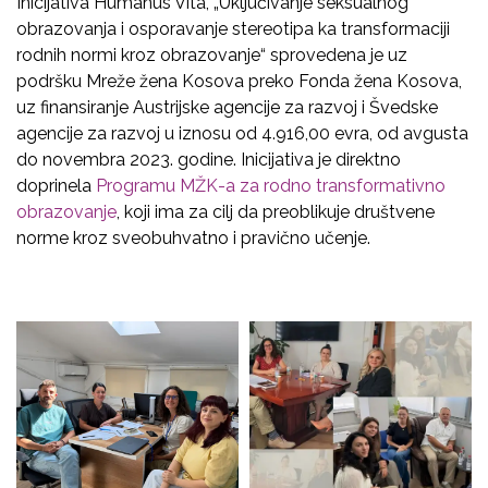
Inicijativa Humanus Vita, „Uključivanje seksualnog
obrazovanja i osporavanje stereotipa ka transformaciji
rodnih normi kroz obrazovanje“ sprovedena je uz
podršku Mreže žena Kosova preko Fonda žena Kosova,
uz finansiranje Austrijske agencije za razvoj i Švedske
agencije za razvoj u iznosu od 4.916,00 evra, od avgusta
do novembra 2023. godine. Inicijativa je direktno
doprinela
Programu MŽK-a za rodno transformativno
obrazovanje
, koji ima za cilj da preoblikuje društvene
norme kroz sveobuhvatno i pravično učenje.