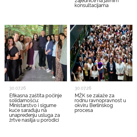
zajednice na javnim
konsultacijama
30.07.26
30.07.26
Efikasna zaštita počinje
MŽK se zalaže za
solidarnošću:
rodnu ravnopravnost u
Ministarstvo i sigurne
okviru Berlinskog
kuće sarađuju na
procesa
unapređenju usluga za
žrtve nasilja u porodici