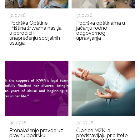
31.07.26
31.07.26
Podrška Opštine
Podrška opštinama u
Priština žrtvama nasilja
jačanju rodno
u porodici i
odgovornog
unapređenju socijalnih
upravljanja
usluga
30.07.26
30.07.26
Pronalaženje pravde uz
Članice MŽK-a
pravnu podršku
predstavljaju prioritete