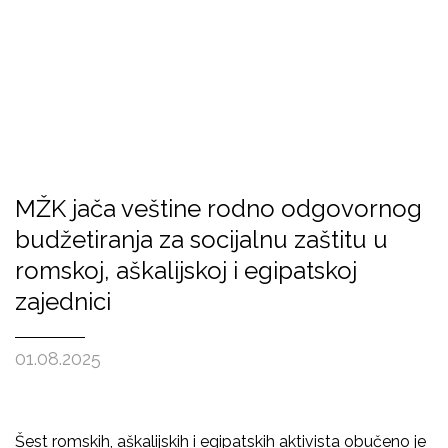
MŽK jača veštine rodno odgovornog
budžetiranja za socijalnu zaštitu u
romskoj, aškalijskoj i egipatskoj
zajednici
01.08.2025
Šest romskih, aškalijskih i egipatskih aktivista obučeno je