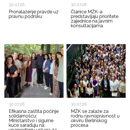
30.07.26
30.07.26
Pronalaženje pravde uz
Članice MŽK-a
pravnu podršku
predstavljaju prioritete
zajednice na javnim
konsultacijama
30.07.26
30.07.26
Efikasna zaštita počinje
MŽK se zalaže za
solidarnošću:
rodnu ravnopravnost u
Ministarstvo i sigurne
okviru Berlinskog
kuće sarađuju na
procesa
unapređenju usluga za