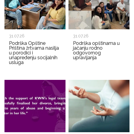
31.07.26
31.07.26
Podrška Opštine
Podrška opštinama u
Priština žrtvama nasilja
jačanju rodno
u porodici i
odgovornog
unapređenju socijalnih
upravljanja
usluga