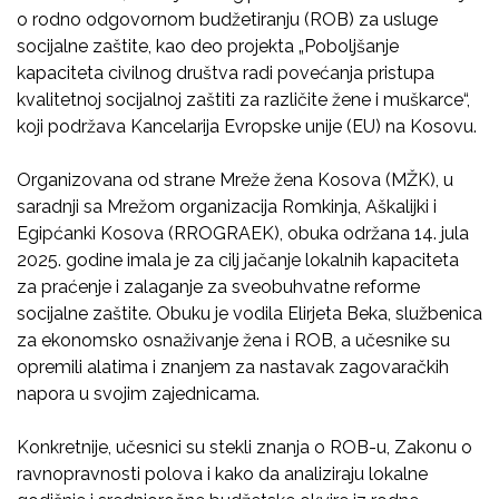
o rodno odgovornom budžetiranju (ROB) za usluge
socijalne zaštite, kao deo projekta „Poboljšanje
kapaciteta civilnog društva radi povećanja pristupa
kvalitetnoj socijalnoj zaštiti za različite žene i muškarce“,
koji podržava Kancelarija Evropske unije (EU) na Kosovu.
Organizovana od strane Mreže žena Kosova (MŽK), u
saradnji sa Mrežom organizacija Romkinja, Aškalijki i
Egipćanki Kosova (RROGRAEK), obuka održana 14. jula
2025. godine imala je za cilj jačanje lokalnih kapaciteta
za praćenje i zalaganje za sveobuhvatne reforme
socijalne zaštite. Obuku je vodila Elirjeta Beka, službenica
za ekonomsko osnaživanje žena i ROB, a učesnike su
opremili alatima i znanjem za nastavak zagovaračkih
napora u svojim zajednicama.
Konkretnije, učesnici su stekli znanja o ROB-u, Zakonu o
ravnopravnosti polova i kako da analiziraju lokalne