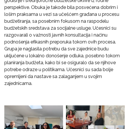
godišnje i srednjoročne budžetske okvire iz rodne
perspektive. Obuka je takođe bila posvećena dobrim i
lošim praksama u vezi sa učešćem građana u procesu
budžetiranja, sa posebnim fokusom na raspodelu
budžetskih sredstava za socijalne usluge. Učesnici su
razgovarali o važnosti javnih konsultacija i načinu
podnošenja efikasnih preporuka tokom ovih procesa.
Grupa je naglasila potrebu da sve zajednice budu
uključene u lokalno donošenje odluka, posebno tokom
planiranja budžeta, kako bi se osiguralo da se njihove
potrebe odraze u politikama. Učesnici su sada bolje
opremljeni da nastave sa zalaganjem u svojim
zajednicama.