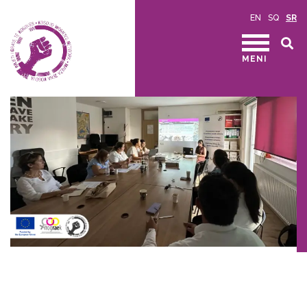
EN
SQ
SR
MENI