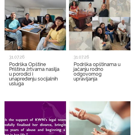
31.07.26
31.07.26
Podrška Opštine
Podrška opštinama u
Priština žrtvama nasilja
jačanju rodno
u porodici i
odgovornog
unapređenju socijalnih
upravljanja
usluga