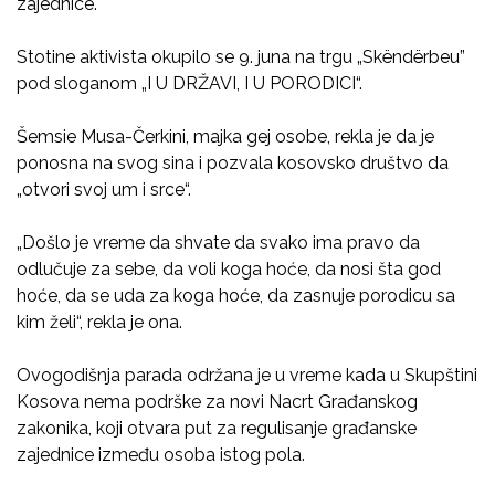
zajednice.
Stotine aktivista okupilo se 9. juna na trgu „Skëndërbeu”
pod sloganom „I U DRŽAVI, I U PORODICI“.
Šemsie Musa-Čerkini, majka gej osobe, rekla je da je
ponosna na svog sina i pozvala kosovsko društvo da
„otvori svoj um i srce“.
„Došlo je vreme da shvate da svako ima pravo da
odlučuje za sebe, da voli koga hoće, da nosi šta god
hoće, da se uda za koga hoće, da zasnuje porodicu sa
kim želi“, rekla je ona.
Ovogodišnja parada održana je u vreme kada u Skupštini
Kosova nema podrške za novi Nacrt Građanskog
zakonika, koji otvara put za regulisanje građanske
zajednice između osoba istog pola.