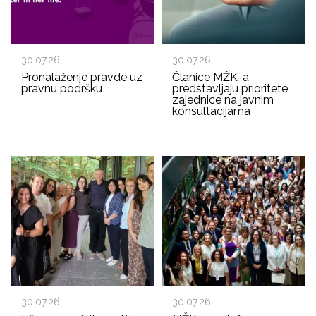
30.07.26
30.07.26
Pronalaženje pravde uz
Članice MŽK-a
pravnu podršku
predstavljaju prioritete
zajednice na javnim
konsultacijama
30.07.26
30.07.26