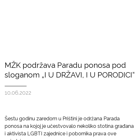
MŽK podržava Paradu ponosa pod
sloganom „I U DRŽAVI, I U PORODICI“
10.06.2022
Šestu godinu zaredom u Prištini je održana Parada
ponosa na kojoj je učestvovalo nekoliko stotina građana
i aktivista LGBTI zajednice i pobornika prava ove