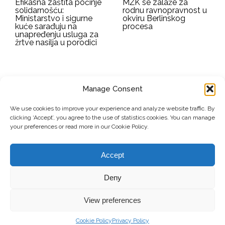
Efikasna zaštita počinje
MŽK se zalaže za
solidarnošću:
rodnu ravnopravnost u
Ministarstvo i sigurne
okviru Berlinskog
kuće sarađuju na
procesa
unapređenju usluga za
žrtve nasilja u porodici
Manage Consent
EMAIL ADDRESS
We use cookies to improve your experience and analyze website traffic. By
clicking ‘Accept’, you agree to the use of statistics cookies. You can manage
Submit
your preferences or read more in our Cookie Policy.
Accept
© Copyright, 2026 . Mreža Žena Kosova. Sva prava zadržana.
Deny
View preferences
Doniraj
Kontakt
Privacy Policy
Cookie Policy
Privacy Policy