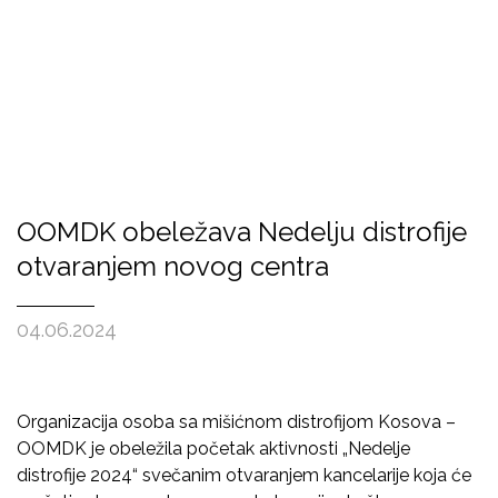
OOMDK obeležava Nedelju distrofije
otvaranjem novog centra
04.06.2024
Organizacija osoba sa mišićnom distrofijom Kosova –
OOMDK je obeležila početak aktivnosti „Nedelje
distrofije 2024“ svečanim otvaranjem kancelarije koja će