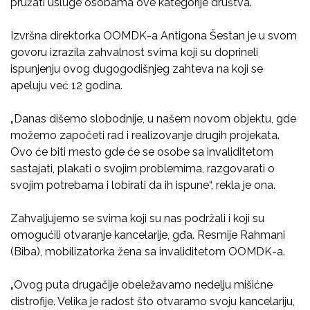
pružati usluge osobama ove kategorije društva.
Izvršna direktorka OOMDK-a Antigona Šestan je u svom
govoru izrazila zahvalnost svima koji su doprineli
ispunjenju ovog dugogodišnjeg zahteva na koji se
apeluju već 12 godina.
„Danas dišemo slobodnije, u našem novom objektu, gde
možemo započeti rad i realizovanje drugih projekata.
Ovo će biti mesto gde će se osobe sa invaliditetom
sastajati, plakati o svojim problemima, razgovarati o
svojim potrebama i lobirati da ih ispune“, rekla je ona.
Zahvaljujemo se svima koji su nas podržali i koji su
omogućili otvaranje kancelarije, gđa. Resmije Rahmani
(Biba), mobilizatorka žena sa invaliditetom OOMDK-a.
„Ovog puta drugačije obeležavamo nedelju mišićne
distrofije. Velika je radost što otvaramo svoju kancelariju,