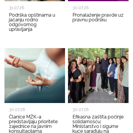
31.07.26
30.07.26
Podrška opštinama u
Pronalaženje pravde uz
jačanju rodno
pravnu podršku
odgovornog
upravljanja
30.07.26
30.07.26
Članice MŽK-a
Efikasna zaštita počinje
predstavljaju prioritete
solidarnošću:
zajednice na javnim
Ministarstvo i sigurne
konsultacijama
kuće sarađuju na