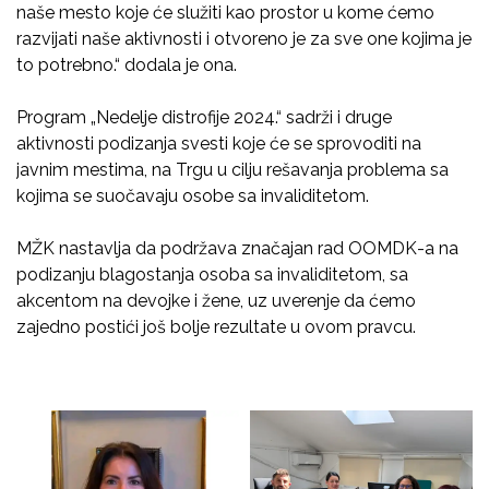
naše mesto koje će služiti kao prostor u kome ćemo
razvijati naše aktivnosti i otvoreno je za sve one kojima je
to potrebno.“ dodala je ona.
Program „Nedelje distrofije 2024.“ sadrži i druge
aktivnosti podizanja svesti koje će se sprovoditi na
javnim mestima, na Trgu u cilju rešavanja problema sa
kojima se suočavaju osobe sa invaliditetom.
MŽK nastavlja da podržava značajan rad OOMDK-a na
podizanju blagostanja osoba sa invaliditetom, sa
akcentom na devojke i žene, uz uverenje da ćemo
zajedno postići još bolje rezultate u ovom pravcu.