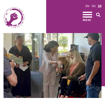
EN
SQ
SR
MENI