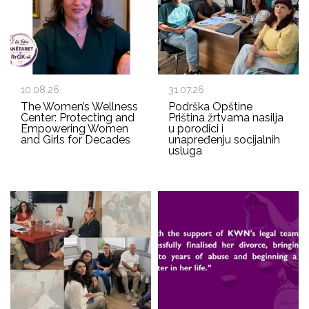
10.08.26
31.07.26
The Women’s Wellness
Podrška Opštine
Center: Protecting and
Priština žrtvama nasilja
Empowering Women
u porodici i
and Girls for Decades
unapređenju socijalnih
usluga