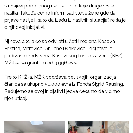
slučajevi porodičnog nasilja ili bilo koje druge vrste
nasilja. Takođe ćemo informisati slepe žene gde da
prijave nasilje i kako da izađu iz nasilnih situacija“, rekla je
o njihovoj inicijativi.
Njihova akcija će se odvijati u četiri regiona Kosova:
Priština, Mitrovica, Gnjilane i Đakovica. Inicijativa je
podržana sredstvima Kosovskog fonda za žene (KFŽ)
MŽK-a sa grantom od 9.996 evra.
Preko KFŽ-a, MŽK podržava pet svojih organizacija
članica sa ukupno 50.000 evra iz Fonda Sigrid Rausing.
Radujemo se ovoj inicijativi i jedva čekamo da vidimo
njen uticaj.