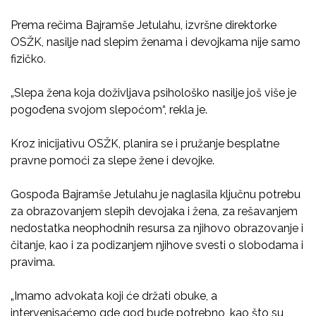
Prema rečima Bajramše Jetulahu, izvršne direktorke
OSŽK, nasilje nad slepim ženama i devojkama nije samo
fizičko.
„Slepa žena koja doživljava psihološko nasilje još više je
pogođena svojom slepoćom“, rekla je.
Kroz inicijativu OSŽK, planira se i pružanje besplatne
pravne pomoći za slepe žene i devojke.
Gospođa Bajramše Jetulahu je naglasila ključnu potrebu
za obrazovanjem slepih devojaka i žena, za rešavanjem
nedostatka neophodnih resursa za njihovo obrazovanje i
čitanje, kao i za podizanjem njihove svesti o slobodama i
pravima.
„Imamo advokata koji će držati obuke, a
intervenisaćemo gde god bude potrebno, kao što su