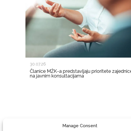
30.07.26
Članice MŽK-a predstavljaju prioritete zajednic
na javnim konsultacijama
Manage Consent