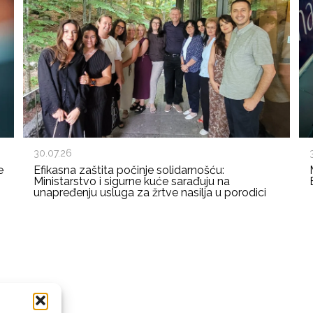
30.07.26
e
Efikasna zaštita počinje solidarnošću:
Ministarstvo i sigurne kuće sarađuju na
unapređenju usluga za žrtve nasilja u porodici