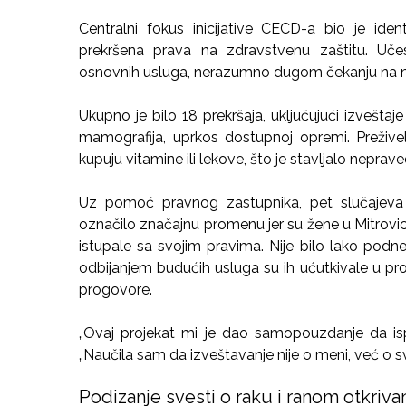
Centralni fokus inicijative CECD-a bio je ide
prekršena prava na zdravstvenu zaštitu. Uče
osnovnih usluga, nerazumno dugom čekanju na neg
Ukupno je bilo 18 prekršaja, uključujući izveštaje 
mamografija, uprkos dostupnoj opremi. Prežive
kupuju vitamine ili lekove, što je stavljalo neprave
Uz pomoć pravnog zastupnika, pet slučajeva 
označilo značajnu promenu jer su žene u Mitrovici
istupale sa svojim pravima. Nije bilo lako podn
odbijanjem budućih usluga su ih ućutkivale u pr
progovore.
„Ovaj projekat mi je dao samopouzdanje da ispr
„Naučila sam da izveštavanje nije o meni, već o
Podizanje svesti o raku i ranom otkriva