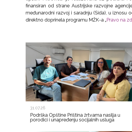
finansiran od strane Austrijske razvojne agenci
međunarodni razvoj i saradnju (Sida), u iznosu o
direktno doprinela programu MŽK-a „
Pravo na zd
31.07.26
Podrška Opštine Priština žrtvama nasilja u
porodici i unapređenju socijalnih usluga