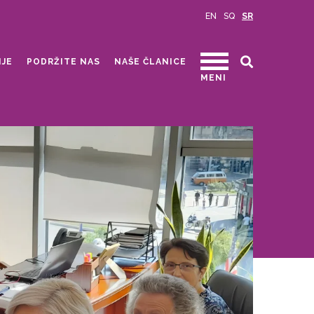
EN
SQ
SR
IJE
PODRŽITE NAS
NAŠE ČLANICE
MENI