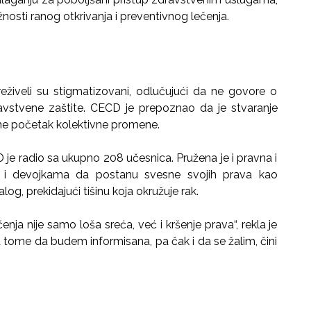
osti ranog otkrivanja i preventivnog lečenja.
reživeli su stigmatizovani, odlučujući da ne govore o
dravstvene zaštite. CECD je prepoznao da je stvaranje
me početak kolektivne promene.
je radio sa ukupno 208 učesnica. Pružena je i pravna i
 i devojkama da postanu svesne svojih prava kao
log, prekidajući tišinu koja okružuje rak.
enja nije samo loša sreća, već i kršenje prava“, rekla je
 tome da budem informisana, pa čak i da se žalim, čini