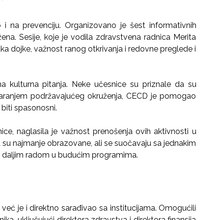
i na prevenciju. Organizovano je šest informativnih
žena. Sesije, koje je vodila zdravstvena radnica Merita
aka dojke, važnost ranog otkrivanja i redovne preglede i
na kulturna pitanja. Neke učesnice su priznale da su
tvaranjem podržavajućeg okruženja, CECD je pomogao
biti spasonosni.
ice, naglasila je važnost prenošenja ovih aktivnosti u
a su najmanje obrazovane, ali se suočavaju sa jednakim
za daljim radom u budućim programima.
eć je i direktno sarađivao sa institucijama. Omogućili
ka, uključujući direktora zdravstva i direktora finansija