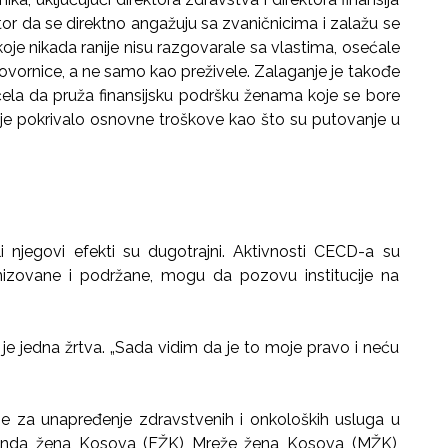
stor da se direktno angažuju sa zvaničnicima i zalažu se
 koje nikada ranije nisu razgovarale sa vlastima, osećale
ovornice, a ne samo kao preživele. Zalaganje je takođe
čela da pruža finansijsku podršku ženama koje se bore
 je pokrivalo osnovne troškove kao što su putovanje u
 njegovi efekti su dugotrajni. Aktivnosti CECD-a su
izovane i podržane, mogu da pozovu institucije na
a je jedna žrtva. „Sada vidim da je to moje pravo i neću
 se za unapređenje zdravstvenih i onkoloških usluga u
 Fonda žena Kosova (FŽK) Mreže žena Kosova (MŽK),