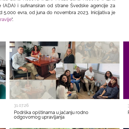
je (ADA) i sufinansiran od strane Švedske agencije za
d 5.000 evra, od juna do novembra 2023. Inicijativa je
ravlje
“.
31.07.26
Podrška opštinama u jačanju rodno
odgovornog upravljanja