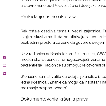
a istovremeno podiže svest žena i devojaka o važn
Prekidanje tišine oko raka
Rak ostaje osetljiva tema u većini zajednica. P
svojim iskustvima ili da ne otkrivaju sistem z
bezbednih prostora za žene da govore u svoje i
U 12 radionica održanih tokom šest meseci, CECD 
medicinska stručnost, omogućavajući ženama
pacijentkinje. Radionice su omogućile otvoreni dija
„Konačno sam shvatila da odbijanje analize ili leč
jedna učesnica. „Znanje da mogu da insistiram na
me manje bespomoćnom.“
Dokumentovanje kršenja prava