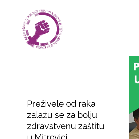
Preživele od raka
zalažu se za bolju
zdravstvenu zaštitu
u Mitrovici