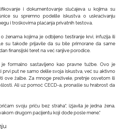
ntifikovanje i dokumentovanje slučajeva u kojima su
snice su spremno podelile iskustva o uskraćivanju
u i troškovima plaćanja privatnih testova.
o ženama kojima je odbijeno testiranje krvi, infuzija ili
le su takođe prijavile da su bile primorane da same
dan finansijski teret na već ranjive porodice.
je formalno sastavljeno kao pravne tužbe. Ovo je
 prvi put ne samo delile svoja iskustva, već su aktivno
eti ove žalbe. Za mnoge preživele, pretnje osvetom ili
ošlosti. Ali uz pomoć CECD-a, pronašle su hrabrost da
ičam svoju priču bez straha“, izjavila je jedna žena.
 svakom drugom pacijentu koji dođe posle mene.“
nju