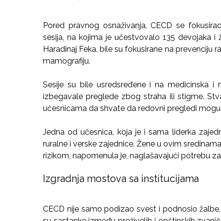
Pored pravnog osnaživanja, CECD se fokusirao 
sesija, na kojima je učestvovalo 135 devojaka i 
Haradinaj Feka, bile su fokusirane na prevenciju r
mamografiju.
Sesije su bile usredsređene i na medicinska i 
izbegavale preglede zbog straha ili stigme. S
učesnicama da shvate da redovni pregledi mogu 
Jedna od učesnica, koja je i sama liderka zajedn
ruralne i verske zajednice. Žene u ovim sredinam
rizikom, napomenula je, naglašavajući potrebu 
Izgradnja mostova sa institucijama
CECD nije samo podizao svest i podnosio žalbe, v
su sastanke između preživelih i opštinskih zvanični