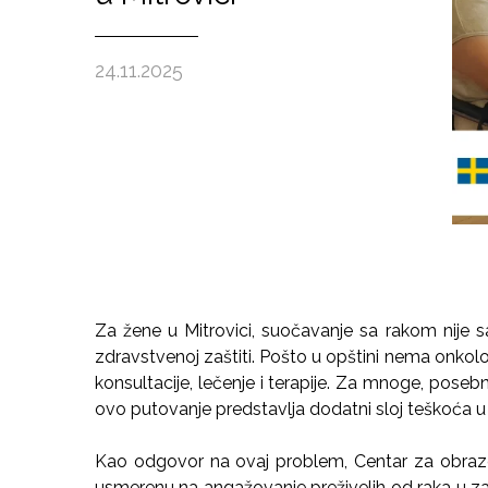
24.11.2025
Za žene u Mitrovici, suočavanje sa rakom nije sa
zdravstvenoj zaštiti. Pošto u opštini nema onkolog
konsultacije, lečenje i terapije. Za mnoge, pose
ovo putovanje predstavlja dodatni sloj teškoća u 
Kao odgovor na ovaj problem, Centar za obrazov
usmerenu na angažovanje preživelih od raka u z