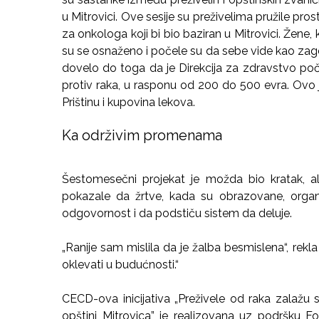
u Mitrovici. Ove sesije su preživelima pružile pro
za onkologa koji bi bio baziran u Mitrovici. Žene,
su se osnaženo i počele su da sebe vide kao zag
dovelo do toga da je Direkcija za zdravstvo po
protiv raka, u rasponu od 200 do 500 evra. Ovo
Prištinu i kupovina lekova.
Ka održivim promenama
Šestomesečni projekat je možda bio kratak, ali
pokazale da žrtve, kada su obrazovane, organ
odgovornost i da podstiču sistem da deluje.
„Ranije sam mislila da je žalba besmislena“, rekl
oklevati u budućnosti.“
CECD-ova inicijativa „Preživele od raka zalažu
opštini Mitrovica” je realizovana uz podršku