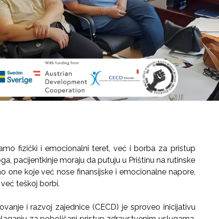
mo fizički i emocionalni teret, već i borba za pristup
a, pacijentkinje moraju da putuju u Prištinu na rutinske
bno one koje već nose finansijske i emocionalne napore,
već teškoj borbi.
anje i razvoj zajednice (CECD) je sproveo inicijativu
alaganju za poboljšani pristup zdravstvenim uslugama,