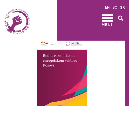
EN
SQ
SR
MENI