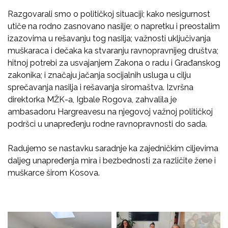
Razgovarali smo o političkoj situaciji; kako nesigurnost
utiče na rodno zasnovano nasilje; o napretku i preostalim
izazovima u rešavanju tog nasilja; važnosti uključivanja
muškaraca i dečaka ka stvaranju ravnopravnijeg društva;
hitnoj potrebi za usvajanjem Zakona o radu i Građanskog
zakonika; i značaju jačanja socijalnih usluga u cilju
sprečavanja nasilja i rešavanja siromaštva. Izvršna
direktorka MŽK-a, Igbale Rogova, zahvalila je
ambasadoru Hargreavesu na njegovoj važnoj političkoj
podršci u unapređenju rodne ravnopravnosti do sada.
Radujemo se nastavku saradnje ka zajedničkim ciljevima
daljeg unapređenja mira i bezbednosti za različite žene i
muškarce širom Kosova.