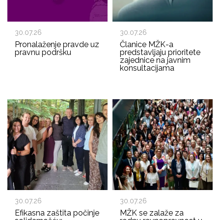
30.07.26
30.07.26
Pronalaženje pravde uz
Članice MŽK-a
pravnu podršku
predstavljaju prioritete
zajednice na javnim
konsultacijama
30.07.26
30.07.26
Efikasna zaštita počinje
MŽK se zalaže za