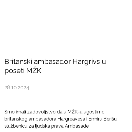
Britanski ambasador Hargrivs u
poseti MŽK
28.10.2024
Smo imali zadovoljstvo da u MŽK-u ugostimo
britanskog ambasadora Hargreavesa i Ermiru Berišu,
službenicu za ljudska prava Ambasade.