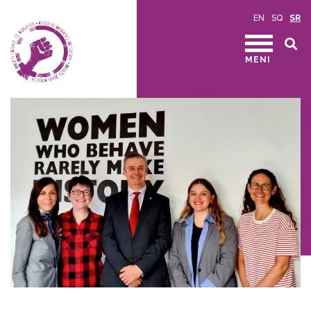
EN
SQ
SR
MENI