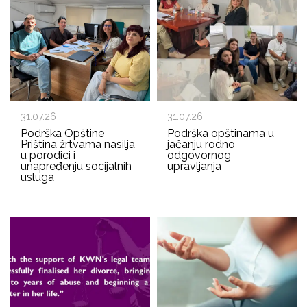
31.07.26
31.07.26
Podrška Opštine
Podrška opštinama u
Priština žrtvama nasilja
jačanju rodno
u porodici i
odgovornog
unapređenju socijalnih
upravljanja
usluga