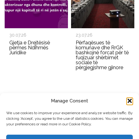
30.07.26
23.07.26
Gjetja e Drejtësisë
Përfaqësues të
përmes Ndihmës
komunave dhe RrGK
Juridike
bashkojnë forcat për të
fuqizuar shërbimet
sociale të
përgjegjshme gjinore
Manage Consent
REGJISTROHU PËR BULETININ E RRGK-SË
We use cookies to improve your experience and analyze website traffic. By
clicking ‘Accept’, you agree to the use of statistics cookies. You can manage
Dërgo
your preferences or read more in our Cookie Policy.