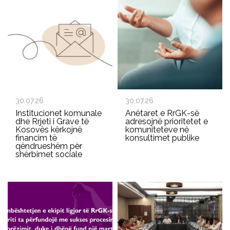
30.07.26
30.07.26
Institucionet komunale
Anëtaret e RrGK-së
dhe Rrjeti i Grave të
adresojnë prioritetet e
Kosovës kërkojnë
komuniteteve në
financim të
konsultimet publike
qëndrueshëm për
shërbimet sociale