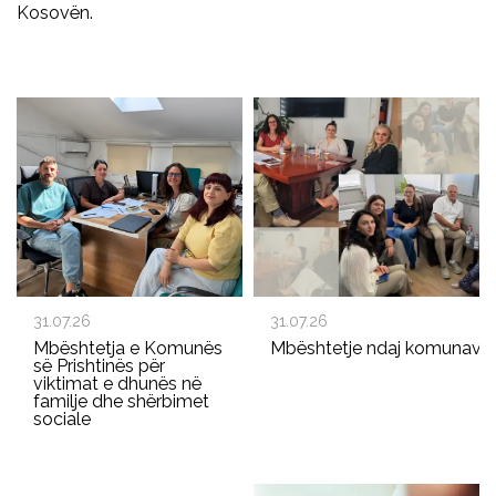
Kosovën.
31.07.26
31.07.26
Mbështetja e Komunës
Mbështetje ndaj komunave p
së Prishtinës për
viktimat e dhunës në
familje dhe shërbimet
sociale