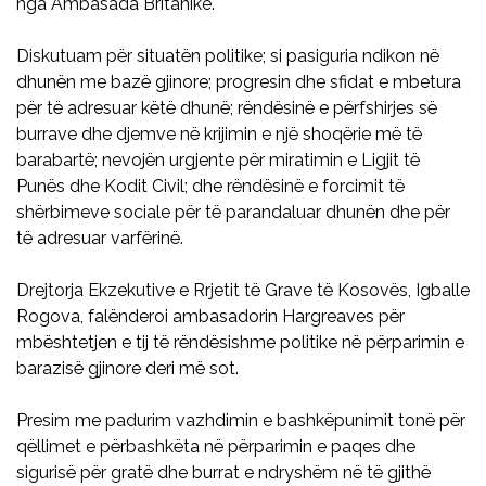
nga Ambasada Britanike.
Diskutuam për situatën politike; si pasiguria ndikon në
dhunën me bazë gjinore; progresin dhe sfidat e mbetura
për të adresuar këtë dhunë; rëndësinë e përfshirjes së
burrave dhe djemve në krijimin e një shoqërie më të
barabartë; nevojën urgjente për miratimin e Ligjit të
Punës dhe Kodit Civil; dhe rëndësinë e forcimit të
shërbimeve sociale për të parandaluar dhunën dhe për
të adresuar varfërinë.
Drejtorja Ekzekutive e Rrjetit të Grave të Kosovës, Igballe
Rogova, falënderoi ambasadorin Hargreaves për
mbështetjen e tij të rëndësishme politike në përparimin e
barazisë gjinore deri më sot.
Presim me padurim vazhdimin e bashkëpunimit tonë për
qëllimet e përbashkëta në përparimin e paqes dhe
sigurisë për gratë dhe burrat e ndryshëm në të gjithë