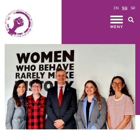
EN
SQ
SR
MENY