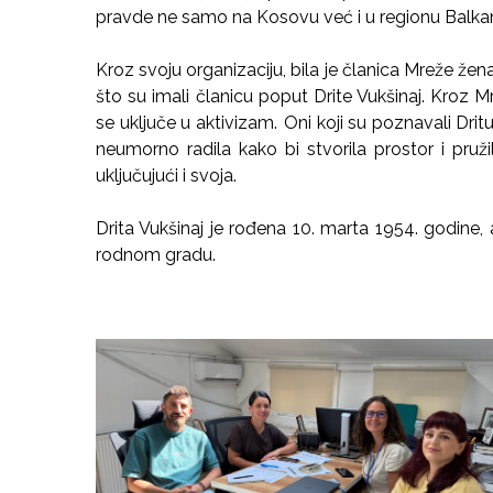
pravde ne samo na Kosovu već i u regionu Balka
Kroz svoju organizaciju, bila je članica Mreže že
što su imali članicu poput Drite Vukšinaj. Kro
se uključe u aktivizam. Oni koji su poznavali Drit
neumorno radila kako bi stvorila prostor i pruž
uključujući i svoja.
Drita Vukšinaj je rođena 10. marta 1954. godine,
rodnom gradu.