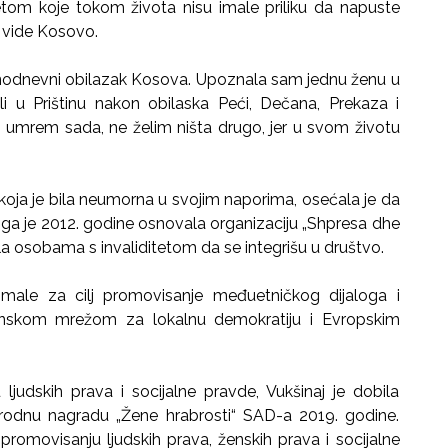
tetom koje tokom života nisu imale priliku da napuste
a vide Kosovo.
nodnevni obilazak Kosova. Upoznala sam jednu ženu u
 u Prištinu nakon obilaska Peći, Dečana, Prekaza i
ako umrem sada, ne želim ništa drugo, jer u svom životu
 koja je bila neumorna u svojim naporima, osećala je da
toga je 2012. godine osnovala organizaciju „Shpresa dhe
la osobama s invaliditetom da se integrišu u društvo.
 imale za cilj promovisanje međuetničkog dijaloga i
anskom mrežom za lokalnu demokratiju i Evropskim
ljudskih prava i socijalne pravde, Vukšinaj je dobila
rodnu nagradu „Žene hrabrosti“ SAD-a 2019. godine.
promovisanju ljudskih prava, ženskih prava i socijalne