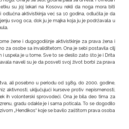
očetku su joj lekari na Kosovu rekli da noga mora biti
 odlučna aktivistkinja već sa 10 godina, odlučila je da
jenju svog oca, dok ju je majka koja ju je podržavala u
nula.
rne žene i dugogodišnje aktivistkinje za prava žena i
o za osobe sa invaliditetom. Ona je sebi postavila cilj
i uspela je u tome. Sve to se desilo zato što je i Drita
avala naveli su je da posveti svoj život borbi za prava
uštva, ali posebno u periodu od 1989. do 2000. godine,
iz aktivnosti, uključujući kurseve protiv nepismenosti,
ek ih volonterski sprovodeći. Ona je bila deo tima za
rizrenu, gradu odakle je i sama poticala. To se dogodilo
nazivom „Hendikos“ koje se bavilo zaštitom prava osoba