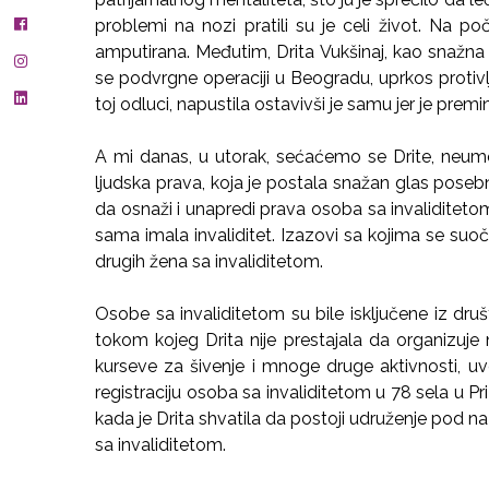
problemi na nozi pratili su je celi život. Na p
amputirana. Međutim, Drita Vukšinaj, kao snažna i
se podvrgne operaciji u Beogradu, uprkos protivl
toj odluci, napustila ostavivši je samu jer je premi
A mi danas, u utorak, sećaćemo se Drite, neumo
ljudska prava, koja je postala snažan glas posebn
da osnaži i unapredi prava osoba sa invaliditetom 
sama imala invaliditet. Izazovi sa kojima se suoč
drugih žena sa invaliditetom.
Osobe sa invaliditetom su bile isključene iz dr
tokom kojeg Drita nije prestajala da organizuje n
kurseve za šivenje i mnoge druge aktivnosti, uv
registraciju osoba sa invaliditetom u 78 sela u P
kada je Drita shvatila da postoji udruženje pod 
sa invaliditetom.