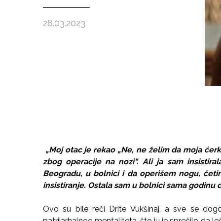
28.03.2023
„Moj otac je rekao „Ne, ne želim da moja ćerka
zbog operacije na nozi“. Ali ja sam insistir
Beogradu, u bolnici i da operišem nogu, četir
insistiranje. Ostala sam u bolnici sama godinu d
Ovo su bile reči Drite Vukšinaj, a sve se dog
patrijarhalnog mentaliteta, što ju je sprečilo da l