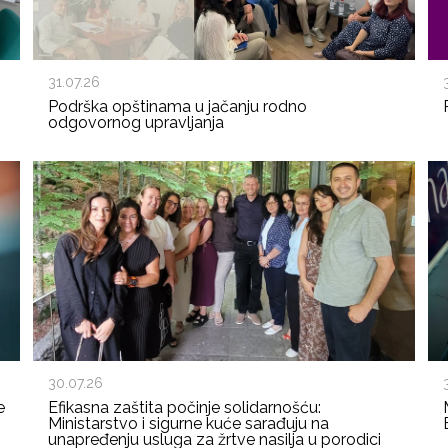
31.07.26
Podrška opštinama u jačanju rodno
odgovornog upravljanja
30.07.26
e
Efikasna zaštita počinje solidarnošću:
Ministarstvo i sigurne kuće sarađuju na
unapređenju usluga za žrtve nasilja u porodici