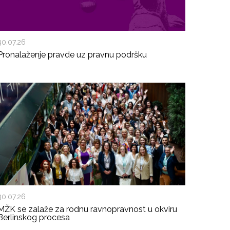
30.07.26
Pronalaženje pravde uz pravnu podršku
30.07.26
MŽK se zalaže za rodnu ravnopravnost u okviru
Berlinskog procesa