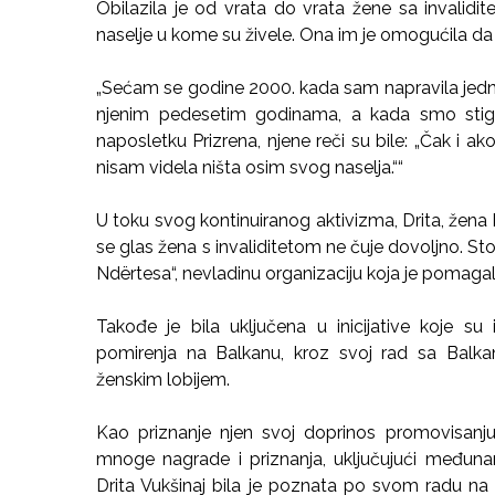
Obilazila je od vrata do vrata žene sa invalidi
naselje u kome su živele. Ona im je omogućila d
„Sećam se godine 2000. kada sam napravila jed
njenim pedesetim godinama, a kada smo stigli
naposletku Prizrena, njene reči su bile: „Čak i 
nisam videla ništa osim svog naselja.““
U toku svog kontinuiranog aktivizma, Drita, žena
se glas žena s invaliditetom ne čuje dovoljno. S
Ndërtesa“, nevladinu organizaciju koja je pomaga
Takođe je bila uključena u inicijative koje su
pomirenja na Balkanu, kroz svoj rad sa Balk
ženskim lobijem.
Kao priznanje njen svoj doprinos promovisanju 
mnoge nagrade i priznanja, uključujući međuna
Drita Vukšinaj bila je poznata po svom radu na 