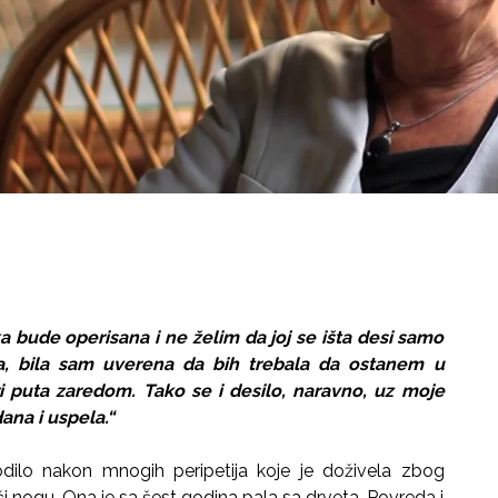
 bude operisana i ne želim da joj se išta desi samo
ala, bila sam uverena da bih trebala da ostanem u
i puta zaredom. Tako se i desilo, naravno, uz moje
ana i uspela.“
odilo nakon mnogih peripetija koje je doživela zbog
eči nogu. Ona je sa šest godina pala sa drveta. Povreda i