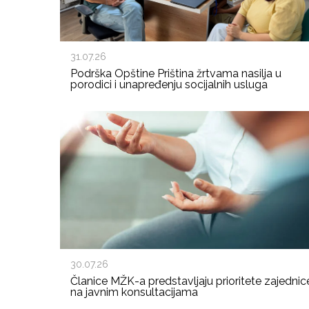
31.07.26
Podrška Opštine Priština žrtvama nasilja u
porodici i unapređenju socijalnih usluga
30.07.26
Članice MŽK-a predstavljaju prioritete zajednic
na javnim konsultacijama