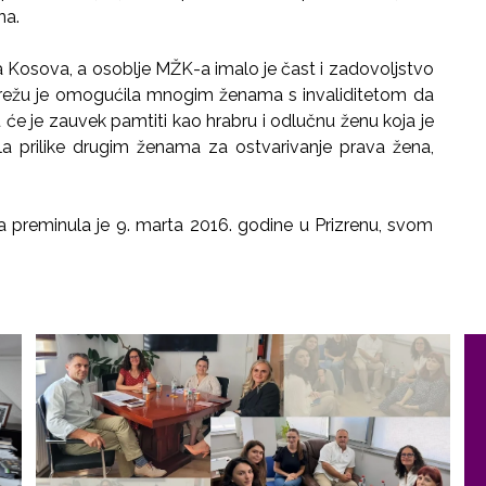
na.
na Kosova, a osoblje MŽK-a imalo je čast i zadovoljstvo
z Mrežu je omogućila mnogim ženama s invaliditetom da
u će je zauvek pamtiti kao hrabru i odlučnu ženu koja je
ila prilike drugim ženama za ostvarivanje prava žena,
 a preminula je 9. marta 2016. godine u Prizrenu, svom