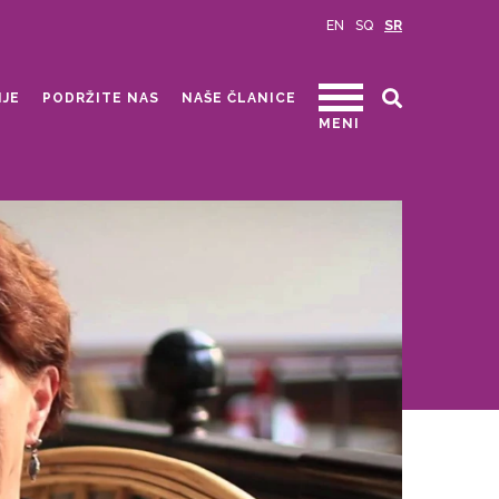
EN
SQ
SR
IJE
PODRŽITE NAS
NAŠE ČLANICE
MENI