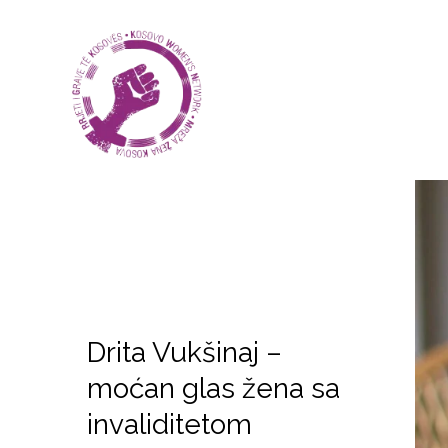
Drita Vukšinaj –
moćan glas žena sa
invaliditetom