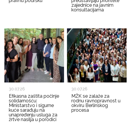
pravnu podršku
predstavljaju prioritete
zajednice na javnim
konsultacijama
30.07.26
30.07.26
Efikasna zaštita počinje
MŽK se zalaže za
solidarnošću:
rodnu ravnopravnost u
Ministarstvo i sigurne
okviru Berlinskog
kuće sarađuju na
procesa
unapređenju usluga za
žrtve nasilja u porodici