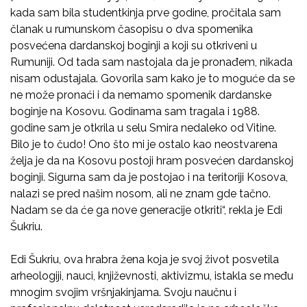
kada sam bila studentkinja prve godine, pročitala sam
članak u rumunskom časopisu o dva spomenika
posvećena dardanskoj boginji a koji su otkriveni u
Rumuniji. Od tada sam nastojala da je pronađem, nikada
nisam odustajala. Govorila sam kako je to moguće da se
ne može pronaći i da nemamo spomenik dardanske
boginje na Kosovu. Godinama sam tragala i 1988.
godine sam je otkrila u selu Smira nedaleko od Vitine.
Bilo je to čudo! Ono što mi je ostalo kao neostvarena
želja je da na Kosovu postoji hram posvećen dardanskoj
boginji. Sigurna sam da je postojao i na teritoriji Kosova,
nalazi se pred našim nosom, ali ne znam gde tačno.
Nadam se da će ga nove generacije otkriti“, rekla je Edi
Šukriu.
Edi Šukriu, ova hrabra žena koja je svoj život posvetila
arheologiji, nauci, književnosti, aktivizmu, istakla se među
mnogim svojim vršnjakinjama. Svoju naučnu i