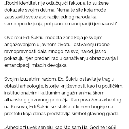
„Rodni identitet nije odlučujući faktor, a to su žene
dokazale svojim delima. Nema te sile koja može
zaustaviti svete aspiracije jednog naroda ka
samoopredeljenju, potpunoj emancipaciji i jednakosti.“
Ove reči Edi Šukriu, modela žene koja je svojim
angažovanjem u javnom životu i ostvarenju rodne
ravnopravnosti dala mnogo za svoj narod, jasno
pokazuju njen predani rad u osnaživanju obrazovanja i
emancipaciji mladih devojaka
Svojim izuzetnim radom, Edi Šukriu ostavila je trag u
oblasti arheologije, istorije, književnosti, kao i u političkim,
institucionalnim i kulturnim angažmanima širom
albanskog govornog područja. Kao prva žena arheolog
na Kosovu, Edi Šukriu se istakla otkrićem boginje na
prestolu koja danas predstavlja simbol glavnog grada.
„Arheolozi uvek sanjaju, kao što sam i ja. Godine 1968,