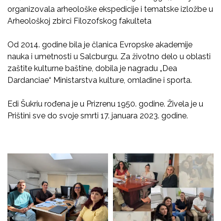
organizovala arheološke ekspedicije i tematske izložbe u
Arheološkoj zbirci Filozofskog fakulteta
Od 2014. godine bila je članica Evropske akademije
nauka i umetnosti u Salcburgu. Za životno delo u oblasti
zaštite kulturne baštine, dobila je nagradu „Dea
Dardanciae“ Ministarstva kulture, omladine i sporta.
Edi Šukriu rođena je u Prizrenu 1950. godine. Živela je u
Prištini sve do svoje smrti 17. januara 2023. godine.