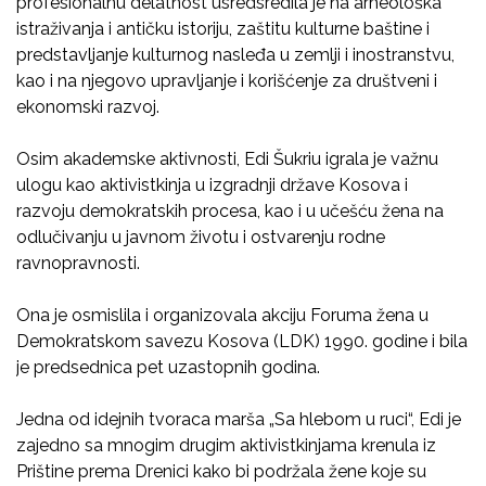
profesionalnu delatnost usredsredila je na arheološka
istraživanja i antičku istoriju, zaštitu kulturne baštine i
predstavljanje kulturnog nasleđa u zemlji i inostranstvu,
kao i na njegovo upravljanje i korišćenje za društveni i
ekonomski razvoj.
Osim akademske aktivnosti, Edi Šukriu igrala je važnu
ulogu kao aktivistkinja u izgradnji države Kosova i
razvoju demokratskih procesa, kao i u učešću žena na
odlučivanju u javnom životu i ostvarenju rodne
ravnopravnosti.
Ona je osmislila i organizovala akciju Foruma žena u
Demokratskom savezu Kosova (LDK) 1990. godine i bila
je predsednica pet uzastopnih godina.
Jedna od idejnih tvoraca marša „Sa hlebom u ruci“, Edi je
zajedno sa mnogim drugim aktivistkinjama krenula iz
Prištine prema Drenici kako bi podržala žene koje su