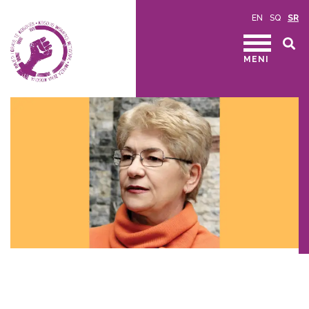
EN
SQ
SR
MENI