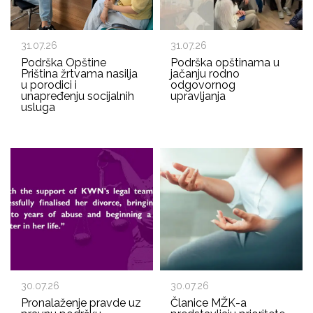
31.07.26
31.07.26
Podrška Opštine
Podrška opštinama u
Priština žrtvama nasilja
jačanju rodno
u porodici i
odgovornog
unapređenju socijalnih
upravljanja
usluga
30.07.26
30.07.26
Pronalaženje pravde uz
Članice MŽK-a