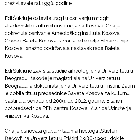
preživljavale rat 1998. godine.
Edi Šukriu je ostavila trag i u osnivanju mnogih
akademskih i kulturnih institucija na Kosovu. Ona je
pokrenula osnivanje Arheološkog instituta Kosova,
Opere i Baleta Kosova, stvorila je temelje Filharmonije
Kosova i snažno podržavala nastavak rada Baleta
Kosova.
Edi Šukriu je završila studije arheologije na Univerzitetu u
Beogradu i takođe je magistrirala na Univerzitetu u
Beogradu, a doktorirala je na Univerzitetu u Prištini. Zatim
je dobila titulu predsednice Saveta Kosova za kulturnu
baštinu u periodu od 2009. do 2012. godine. Bila je i
potpredsednica PEN centra Kosova i članica Udruženja
književnika Kosova.
Ona je osnovala grupu mladih arheologa „Štjefen
Đečovi“ na Univerzitetu u Prištini (1986-1990), dok je