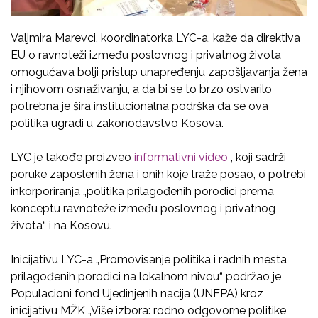
Valjmira Marevci, koordinatorka LYC-a, kaže da direktiva
EU o ravnoteži između poslovnog i privatnog života
omogućava bolji pristup unapređenju zapošljavanja žena
i njihovom osnaživanju, a da bi se to brzo ostvarilo
potrebna je šira institucionalna podrška da se ova
politika ugradi u zakonodavstvo Kosova.
LYC je takođe proizveo
informativni video
, koji sadrži
poruke zaposlenih žena i onih koje traže posao, o potrebi
inkorporiranja „politika prilagođenih porodici prema
konceptu ravnoteže između poslovnog i privatnog
života“ i na Kosovu.
Inicijativu LYC-a „Promovisanje politika i radnih mesta
prilagođenih porodici na lokalnom nivou“ podržao je
Populacioni fond Ujedinjenih nacija (UNFPA) kroz
inicijativu MŽK „Više izbora: rodno odgovorne politike