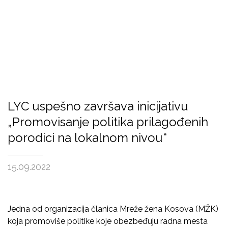
LYC uspešno završava inicijativu
„Promovisanje politika prilagođenih
porodici na lokalnom nivou“
15.09.2022
Jedna od organizacija članica Mreže žena Kosova (MŽK)
koja promoviše politike koje obezbeđuju radna mesta