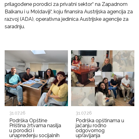
prilagođene porodici za privatni sektor“ na Zapadnom
Balkanu i u Moldaviji“, koju finansira Austrijska agencija za
razvoj (ADA), operativna jedinica Austrijske agencije za
saradnju.
31.07.26
31.07.26
Podrška Opštine
Podrška opštinama u
Priština žrtvama nasilja
jačanju rodno
u porodici i
odgovornog
unapređenju socijalnih
upravljanja