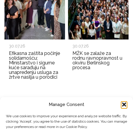
30.07.26
30.07.26
Efikasna zaštita počinje
MŽK se zalaže za
solidarnošću:
rodnu ravnopravnost u
Ministarstvo i sigurne
okviru Berlinskog
kuće sarađuju na
procesa
unapređenju usluga za
žrtve nasilja u porodici
Manage Consent
EMAIL ADDRESS
We use cookies to improve your experience and analyze website traffic. By
clicking ‘Accept’, you agree to the use of statistics cookies. You can manage
Submit
your preferences or read more in our Cookie Policy.