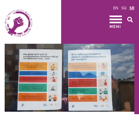
EN
SQ
SR
MENI