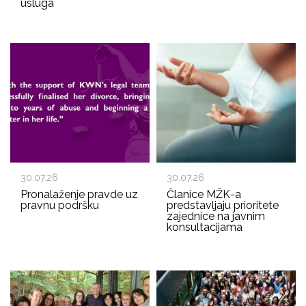
usluga
30.07.26
30.07.26
Pronalaženje pravde uz
Članice MŽK-a
pravnu podršku
predstavljaju prioritete
zajednice na javnim
konsultacijama