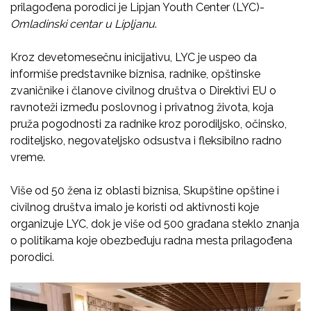
prilagođena porodici je Lipjan Youth Center (LYC)-
Omladinski centar
u
Lipljanu
.
Kroz devetomesečnu inicijativu, LYC je uspeo da
informiše predstavnike biznisa, radnike, opštinske
zvaničnike i članove civilnog društva o Direktivi EU o
ravnoteži između poslovnog i privatnog života, koja
pruža pogodnosti za radnike kroz porodiljsko, očinsko,
roditeljsko, negovateljsko odsustva i fleksibilno radno
vreme.
Više od 50 žena iz oblasti biznisa, Skupštine opštine i
civilnog društva imalo je koristi od aktivnosti koje
organizuje LYC, dok je više od 500 građana steklo znanja
o politikama koje obezbeđuju radna mesta prilagođena
porodici.