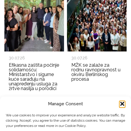
30.07.26
30.07.26
Efikasna zaštita počinje
MŽK se zalaže za
solidarnošću:
rodnu ravnopravnost u
Ministarstvo i sigurne
okviru Berlinskog
kuće sarađuju na
procesa
unapređenju usluga za
žrtve nasilja u porodici
Manage Consent
EMAIL ADDRESS
We use cookies to improve your experience and analyze website traffic. By
clicking ‘Accept’, you agree to the use of statistics cookies. You can manage
Submit
your preferences or read more in our Cookie Policy.