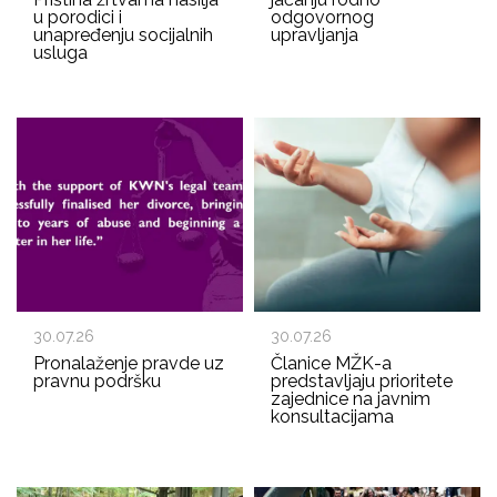
u porodici i
odgovornog
unapređenju socijalnih
upravljanja
usluga
30.07.26
30.07.26
Pronalaženje pravde uz
Članice MŽK-a
pravnu podršku
predstavljaju prioritete
zajednice na javnim
konsultacijama