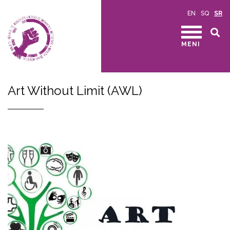
EN
SQ
SR
MENI
Art Without Limit (AWL)