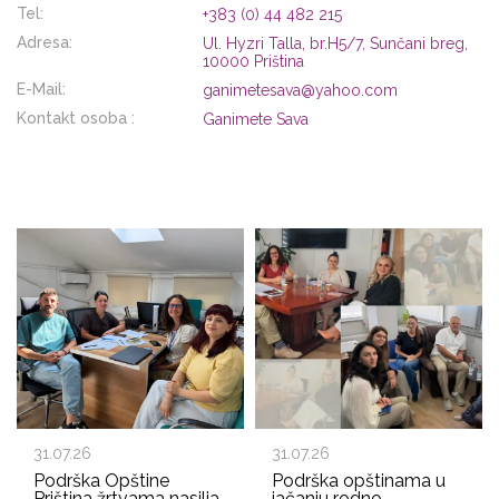
Tel:
+383 (0) 44 482 215
Adresa:
Ul. Hyzri Talla, br.H5/7, Sunčani breg,
10000 Priština
E-Mail:
ganimetesava@yahoo.com
Kontakt osoba :
Ganimete Sava
31.07.26
31.07.26
Podrška Opštine
Podrška opštinama u
Priština žrtvama nasilja
jačanju rodno