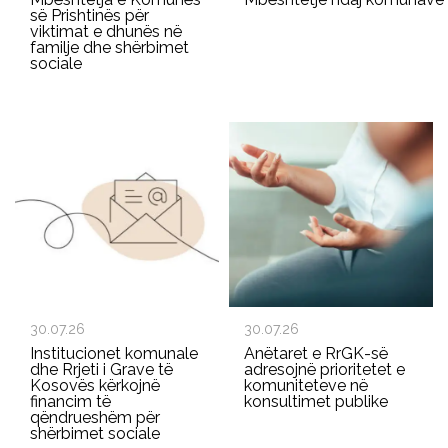
së Prishtinës për
viktimat e dhunës në
familje dhe shërbimet
sociale
30.07.26
30.07.26
Institucionet komunale
Anëtaret e RrGK-së
dhe Rrjeti i Grave të
adresojnë prioritetet e
Kosovës kërkojnë
komuniteteve në
financim të
konsultimet publike
qëndrueshëm për
shërbimet sociale