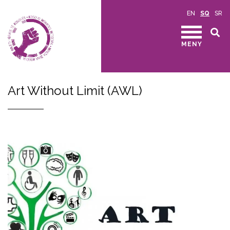
EN
SQ
SR
MENY
Art Without Limit (AWL)