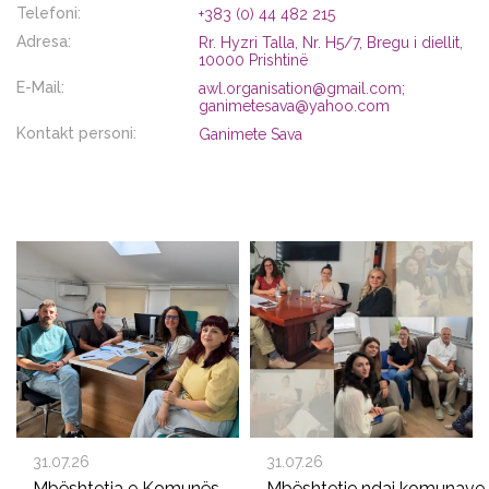
Telefoni:
+383 (0) 44 482 215
Adresa:
Rr. Hyzri Talla, Nr. H5/7, Bregu i diellit,
10000 Prishtinë
E-Mail:
awl.organisation@gmail.com;
ganimetesava@yahoo.com
Kontakt personi:
Ganimete Sava
31.07.26
31.07.26
Mbështetja e Komunës
Mbështetje ndaj komunave p