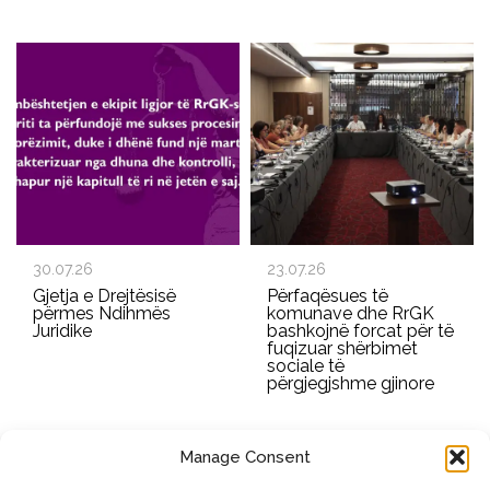
30.07.26
23.07.26
Gjetja e Drejtësisë
Përfaqësues të
përmes Ndihmës
komunave dhe RrGK
Juridike
bashkojnë forcat për të
fuqizuar shërbimet
sociale të
përgjegjshme gjinore
Manage Consent
REGJISTROHU PËR BULETININ E RRGK-SË