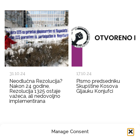
31.10.24
17.10.24
Neodlučna Rezolucija?
Pismo predsedniku
Nakon 24 godine,
Skupštine Kosova
Rezolucija 1325 ostaje
Gljauku Konjufci
važeća, ali nedovoljno
implementirana
Manage Consent