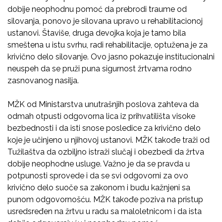
dobije neophodnu pomoć da prebrodi traume od
silovanja, ponovo je silovana upravo u rehabilitacionoj
ustanovi. Štaviše, druga devojka koja je tamo bila
smeštena u istu svrhu, radi rehabilitacije, optužena je za
krivično delo silovanje. Ovo jasno pokazuje institucionalni
neuspeh da se pruži puna sigurnost žrtvama rodno
zasnovanog nasilja.
MŽK od Ministarstva unutrašnjih poslova zahteva da
odmah otpusti odgovorna lica iz prihvatilišta visoke
bezbednosti i da isti snose posledice za krivično delo
koje je učinjeno u njihovoj ustanovi. MŽK takođe traži od
Tužilaštva da ozbiljno istraži slučaj i obezbedi da žrtva
dobije neophodne usluge. Važno je da se pravda u
potpunosti sprovede i da se svi odgovorni za ovo
krivično delo suoče sa zakonom i budu kažnjeni sa
punom odgovornošću. MŽK takođe poziva na pristup
usredsređen na žrtvu u radu sa maloletnicom i da ista