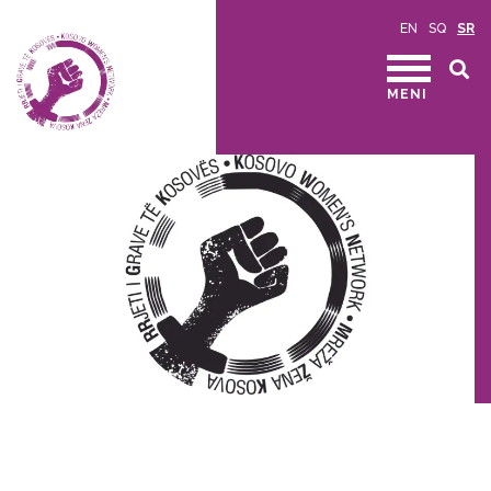
EN
SQ
SR
MENI