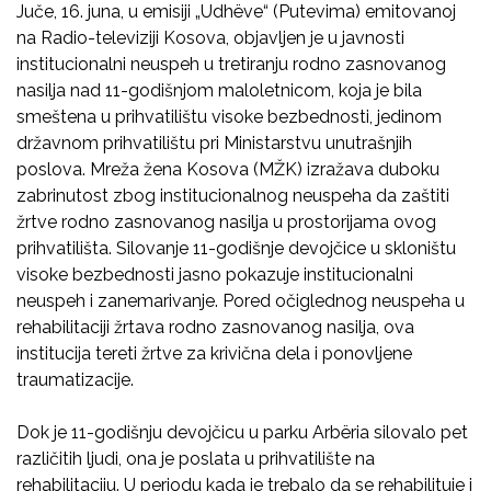
Juče, 16. juna, u emisiji „Udhëve“ (Putevima) emitovanoj
na Radio-televiziji Kosova, objavljen je u javnosti
institucionalni neuspeh u tretiranju rodno zasnovanog
nasilja nad 11-godišnjom maloletnicom, koja je bila
smeštena u prihvatilištu visoke bezbednosti, jedinom
državnom prihvatilištu pri Ministarstvu unutrašnjih
poslova. Mreža žena Kosova (MŽK) izražava duboku
zabrinutost zbog institucionalnog neuspeha da zaštiti
žrtve rodno zasnovanog nasilja u prostorijama ovog
prihvatilišta. Silovanje 11-godišnje devojčice u skloništu
visoke bezbednosti jasno pokazuje institucionalni
neuspeh i zanemarivanje. Pored očiglednog neuspeha u
rehabilitaciji žrtava rodno zasnovanog nasilja, ova
institucija tereti žrtve za krivična dela i ponovljene
traumatizacije.
Dok je 11-godišnju devojčicu u parku Arbëria silovalo pet
različitih ljudi, ona je poslata u prihvatilište na
rehabilitaciju. U periodu kada je trebalo da se rehabilituje i