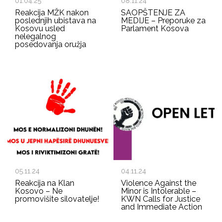
01.04.25
08.11.24
Reakcija MŽK nakon
SAOPŠTENJE ZA
poslednjih ubistava na
MEDIJE – Preporuke za
Kosovu usled
Parlament Kosova
nelegalnog
posedovanja oružja
05.11.24
04.11.24
Reakcija na Klan
Violence Against the
Kosovo – Ne
Minor is Intolerable –
promovišite silovatelje!
KWN Calls for Justice
and Immediate Action