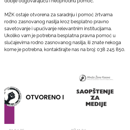
dobije odgovarajuću i neophodnu pomoć.
MŽK ostaje otvorena za saradnju i pomoć žrtvama
rodno zasnovanog nasilja kroz besplatno pravno
savetovanje i upućivanje relevantnim institucijama.
Ukoliko vam je potrebna besplatna pravna pomoć u
slučajevima rodno zasnovanog nasilja, ili znate nekoga
kome je potrebna, kontaktirajte nas na broj: 038 245 850.