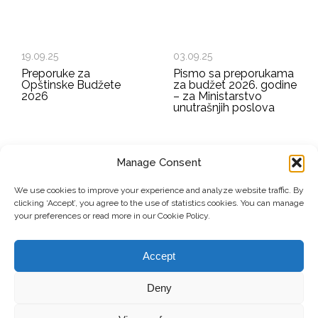
19.09.25
03.09.25
Preporuke za
Pismo sa preporukama
Opštinske Budžete
za budžet 2026. godine
2026
– za Ministarstvo
unutrašnjih poslova
Manage Consent
EMAIL ADDRESS
We use cookies to improve your experience and analyze website traffic. By
clicking ‘Accept’, you agree to the use of statistics cookies. You can manage
Submit
your preferences or read more in our Cookie Policy.
Accept
© Copyright, 2026 . Mreža Žena Kosova. Sva prava zadržana.
Deny