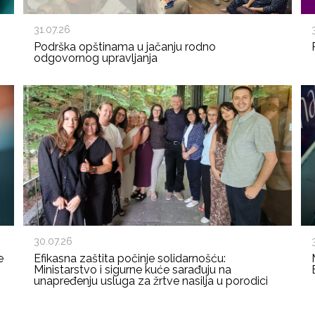
31.07.26
Podrška opštinama u jačanju rodno
odgovornog upravljanja
30.07.26
e
Efikasna zaštita počinje solidarnošću:
Ministarstvo i sigurne kuće sarađuju na
unapređenju usluga za žrtve nasilja u porodici