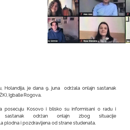
 Holandija, je dana 9. juna održala onlajn sastanak
ŽK), Igballe Rogova.
a posećuju Kosovo i blisko su informisani o radu i
sastanak održan onlajn zbog situacije
la plodna i pozdravljena od strane studenata.