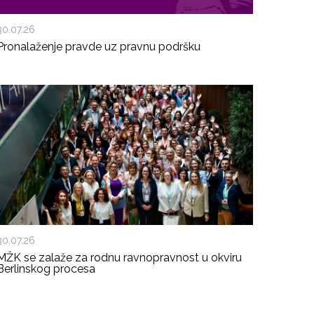
30.07.26
Pronalaženje pravde uz pravnu podršku
30.07.26
MŽK se zalaže za rodnu ravnopravnost u okviru
Berlinskog procesa