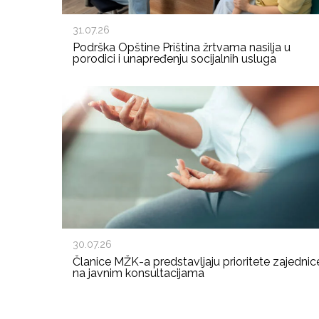
31.07.26
Podrška Opštine Priština žrtvama nasilja u
porodici i unapređenju socijalnih usluga
30.07.26
Članice MŽK-a predstavljaju prioritete zajednic
na javnim konsultacijama