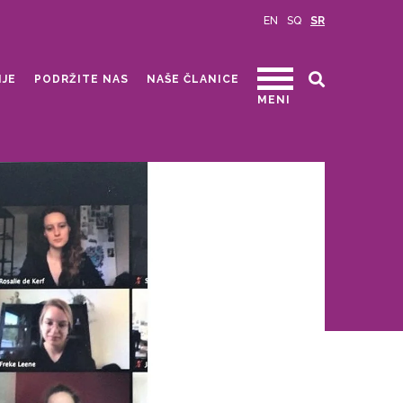
EN
SQ
SR
IJE
PODRŽITE NAS
NAŠE ČLANICE
MENI