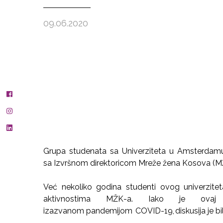
09.06.2020
Grupa studenata sa Univerziteta u Amsterdamu,
sa Izvršnom direktoricom Mreže žena Kosova (M
Već nekoliko godina studenti ovog univerzitet
aktivnostima MŽK-a. Iako je ovaj 
izazvanom pandemijom COVID-19, diskusija je bi