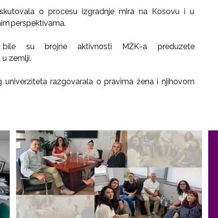
skutovala o procesu izgradnje mira na Kosovu i u
urnim perspektivama.
e bile su brojne aktivnosti MŽK-a preduzete
a u zemlji.
 univerziteta razgovarala o pravima žena i njihovom