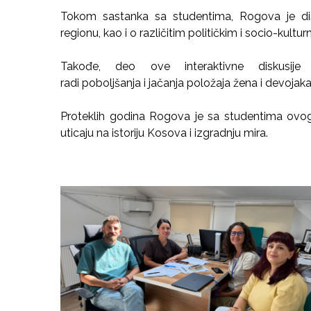
Tokom sastanka sa studentima, Rogova je di
regionu, kao i o različitim političkim i socio-kult
Takođe, deo ove interaktivne diskusij
radi poboljšanja i jačanja položaja žena i devojak
Proteklih godina Rogova je sa studentima ovog
uticaju na istoriju Kosova i izgradnju mira.