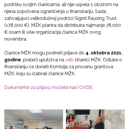
podršku svojim članicama, ali nije uspela s obzirom na
njena sopstvena ograničenja u finansiranju. Sada,
zahvaljujući velikodušnoj podršci Sigrid Rausing Trust
(>78,000 €), MŽK planira da distribuira najmanje 78,000
€ osam ili više organizacija članica MŽK ovog
novembra.
Članice MŽK mogu podneti prijave do
4. oktobra 2021.
godine
, prateći uputstva na
veb
stranici MŽK. Odluke o
finansiranju će doneti Komisija za procenu grantova
MŽK, koju su izabrali članice MŽK.
Dokumente za prijavu možete naći OVDE.