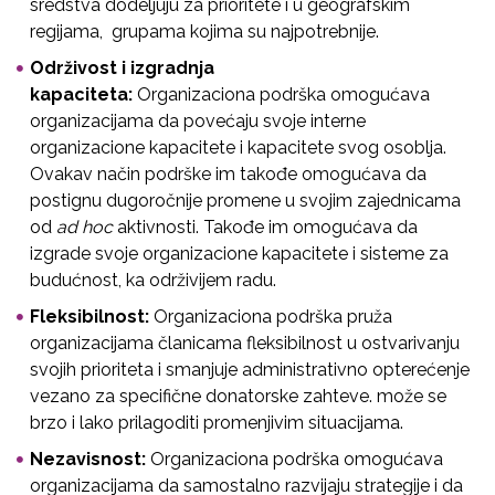
sredstva dodeljuju za prioritete i u geografskim
regijama, grupama kojima su najpotrebnije.
Održivost i izgradnja
kapaciteta:
Organizaciona podrška omogućava
organizacijama da povećaju svoje interne
organizacione kapacitete i kapacitete svog osoblja.
Ovakav način podrške im takođe omogućava da
postignu dugoročnije promene u svojim zajednicama
od
ad hoc
aktivnosti. Takođe im omogućava da
izgrade svoje organizacione kapacitete i sisteme za
budućnost, ka održivijem radu.
Fleksibilnost:
Organizaciona podrška pruža
organizacijama članicama fleksibilnost u ostvarivanju
svojih prioriteta i smanjuje administrativno opterećenje
vezano za specifične donatorske zahteve. može se
brzo i lako prilagoditi promenjivim situacijama.
Nezavisnost:
Organizaciona podrška omogućava
organizacijama da samostalno razvijaju strategije i da