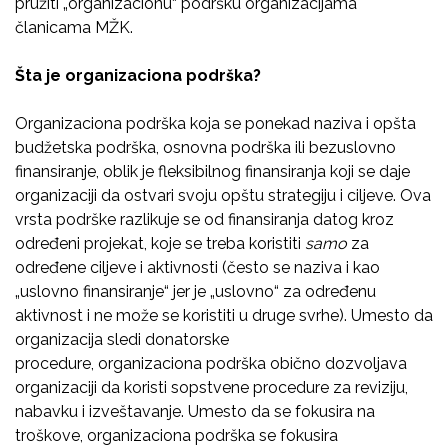
pružiti „organizacionu“ podršku organizacijama
članicama MŽK.
Šta je organizaciona podrška?
Organizaciona podrška koja se ponekad naziva i opšta
budžetska podrška, osnovna podrška ili bezuslovno
finansiranje, oblik je fleksibilnog finansiranja koji se daje
organizaciji da ostvari svoju opštu strategiju i ciljeve. Ova
vrsta podrške razlikuje se od finansiranja datog kroz
određeni projekat, koje se treba koristiti
samo
za
određene ciljeve i aktivnosti (često se naziva i kao
„uslovno finansiranje“ jer je „uslovno“ za određenu
aktivnost i ne može se koristiti u druge svrhe). Umesto da
organizacija sledi donatorske
procedure, organizaciona podrška obično dozvoljava
organizaciji da koristi sopstvene procedure za reviziju,
nabavku i izveštavanje. Umesto da se fokusira na
troškove, organizaciona podrška se fokusira