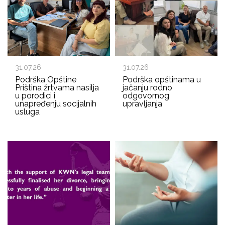
31.07.26
31.07.26
Podrška Opštine
Podrška opštinama u
Priština žrtvama nasilja
jačanju rodno
u porodici i
odgovornog
unapređenju socijalnih
upravljanja
usluga