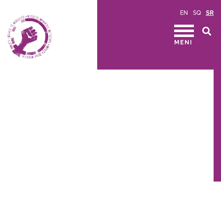
EN
SQ
SR
MENI