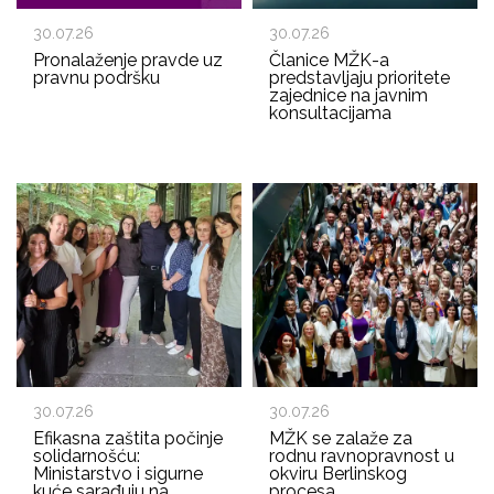
30.07.26
30.07.26
Pronalaženje pravde uz
Članice MŽK-a
pravnu podršku
predstavljaju prioritete
zajednice na javnim
konsultacijama
30.07.26
30.07.26
Efikasna zaštita počinje
MŽK se zalaže za
solidarnošću:
rodnu ravnopravnost u
Ministarstvo i sigurne
okviru Berlinskog
kuće sarađuju na
procesa