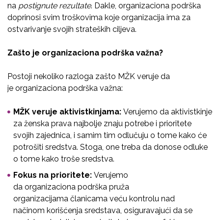
na
postignute rezultate
. Dakle, organizaciona podrška
doprinosi svim troškovima koje organizacija ima za
ostvarivanje svojih strateških ciljeva.
Zašto je organizaciona podrška važna?
Postoji nekoliko razloga zašto MŽK veruje da
je organizaciona podrška važna:
MŽK veruje aktivistkinjama:
Verujemo da aktivistkinje
za ženska prava najbolje znaju potrebe i prioritete
svojih zajednica, i samim tim odlučuju o tome kako će
potrošiti sredstva. Stoga, one treba da donose odluke
o tome kako troše sredstva.
Fokus na prioritete:
Verujemo
da organizaciona podrška pruža
organizacijama članicama veću kontrolu nad
načinom korišćenja sredstava, osiguravajući da se