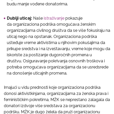
budu manje vođene donatorima.
Dublji uticaj:
Naše
istraživanje
pokazuje
da organizaciona podrška omogućava ženskim
organizacijama civilnog društva da se više fokusiraju na
uticaj nego na opstanak. Organizaciona podrška
ušteđuje vreme aktivistima u njihovim pokušajima da
prikupe sredstva i na izveštavanju, vreme koje mogu da
iskoriste za postizanje dugoročnih promena u
društvu. Osiguravanje pokrivanja osnovnih troškova i
potreba omogućava organizacijama da se usredsrede
na donošenje uticajnih promena.
Imajući u vidu prednosti koje organizaciona podrška
donosi aktivistkinjama, organizacijama za ženska prava i
feminističkim pokretima, MŽK se neprestano zalagala da
donatori izdvoje više sredstava za organizacionu
podršku. MŽK je dugo želela da pruži organizacionu