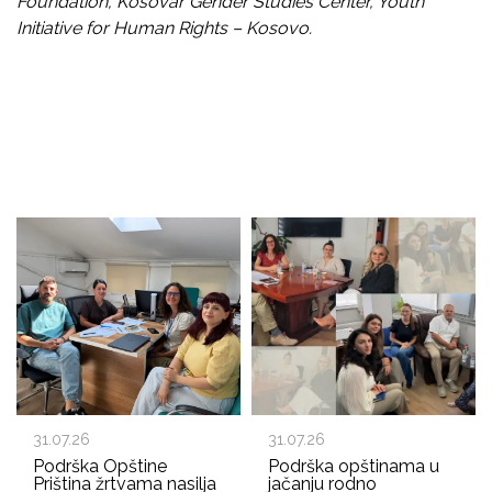
Foundation, Kosovar Gender Studies Center, Youth
Initiative for Human Rights – Kosovo.
31.07.26
31.07.26
Podrška Opštine
Podrška opštinama u
Priština žrtvama nasilja
jačanju rodno