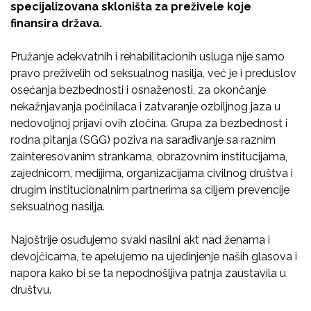
specijalizovana skloništa za preživele koje
finansira država.
Pružanje adekvatnih i rehabilitacionih usluga nije samo
pravo preživelih od seksualnog nasilja, već je i preduslov
osećanja bezbednosti i osnaženosti, za okončanje
nekažnjavanja počinilaca i zatvaranje ozbiljnog jaza u
nedovoljnoj prijavi ovih zločina. Grupa za bezbednost i
rodna pitanja (SGG) poziva na sarađivanje sa raznim
zainteresovanim strankama, obrazovnim institucijama,
zajednicom, medijima, organizacijama civilnog društva i
drugim institucionalnim partnerima sa ciljem prevencije
seksualnog nasilja.
Najoštrije osuđujemo svaki nasilni akt nad ženama i
devojčicama, te apelujemo na ujedinjenje naših glasova i
napora kako bi se ta nepodnošljiva patnja zaustavila u
društvu.