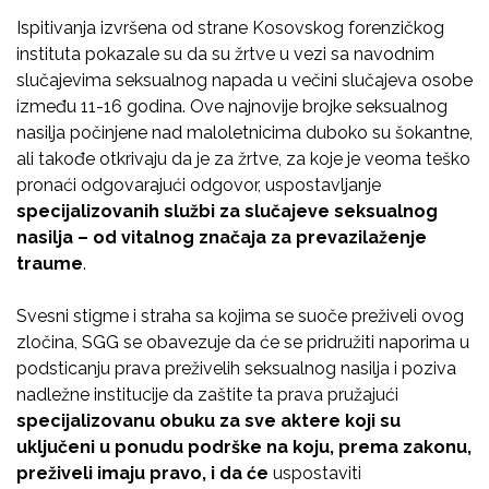
Ispitivanja izvršena od strane Kosovskog forenzičkog
instituta pokazale su da su žrtve u vezi sa navodnim
slučajevima seksualnog napada u večini slučajeva osobe
između 11-16 godina. Ove najnovije brojke seksualnog
nasilja počinjene nad maloletnicima duboko su šokantne,
ali takođe otkrivaju da je za žrtve, za koje je veoma teško
pronaći odgovarajući odgovor, uspostavljanje
specijalizovanih službi za slučajeve seksualnog
nasilja – od vitalnog značaja za prevazilaženje
traume
.
Svesni stigme i straha sa kojima se suoče preživeli ovog
zločina, SGG se obavezuje da će se pridružiti naporima u
podsticanju prava preživelih seksualnog nasilja i poziva
nadležne institucije da zaštite ta prava pružajući
specijalizovanu obuku za sve aktere koji su
uključeni u ponudu podrške na koju, prema zakonu,
preživeli imaju pravo, i da će
uspostaviti