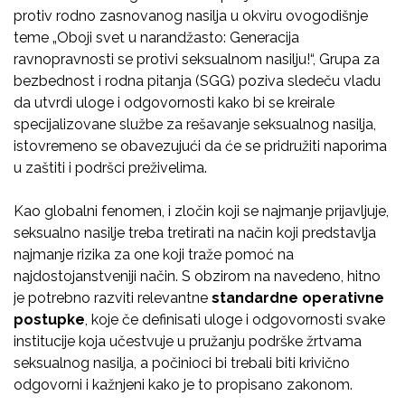
protiv rodno zasnovanog nasilja u okviru ovogodišnje
teme „Oboji svet u narandžasto: Generacija
ravnopravnosti se protivi seksualnom nasilju!“, Grupa za
bezbednost i rodna pitanja (SGG) poziva sledeču vladu
da utvrdi uloge i odgovornosti kako bi se kreirale
specijalizovane službe za rešavanje seksualnog nasilja,
istovremeno se obavezujući da će se pridružiti naporima
u zaštiti i podršci preživelima.
Kao globalni fenomen, i zločin koji se najmanje prijavljuje,
seksualno nasilje treba tretirati na način koji predstavlja
najmanje rizika za one koji traže pomoć na
najdostojanstveniji način. S obzirom na navedeno, hitno
je potrebno razviti relevantne
standardne operativne
postupke
, koje če definisati uloge i odgovornosti svake
institucije koja učestvuje u pružanju podrške žrtvama
seksualnog nasilja, a počinioci bi trebali biti krivično
odgovorni i kažnjeni kako je to propisano zakonom.