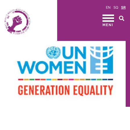
EN
SQ
SR
MENI