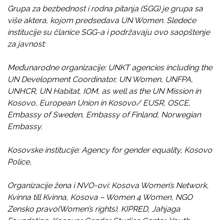
Grupa za bezbednost i rodna pitanja (SGG) je grupa sa
više aktera, kojom predsedava UN Women. Sledeće
institucije su članice SGG-a i podržavaju ovo saopštenje
za javnost:
Međunarodne organizacije:
UNKT agencies including the
UN Development Coordinator, UN Women, UNFPA,
UNHCR, UN Habitat, IOM, as well as the UN Mission in
Kosovo, European Union in Kosovo/ EUSR, OSCE,
Embassy of Sweden, Embassy of Finland, Norwegian
Embassy.
Kosovske institucije:
Agency for gender equality, Kosovo
Police,
Organizacije žena i NVO-ovi:
Kosova Women’s Network,
Kvinna till Kvinna, Kosova – Women 4 Women, NGO
Zensko pravo(Women’s rights), KIPRED, Jahjaga