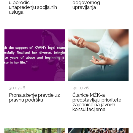
u porodici i
odgovornog
unapređenju socijalnih
upravljanja
usluga
30.07.26
30.07.26
Pronalaženje pravde uz
Članice MŽK-a
pravnu podršku
predstavljaju prioritete
zajednice na javnim
konsultacijama