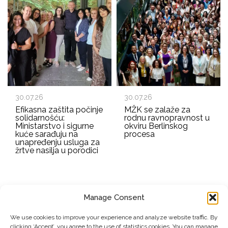
30.07.26
30.07.26
Efikasna zaštita počinje
MŽK se zalaže za
solidarnošću:
rodnu ravnopravnost u
Ministarstvo i sigurne
okviru Berlinskog
kuće sarađuju na
procesa
unapređenju usluga za
žrtve nasilja u porodici
Manage Consent
EMAIL ADDRESS
We use cookies to improve your experience and analyze website traffic. By
clicking ‘Accept’, you agree to the use of statistics cookies. You can manage