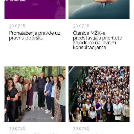
30.07.26
30.07.26
Pronalaženje pravde uz
Članice MŽK-a
pravnu podršku
predstavljaju prioritete
zajednice na javnim
konsultacijama
30.07.26
30.07.26