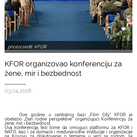
photocredit: KFOR
KFOR organizovao konferenciju za
žene, mir i bezbednost
03.04.2018
Ove godine, u centralnoj bazi „Film City“ KFOR je
obeležio „Dan rodne perspektive“ organizujući Konferenciju za
žene, mir i bezbednost.
Ova konferencija teži tome da omogući platformu za KFOR i
NATO, kao i za domaće i međunarodne institucije i organizacije
na Kosovu za diskutovanje o temama u vezi sa rodom, sa