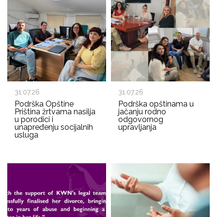
31.07.26
31.07.26
Podrška Opštine
Podrška opštinama u
Priština žrtvama nasilja
jačanju rodno
u porodici i
odgovornog
unapređenju socijalnih
upravljanja
usluga