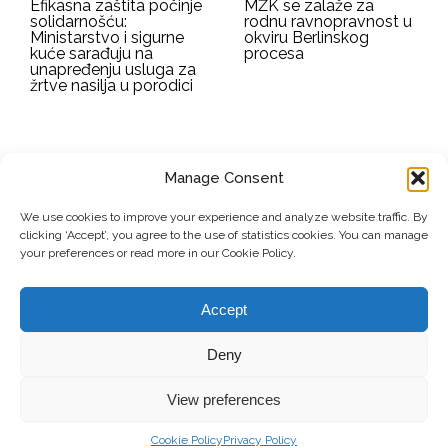
Efikasna zaštita počinje
MŽK se zalaže za
solidarnošću:
rodnu ravnopravnost u
Ministarstvo i sigurne
okviru Berlinskog
kuće sarađuju na
procesa
unapređenju usluga za
žrtve nasilja u porodici
Manage Consent
EMAIL ADDRESS
We use cookies to improve your experience and analyze website traffic. By
clicking ‘Accept’, you agree to the use of statistics cookies. You can manage
Submit
your preferences or read more in our Cookie Policy.
Accept
© Copyright, 2026 . Mreža Žena Kosova. Sva prava zadržana.
Deny
View preferences
Doniraj
Kontakt
Privacy Policy
Cookie Policy
Privacy Policy