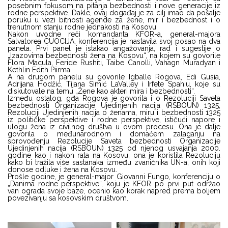
posebnim fokusom na pitanja bezbednosti i nove generacije iz
rodne perspektive. Dakle, ovaj događaj je za cilj imao da pošalje
poruku u vezi bitnosti agende za žene, mir i bezbednost i o
trenutnom stanju rodne jednakosti na Kosovu.
Nakon uvodne reči komandanta KFOR-a, general-majora
Salvatorea CUOCIJA, konferencija je nastavila svoj posao na dva
panela. Prvi panel je istakao angažovanja, rad i sugestije o
„Izazovima bezbednosti žena na Kosovu“, na kojem su govorile
Flora Macula, Feride Rushiti, Taibe Canolli, Vahagn Muradyan i
Kethlin Edith Piirma.
A na drugom panelu su govorile Igballe Rogova, Edi Gusia,
Adrijana Hodžić, Tijana Simić LaValley i Irfete Spahiu, koje su
diskutovale na temu „Žene kao akteri mira i bezbednosti“.
Između ostalog, gđa Rogova je govorila i o Rezoluciji Saveta
bezbednosti Organizacije Ujedinjenih nacija (RSBOUN) 1325,
Rezoluciji Ujedinjenih nacija o ženama, miru i bezbednosti 1325
iz političke perspektive i rodne perspektive, ističući napore i
ulogu žena iz civilnog društva u ovom procesu. Ona je dalje
govorila o međunarodnom i domaćem zalaganju na
sprovođenju Rezolucije Saveta bezbednosti Organizacije
Ujedinjenih nacija (RSBOUN) 1325 od njenog usvajanja 2000.
godine kao i nakon rata na Kosovu, ona je koristila Rezoluciju
kako bi tražila više sastanaka između zvaničnika UN-a, onih koji
donose odluke i žena na Kosovu.
Prošle godine, je general-major Giovanni Fungo, konferenciju o
„Danima rodne perspektive“, koju je KFOR po prvi put održao
van ograda svoje baze, ocenio kao korak napred prema boljem
povezivanju sa kosovskim društvom.