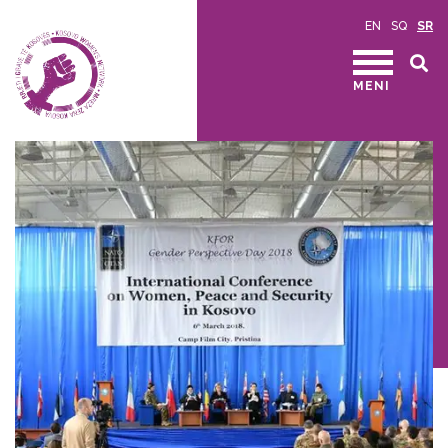
EN
SQ
SR
MENI