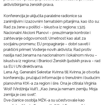
aktivistkinjama ženskih prava.
Konferencija je uključila paralelne radionice sa
zanimljivim i izazovnim tematskim pitanjima, kao što su:
Rad za žene u politici – iskustva iz regiona; 1325
Nacionalni Akcioni Planovi – preuzimanje kontrole i
zahtevanje odgovornosti; Umetnost kao alat za
socijalnu promenu; EU propagiranje – dobri saveti i
praktični primeri; Vođenje novih aktivista; Rad protiv
nasilja nad ženama na nacionalnom i lokalnom nivou –
iskustva iz regiona; i Branioci Ženskih ljudskih prava – rad
sa EU i UN direktivama.
Lena Ag, Generalni Sekretar Kvinna till Kvinna, je otvorila
konferenciju, pružajući informacije o trenutnim i budućim
planovima KtK-a za region i šire. Ona je citirala Virginia
Wolf (Virdžinija Vulf), „Kao žena ja nemam zemlju. Moja
zemlja je ceo svet“.
Dve članice osoblja MŽK-a su učestvovale kao