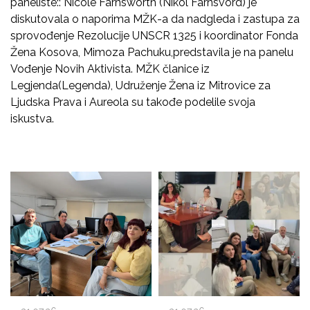
paneliste:: Nicole Farnsworth (Nikol Farnsvord) je
diskutovala o naporima MŽK-a da nadgleda i zastupa za
sprovođenje Rezolucije UNSCR 1325 i koordinator Fonda
Žena Kosova, Mimoza Pachuku,predstavila je na panelu
Vođenje Novih Aktivista. MŽK članice iz
Legjenda(Legenda), Udruženje Žena iz Mitrovice za
Ljudska Prava i Aureola su takođe podelile svoja
iskustva.