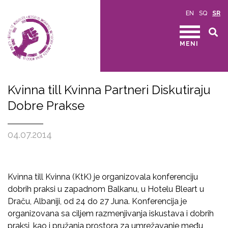
EN
SQ
SR
MENI
Kvinna till Kvinna Partneri Diskutiraju
Dobre Prakse
04.07.2014
Kvinna till Kvinna (KtK) je organizovala konferenciju
dobrih praksi u zapadnom Balkanu, u Hotelu Bleart u
Draču, Albaniji, od 24 do 27 Juna. Konferencija je
organizovana sa ciljem razmenjivanja iskustava i dobrih
praksi, kao i pružanja prostora za umrežavanje među