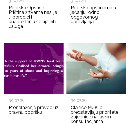
31.07.26
31.07.26
Podrška Opštine
Podrška opštinama u
Priština žrtvama nasilja
jačanju rodno
u porodici i
odgovornog
unapređenju socijalnih
upravljanja
usluga
30.07.26
30.07.26
Pronalaženje pravde uz
Članice MŽK-a
pravnu podršku
predstavljaju prioritete
zajednice na javnim
konsultacijama