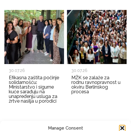
30.07.26
30.07.26
Efikasna zaštita počinje
MŽK se zalaže za
solidarnošću:
rodnu ravnopravnost u
Ministarstvo i sigurne
okviru Berlinskog
kuće sarađuju na
procesa
unapređenju usluga za
žrtve nasilja u porodici
Manage Consent