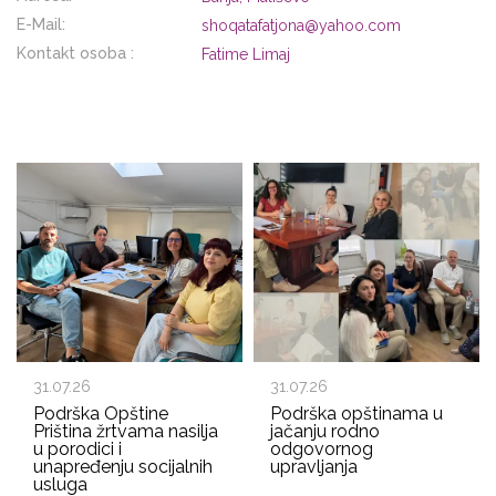
E-Mail:
shoqatafatjona@yahoo.com
Kontakt osoba :
Fatime Limaj
31.07.26
31.07.26
Podrška Opštine
Podrška opštinama u
Priština žrtvama nasilja
jačanju rodno
u porodici i
odgovornog
unapređenju socijalnih
upravljanja
usluga