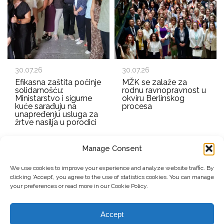
30.07.26
30.07.26
Efikasna zaštita počinje
MŽK se zalaže za
solidarnošću:
rodnu ravnopravnost u
Ministarstvo i sigurne
okviru Berlinskog
kuće sarađuju na
procesa
unapređenju usluga za
žrtve nasilja u porodici
Manage Consent
EMAIL ADDRESS
We use cookies to improve your experience and analyze website traffic. By
clicking ‘Accept’, you agree to the use of statistics cookies. You can manage
Submit
your preferences or read more in our Cookie Policy.
Accept
© Copyright, 2026 . Mreža Žena Kosova. Sva prava zadržana.