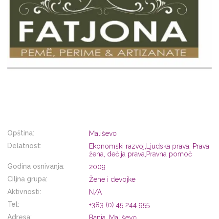
Opština:
Mališevo
Delatnost:
Ekonomski razvoj,Ljudska prava, Prava
žena, dečija prava,Pravna pomoč
Godina osnivanja:
2009
Ciljna grupa:
Žene i devojke
Aktivnosti:
N/A
Tel:
+383 (0) 45 244 955
Adresa:
Banja, Mališevo