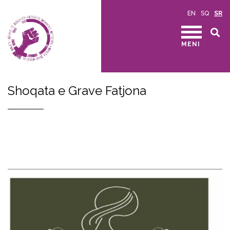
EN
SQ
SR
MENI
Shoqata e Grave Fatjona