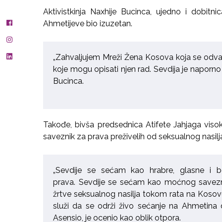
Aktivistkinja Naxhije Bucinca, ujedno i dobitn
Ahmetijeve bio izuzetan.
„Zahvaljujem Mreži Žena Kosova koja se odvaž
koje mogu opisati njen rad. Sevdija je naporno
Bucinca.
Takođe, bivša predsednica Atifete Jahjaga visok
saveznik za prava preživelih od seksualnog nasilj
„Sevdije se sećam kao hrabre, glasne i
prava. Sevdije se sećam kao moćnog savezn
žrtve seksualnog nasilja tokom rata na Kosovu 
služi da se održi živo sećanje na Ahmetina d
Asensio, je ocenio kao oblik otpora.