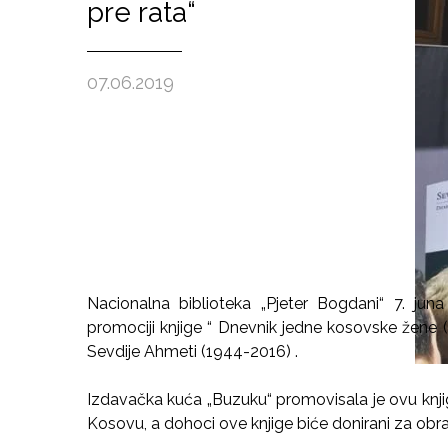
pre rata“
07.06.2019
Nacionalna biblioteka „Pjeter Bogdani“ 7. juna
promociji knjige “ Dnevnik jedne kosovske žene (
Sevdije Ahmeti (1944-2016) .
Izdavačka kuća „Buzuku“ promovisala je ovu knj
Kosovu, a dohoci ove knjige biće donirani za ob