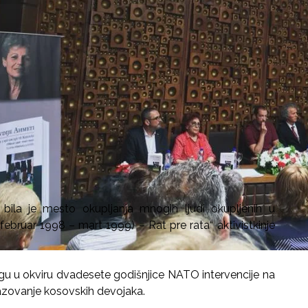
 bila je mesto okupljanja mnogih ljudi okupljenih u
februar 1998 – mart 1999) – Rat pre rata“ aktivistkinje
igu u okviru dvadesete godišnjice NATO intervencije na
razovanje kosovskih devojaka.