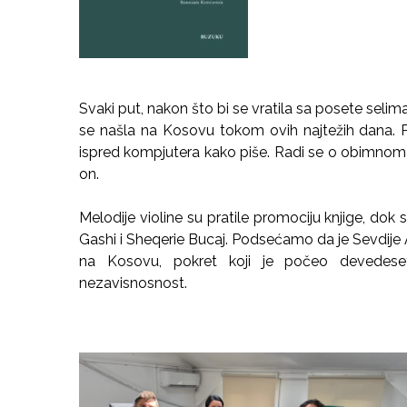
Svaki put, nakon što bi se vratila sa posete selima,
se našla na Kosovu tokom ovih najtežih dana. P
ispred kompjutera kako piše. Radi se o obimnom pos
on.
Melodije violine su pratile promociju knjige, dok
Gashi i Sheqerie Bucaj. Podsećamo da je Sevdije 
na Kosovu, pokret koji je počeo devedes
nezavisnosnost.