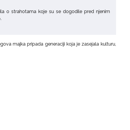
ila o strahotama koje su se dogodile pred njenim
.
gova majka pripada generaciji koja je zasejala kulturu,