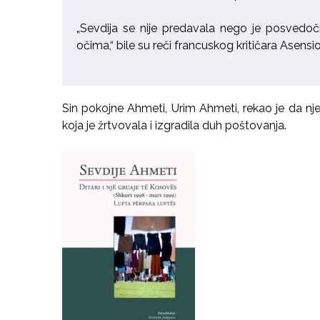
„Sevdija se nije predavala nego je posvedoč
očima,“ bile su reči francuskog kritičara Asensio
Sin pokojne Ahmeti, Urim Ahmeti, rekao je da nje
koja je žrtvovala i izgradila duh poštovanja.