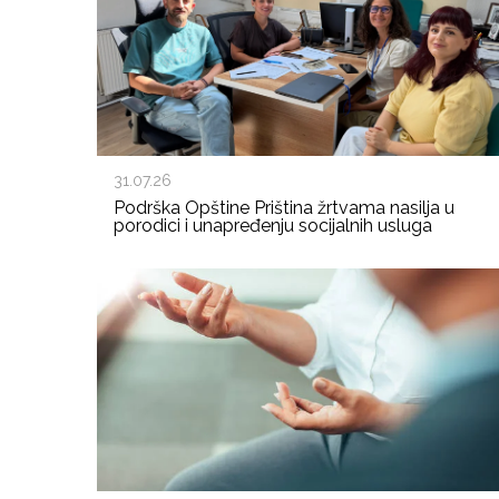
31.07.26
Podrška Opštine Priština žrtvama nasilja u
porodici i unapređenju socijalnih usluga