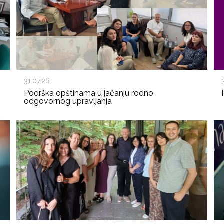
31.07.26
Podrška opštinama u jačanju rodno
odgovornog upravljanja