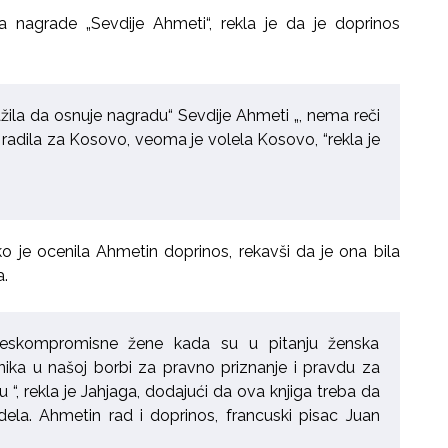
ica nagrade „Sevdije Ahmeti“, rekla je da je doprinos
ila da osnuje nagradu“ Sevdije Ahmeti „, nema reči
 radila za Kosovo, veoma je volela Kosovo, “rekla je
o je ocenila Ahmetin doprinos, rekavši da je ona bila
a.
 beskompromisne žene kada su u pitanju ženska
ika u našoj borbi za pravno priznanje i pravdu za
“, rekla je Jahjaga, dodajući da ova knjiga treba da
ela. Ahmetin rad i doprinos, francuski pisac Juan