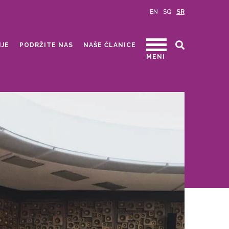
EN
SQ
SR
IJE
PODRŽITE NAS
NAŠE ČLANICE
MENI