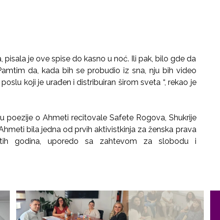
 pisala je ove spise do kasno u noć. Ili pak, bilo gde da
amtim da, kada bih se probudio iz sna, nju bih video
lu koji je urađen i distribuiran širom sveta “, rekao je
 su poezije o Ahmeti recitovale Safete Rogova, Shukrije
Ahmeti bila jedna od prvih aktivistkinja za ženska prava
etih godina, uporedo sa zahtevom za slobodu i