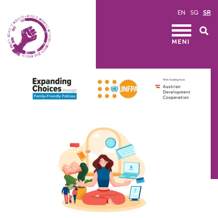
EN
SQ
SR
MENI