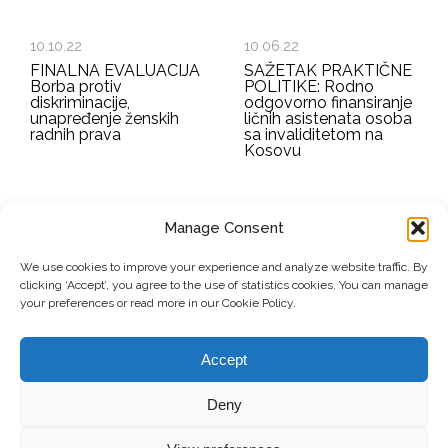
10.10.22
10.06.22
FINALNA EVALUACIJA
SAŽETAK PRAKTIČNE
Borba protiv
POLITIKE: Rodno
diskriminacije,
odgovorno finansiranje
unapređenje ženskih
ličnih asistenata osoba
radnih prava
sa invaliditetom na
Kosovu
Manage Consent
EMAIL ADDRESS
We use cookies to improve your experience and analyze website traffic. By
clicking ‘Accept’, you agree to the use of statistics cookies. You can manage
Submit
your preferences or read more in our Cookie Policy.
Accept
© Copyright, 2026 . Mreža Žena Kosova. Sva prava zadržana.
Deny