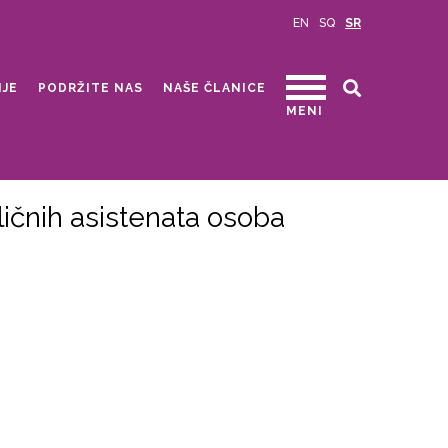
EN
SQ
SR
IJE
PODRŽITE NAS
NAŠE ČLANICE
MENI
čnih asistenata osoba