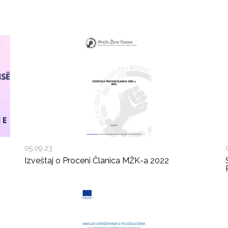
05.09.23
Izveštaj o Proceni Članica MŽK-a 2022