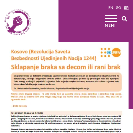
EN
SQ
SR
MENI