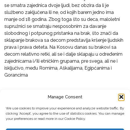
se smatra zajednica dvoje ljudi, bez obzira da li je
službeno zaključena ili ne, od kojih barem jedno ima
manje od 18 godina. Zbog toga što su deca, maloletni
supružnici se smatraju nesposobnim za davanje
slobodnog i potpunog pristanka na brak, što znači da
sklapanje brakova sa decom predstavlja kršenje ljudskih
prava i prava deteta. Na Kosovu danas su brakovi sa
decom relativno retki, ali se i dalje sklapaju u određenim
zajednicama i/ili etničkim grupama, pre svega, ali ne i
isključivo, među Romima, Aškalijama, Egipćanima i
Gorancima
Manage Consent
EMAIL ADDRESS
We use cookies to improve your experience and analyze website traffic. By
clicking ‘Accept’, you agree to the use of statistics cookies. You can manage
Submit
your preferences or read more in our Cookie Policy.