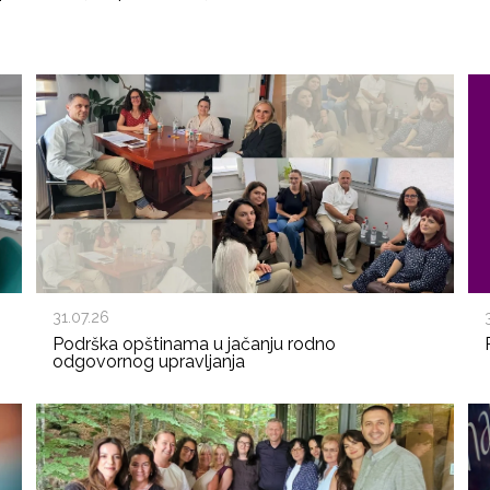
31.07.26
Podrška opštinama u jačanju rodno
odgovornog upravljanja