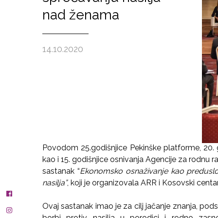
nad ženama
14.10.2020
Povodom 25.godišnjice Pekinške platforme, 20. g
kao i 15. godišnjice osnivanja Agencije za rodnu 
sastanak “
Ekonomsko osnaživanje kao preduslov
nasilja”
, koji je organizovala ARR i Kosovski centa
Ovaj sastanak imao je za cilj jačanje znanja, pods
borbi protiv nasilja u porodici i rodno zasn