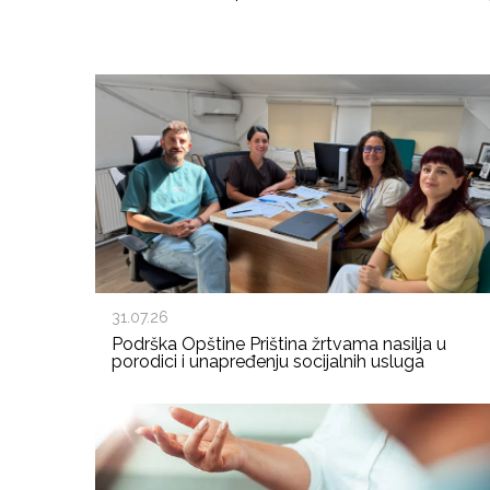
31.07.26
Podrška Opštine Priština žrtvama nasilja u
porodici i unapređenju socijalnih usluga