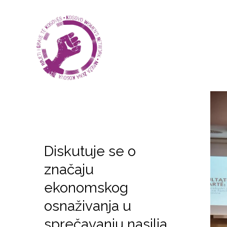
Diskutuje se o
značaju
ekonomskog
osnaživanja u
sprečavanju nasilja