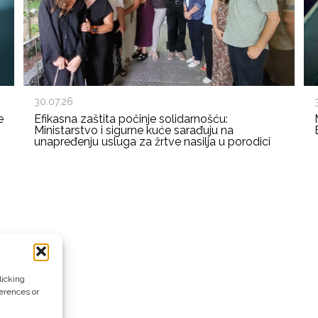
30.07.26
e
Efikasna zaštita počinje solidarnošću:
Ministarstvo i sigurne kuće sarađuju na
unapređenju usluga za žrtve nasilja u porodici
licking
ferences or