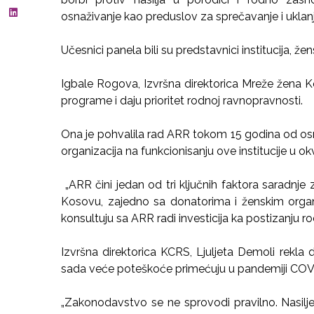
osnaživanje kao preduslov za sprečavanje i uklanja
Učesnici panela bili su predstavnici institucija, ž
Igbale Rogova, Izvršna direktorica Mreže žena Ko
programe i daju prioritet rodnoj ravnopravnosti.
Ona je pohvalila rad ARR tokom 15 godina od osni
organizacija na funkcionisanju ove institucije u okv
„ARR čini jedan od tri ključnih faktora saradnje
Kosovu, zajedno sa donatorima i ženskim organi
konsultuju sa ARR radi investicija ka postizanju 
Izvršna direktorica KCRS, Ljuljeta Demoli rekla 
sada veće poteškoće primećuju u pandemiji COV
„Zakonodavstvo se ne sprovodi pravilno. Nasilje