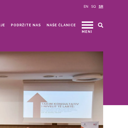
EN
SQ
SR
IJE
PODRŽITE NAS
NAŠE ČLANICE
MENI