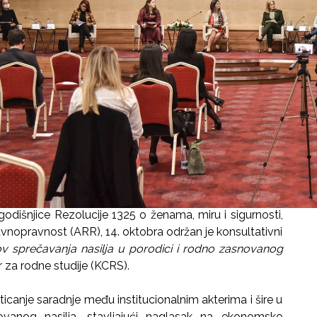
odišnjice Rezolucije 1325 o ženama, miru i sigurnosti,
ravnopravnost (ARR), 14. oktobra održan je konsultativni
 sprečavanja nasilja u porodici i rodno zasnovanog
r za rodne studije (KCRS).
ticanje saradnje među institucionalnim akterima i šire u
ovanog nasilja, stavljajući naglasak na ekonomsko