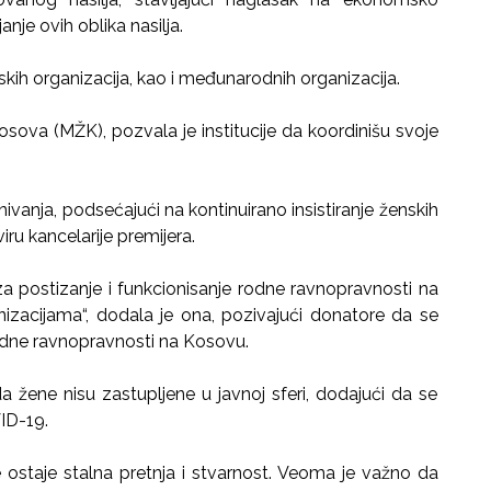
nje ovih oblika nasilja.
enskih organizacija, kao i međunarodnih organizacija.
sova (MŽK), pozvala je institucije da koordinišu svoje
vanja, podsećajući na kontinuirano insistiranje ženskih
iru kancelarije premijera.
 za postizanje i funkcionisanje rodne ravnopravnosti na
zacijama“, dodala je ona, pozivajući donatore da se
rodne ravnopravnosti na Kosovu.
da žene nisu zastupljene u javnoj sferi, dodajući da se
ID-19.
 ostaje stalna pretnja i stvarnost. Veoma je važno da