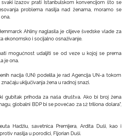
a se svaki izazov prati Istanbulskom konvencijom što se
esovanja problema nasilja nad ženama, moramo se
 ona.
rnmarck Ahliny naglasila je ciljeve švedske vlade za
čaka ekonomsko i socijalno osnaživanje.
ati mogućnost udaljiti se od veze u kojoj se prema
a je ona.
njenih nacija (UN) podelila je rad Agencija UN-a tokom
načaju uključivanja žena u radnoj snazi.
iki gubitak prihoda za naša društva. Ako bi broj žena
agu, globalni BDP bi se povećao za 12 triliona dolara”,
uta Hadžiu, savetnica Premijera, Ardita Duši, kao i
tiv nasilja u porodici, Fljorian Duši.