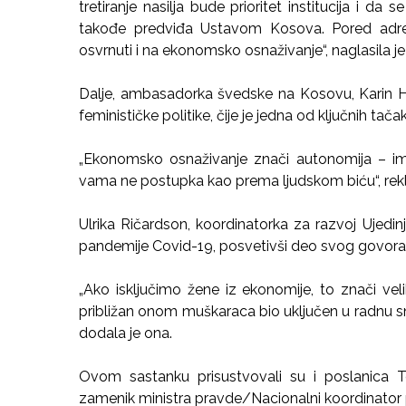
tretiranje nasilja bude prioritet institucija i d
takođe predviđa Ustavom Kosova. Pored adr
osvrnuti i na ekonomsko osnaživanje“, naglasila je
Dalje, ambasadorka švedske na Kosovu, Karin He
feminističke politike, čije je jedna od ključnih ta
„Ekonomsko osnaživanje znači autonomija – im
vama ne postupka kao prema ljudskom biću“, rekl
Ulrika Ričardson, koordinatorka za razvoj Ujedi
pandemije Covid-19, posvetivši deo svog govora z
„Ako isključimo žene iz ekonomije, to znači vel
približan onom muškaraca bio uključen u radnu sn
dodala je ona.
Ovom sastanku prisustvovali su i poslanica Te
zamenik ministra pravde/Nacionalni koordinator pro