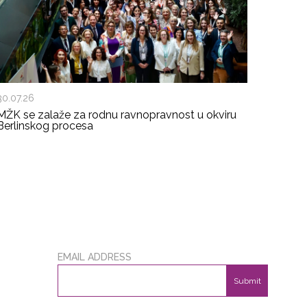
30.07.26
MŽK se zalaže za rodnu ravnopravnost u okviru
Berlinskog procesa
EMAIL ADDRESS
Submit