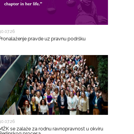
30.07.26
Pronalaženje pravde uz pravnu podršku
30.07.26
MŽK se zalaže za rodnu ravnopravnost u okviru
Berlinskog procesa