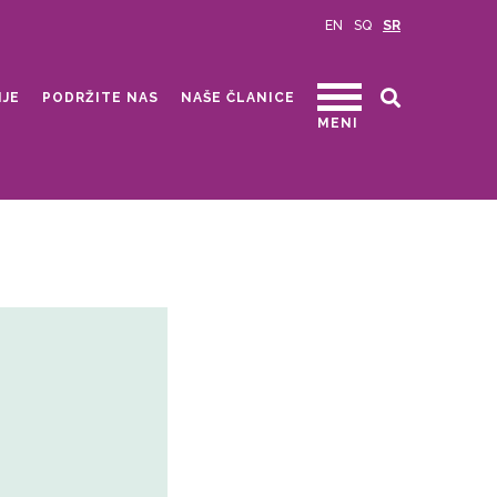
EN
SQ
SR
IJE
PODRŽITE NAS
NAŠE ČLANICE
MENI