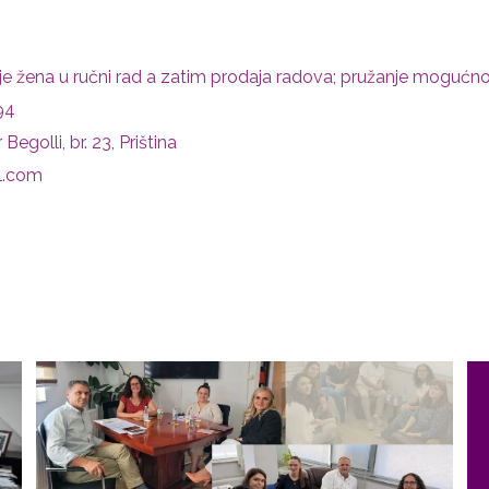
je žena u ručni rad a zatim prodaja radova; pružanje mogućno
94
Begolli, br. 23, Priština
l.com