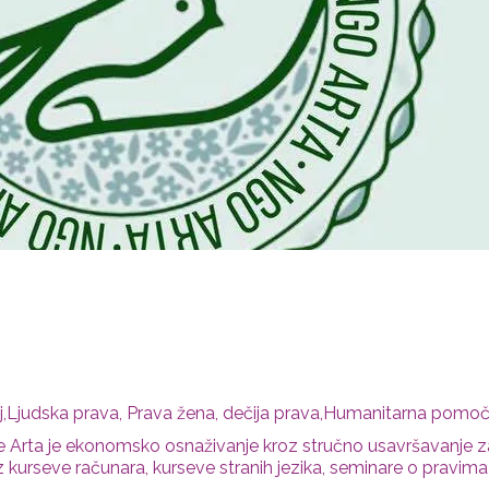
,Ljudska prava, Prava žena, dečija prava,Humanitarna pomoč,
je Arta je ekonomsko osnaživanje kroz stručno usavršavanje zan
kurseve računara, kurseve stranih jezika, seminare o pravima 