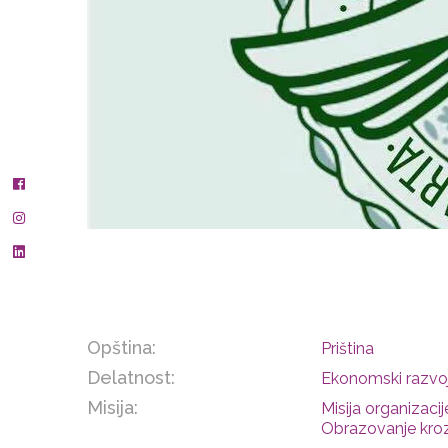
Opština:
Priština
Delatnost:
Ekonomski razvoj
Misija:
Misija organizaci
Obrazovanje kroz 