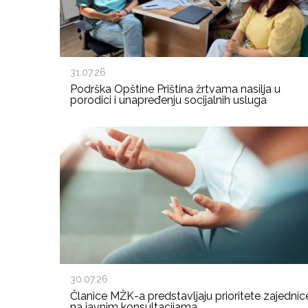
31.07.26
Podrška Opštine Priština žrtvama nasilja u
porodici i unapređenju socijalnih usluga
30.07.26
Članice MŽK-a predstavljaju prioritete zajednic
na javnim konsultacijama