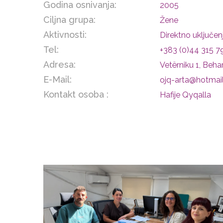
Godina osnivanja:
2005
Ciljna grupa:
Žene
Aktivnosti:
Direktno uključen
Tel:
+383 (0)44 315 7
Adresa:
Vetërniku 1, Behar 
E-Mail:
ojq-arta@hotmai
Kontakt osoba :
Hafije Qyqalla