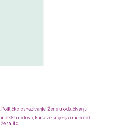
Političko osnazivanje, Žene u odlučivanju
atskih radova, kurseve krojenja i ručni rad.
žena, itd.