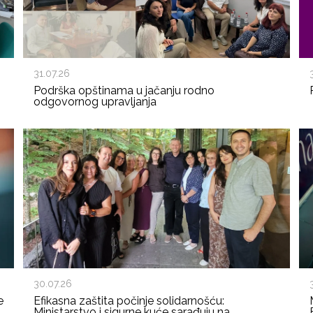
31.07.26
Podrška opštinama u jačanju rodno
odgovornog upravljanja
30.07.26
e
Efikasna zaštita počinje solidarnošću:
Ministarstvo i sigurne kuće sarađuju na