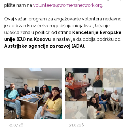
pišite nam na
volunteers@womensnetwork.org
.
Ovaj važan program za angažovanje volontera nedavno
je podržan kroz četvorogodišnju inicijativu „Jačanje
učešća žena u politici“ od strane
Kancelarije Evropske
unije (EU) na Kosovu
, a nastavlja da dobija podršku od
Austrijske agencije za razvoj (ADA).
31.07.26
31.07.26