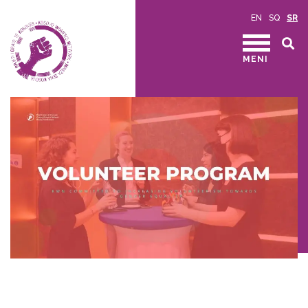
EN
SQ
SR
MENI