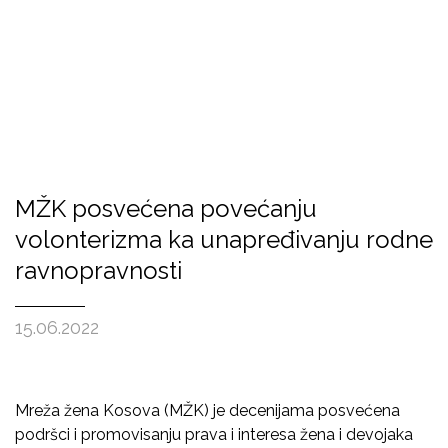
MŽK posvećena povećanju
volonterizma ka unapređivanju rodne
ravnopravnosti
15.06.2022
Mreža žena Kosova (MŽK) je decenijama posvećena
podršci i promovisanju prava i interesa žena i devojaka