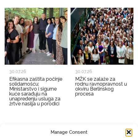
30.07.26
30.07.26
Efikasna zaštita počinje
MŽK se zalaže za
solidarnošću:
rodnu ravnopravnost u
Ministarstvo i sigurne
okviru Berlinskog
kuće sarađuju na
procesa
unapređenju usluga za
žrtve nasilja u porodici
Manage Consent