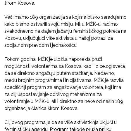
širom Kosova.
Već imamo 189 organizacija sa kojima blisko sarađujemo
kako bismo ostvarili svoju misiju. Mi, u MŽK-u, radimo
svakodnevno na daljem jačanju feminističkog pokreta na
Kosovu, uključujući više aktivista u našoj potrazi za
socijalnom pravdom i jednakošću.
Tokom godina, MŽK je uložila napore da pruži
mogućnosti volonterima sa Kosova, kao i iz celog sveta,
da se direktno angažuju putem stažiranja. Nedavno,
među brojnim programima i inicijativama, MŽK je razvila
specifičniji program za angažovanje volontera, koji ima
za cilj uspostavljanje održivog mehanizma za
volontiranje u MŽK-u, ali i direktno za neke od naših 189
organizacija članica širom Kosova.
Cilj ovog programa je da se više aktivistkinja uključi u
feminističku agendu. Program takođe pruža priliku