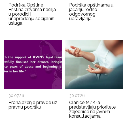
Podrška Opštine
Podrška opštinama u
Priština žrtvama nasilja
jačanju rodno
u porodici i
odgovornog
unapređenju socijalnih
upravljanja
usluga
30.07.26
30.07.26
Pronalaženje pravde uz
Članice MŽK-a
pravnu podršku
predstavljaju prioritete
zajednice na javnim
konsultacijama