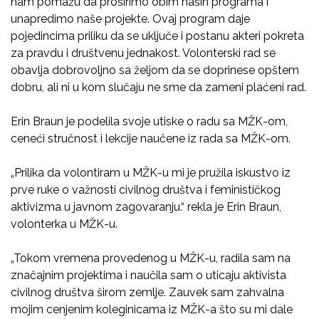
nam pomažu da proširimo obim naših programa i
unapredimo naše projekte. Ovaj program daje
pojedincima priliku da se uključe i postanu akteri pokreta
za pravdu i društvenu jednakost. Volonterski rad se
obavlja dobrovoljno sa željom da se doprinese opštem
dobru, ali ni u kom slučaju ne sme da zameni plaćeni rad.
Erin Braun je podelila svoje utiske o radu sa MŽK-om,
ceneći stručnost i lekcije naučene iz rada sa MŽK-om.
„Prilika da volontiram u MŽK-u mi je pružila iskustvo iz
prve ruke o važnosti civilnog društva i feminističkog
aktivizma u javnom zagovaranju.“ rekla je Erin Braun,
volonterka u MŽK-u.
„Tokom vremena provedenog u MŽK-u, radila sam na
značajnim projektima i naučila sam o uticaju aktivista
civilnog društva širom zemlje. Zauvek sam zahvalna
mojim cenjenim koleginicama iz MŽK-a što su mi dale