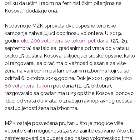
priliku da učim i radim na feminističkim pitanjima na
Kosovu.” dodala je ona.
Nedavno je MŽK sprovela dve uspešne terenske
kampanje zahvaljujući doprinosu volontera. U 2019.
godini,
oko 200 volontera se tokom pet dana
(25.-29.
septembra) sastalo sa građanima od vrata do vrata u
preko 15 opština Kosova, uključujući srpske opštine, kako
bi razgovarali sa biračima o važnosti glasanja za više
žena na vanrednim parlamentarnim izborima koji su se
održali 6. oktobra 2019.godine. Dok je 2021. godine,
oko
80 volontera, tokom
pet dana (11.-15. oktobra),
razgovaralo sa građanima u 23 opštine Kosova, ponovo,
idući od vrata do vrata, o značaju ravnopravnog učešća i
zastupljenosti žena na izborima.
MŽK ostaje posvećena pružanju što je moguće više
volonterskih mogućnosti za sve zainteresovane. Ako ste
zainteresovani da budete deo našeg volonterskog tima,