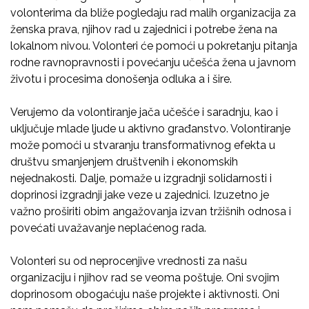
volonterima da bliže pogledaju rad malih organizacija za
ženska prava, njihov rad u zajednici i potrebe žena na
lokalnom nivou. Volonteri će pomoći u pokretanju pitanja
rodne ravnopravnosti i povećanju učešća žena u javnom
životu i procesima donošenja odluka a i šire.
Verujemo da volontiranje jača učešće i saradnju, kao i
uključuje mlade ljude u aktivno građanstvo. Volontiranje
može pomoći u stvaranju transformativnog efekta u
društvu smanjenjem društvenih i ekonomskih
nejednakosti. Dalje, pomaže u izgradnji solidarnosti i
doprinosi izgradnji jake veze u zajednici. Izuzetno je
važno proširiti obim angažovanja izvan tržišnih odnosa i
povećati uvažavanje neplaćenog rada.
Volonteri su od neprocenjive vrednosti za našu
organizaciju i njihov rad se veoma poštuje. Oni svojim
doprinosom obogaćuju naše projekte i aktivnosti. Oni