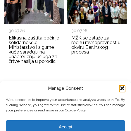
30.07.26
30.07.26
Efikasna zaštita počinje
MŽK se zalaže za
solidarnošću:
rodnu ravnopravnost u
Ministarstvo i sigurne
okviru Berlinskog
kuće sarađuju na
procesa
unapređenju usluga za
žrtve nasilja u porodici
Manage Consent
EMAIL ADDRESS
We use cookies to improve your experience and analyze website traffic. By
clicking ‘Accept’, you agree to the use of statistics cookies. You can manage
Submit
your preferences or read more in our Cookie Policy.
Accept
© Copyright, 2026 . Mreža Žena Kosova. Sva prava zadržana.