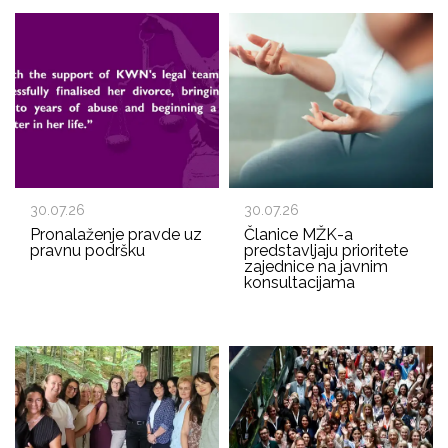
30.07.26
30.07.26
Pronalaženje pravde uz
Članice MŽK-a
pravnu podršku
predstavljaju prioritete
zajednice na javnim
konsultacijama