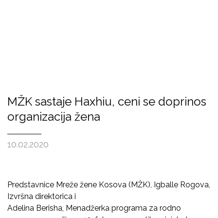
MŽK sastaje Haxhiu, ceni se doprinos
organizacija žena
10.02.2020
Predstavnice Mreže žene Kosova (MŽK), Igballe Rogova,
Izvršna direktorica i
Adelina Berisha, Menadžerka programa za rodno