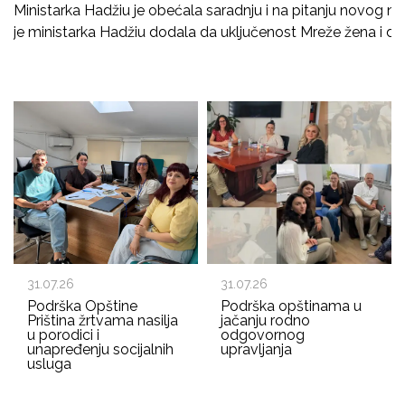
Ministarka Hadžiu je obećala saradnju i na pitanju novog nacr
je ministarka Hadžiu dodala da uključenost Mreže žena i dru
31.07.26
31.07.26
Podrška Opštine
Podrška opštinama u
Priština žrtvama nasilja
jačanju rodno
u porodici i
odgovornog
unapređenju socijalnih
upravljanja
usluga