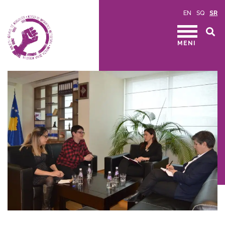
EN
SQ
SR
MENI