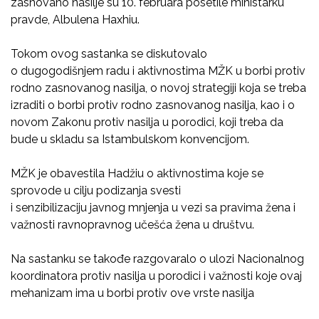
zasnovano nasilje su 10. februara posetile ministarku
pravde, Albulena Haxhiu.
Tokom ovog sastanka se diskutovalo
o dugogodišnjem radu i aktivnostima MŽK u borbi protiv
rodno zasnovanog nasilja, o novoj strategiji koja se treba
izraditi o borbi protiv rodno zasnovanog nasilja, kao i o
novom Zakonu protiv nasilja u porodici, koji treba da
bude u skladu sa Istambulskom konvencijom.
MŽK je obavestila Hadžiu o aktivnostima koje se
sprovode u cilju podizanja svesti
i senzibilizaciju javnog mnjenja u vezi sa pravima žena i
važnosti ravnopravnog učešća žena u društvu.
Na sastanku se takođe razgovaralo o ulozi Nacionalnog
koordinatora protiv nasilja u porodici i važnosti koje ovaj
mehanizam ima u borbi protiv ove vrste nasilja